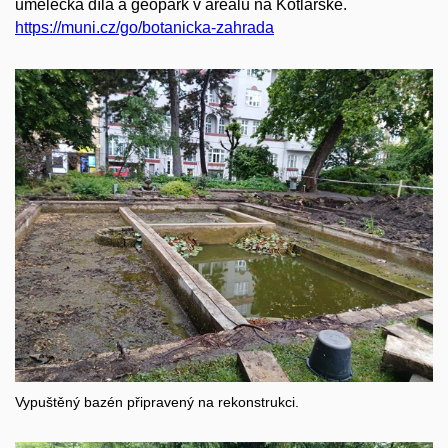
umělecká díla a geopark v areálu na Kotlářské.
https://muni.cz/go/botanicka-zahrada
Vypuštěný bazén připravený na rekonstrukci.