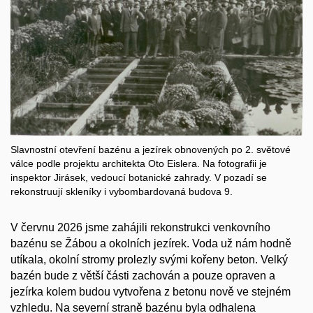
Slavnostní otevření bazénu a jezírek obnovených po 2. světové
válce podle projektu architekta Oto Eislera. Na fotografii je
inspektor Jirásek, vedoucí botanické zahrady. V pozadí se
rekonstruují skleníky i vybombardovaná budova 9.
V červnu 2026 jsme zahájili rekonstrukci venkovního
bazénu se Žábou a okolních jezírek. Voda už nám hodně
utíkala, okolní stromy prolezly svými kořeny beton. Velký
bazén bude z větší části zachován a pouze opraven a
jezírka kolem budou vytvořena z betonu nově ve stejném
vzhledu. Na severní straně bazénu byla odhalena