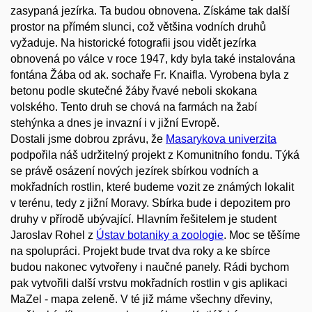
zasypaná jezírka. Ta budou obnovena. Získáme tak další
prostor na přímém slunci, což většina vodních druhů
vyžaduje. Na historické fotografii jsou vidět jezírka
obnovená po válce v roce 1947, kdy byla také instalována
fontána Žába od ak. sochaře Fr. Knaifla. Vyrobena byla z
betonu podle skutečné žáby řvavé neboli skokana
volského. Tento druh se chová na farmách na žabí
stehýnka a dnes je invazní i v jižní Evropě.
Dostali jsme dobrou zprávu, že
Masarykova univerzita
podpořila náš udržitelný projekt z Komunitního fondu. Týká
se právě osázení nových jezírek sbírkou vodních a
mokřadních rostlin, které budeme vozit ze známých lokalit
v terénu, tedy z jižní Moravy. Sbírka bude i depozitem pro
druhy v přírodě ubývající. Hlavním řešitelem je student
Jaroslav Rohel z
Ústav botaniky a zoologie
. Moc se těšíme
na spolupráci. Projekt bude trvat dva roky a ke sbírce
budou nakonec vytvořeny i naučné panely. Rádi bychom
pak vytvořili další vrstvu mokřadních rostlin v gis aplikaci
MaZel - mapa zeleně. V té již máme všechny dřeviny,