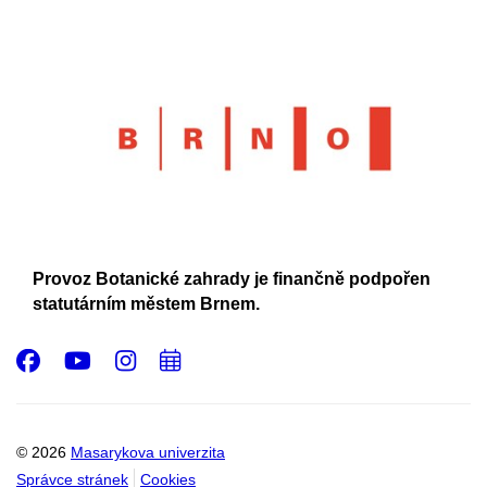
Provoz Botanické zahrady je finančně podpořen
statutárním městem Brnem.
Facebook
Youtube
Instagram
Přidat
do
kalendáře
© 2026
Masarykova univerzita
Správce stránek
Cookies