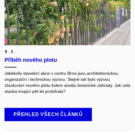
9.
2.
Příběh nového plotu
Jakékoliv stavební akce v centru Brna jsou architektonickou,
organizační i technickou výzvou. Stejně tak bylo výzvou
zbudování nového plotu kolem areálu botanické zahrady. Jak celá
stavba trvající pět let probíhala?
PŘEHLED VŠECH ČLÁNKŮ