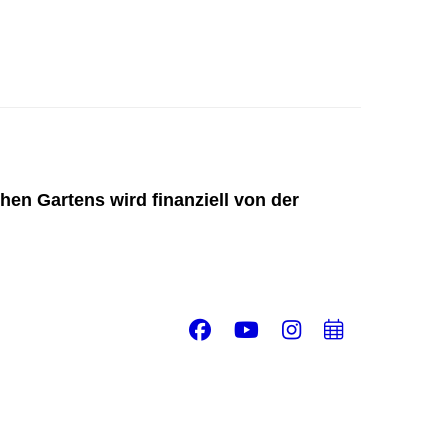
hen Gartens wird finanziell von der
Facebook
Youtube
Instagram
Add
to
calend