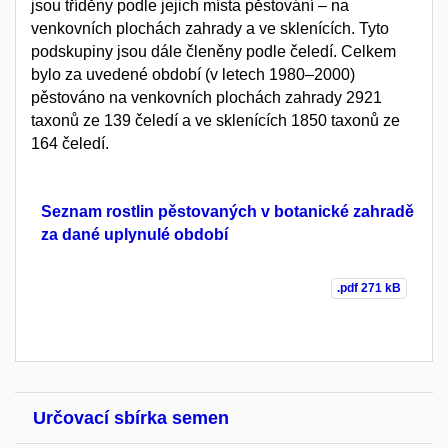
jsou tříděny podle jejich místa pěstování – na
venkovních plochách zahrady a ve sklenících. Tyto
podskupiny jsou dále členěny podle čeledí. Celkem
bylo za uvedené období (v letech 1980–2000)
pěstováno na venkovních plochách zahrady 2921
taxonů ze 139 čeledí a ve sklenících 1850 taxonů ze
164 čeledí.
Seznam rostlin pěstovaných v botanické zahradě
za dané uplynulé období
.pdf
271 kB
Určovací sbírka semen