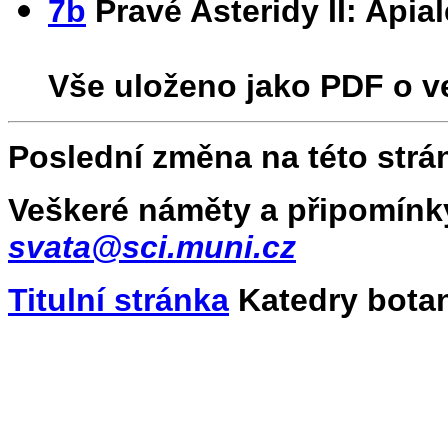
7b
Pravé Asteridy II: Apia
Vše uloženo jako PDF o ve
Poslední změna na této strán
Veškeré náměty a připomínk
svata@sci.muni.cz
Titulní stránka
Katedry bota