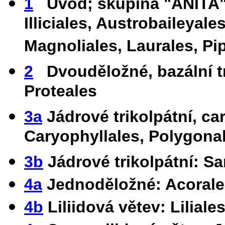
1
Úvod; skupina "ANITA":
Illiciales, Austrobaileyal
Magnoliales, Laurales, Pi
2
Dvouděložné, bazální tr
Proteales
3a
Jádrové trikolpátní, ca
Caryophyllales, Polygona
3b
Jádrové trikolpátní: San
4a
Jednoděložné: Acorales
4b
Liliidová větev: Liliale