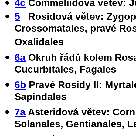
4c
Commeliidová větev: Ju
5
Rosidová větev: Zygophy
Crossomatales, pravé Rosi
Oxalidales
6a
Okruh řádů kolem Rosa
Cucurbitales, Fagales
6b
Pravé Rosidy II: Myrtal
Sapindales
7a
Asteridová větev: Corna
Solanales, Gentianales, L