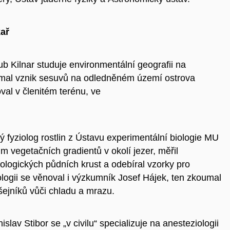
kař
kub Kilnar studuje environmentální geografii na
oumal vznik sesuvů na odledněném území ostrova
al v členitém terénu, ve
.
 fyziolog rostlin z Ústavu experimentální biologie MU
m vegetačních gradientů v okolí jezer, měřil
biologických půdních krust a odebíral vzorky pro
ologii se věnoval i výzkumník Josef Hájek, ten zkoumal
išejníků vůči chladu a mrazu.
slav Stibor se „v civilu“ specializuje na anesteziologii