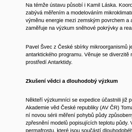
Na témže ústavu působí i Kamil Láska. Koor
zabývá měřením a modelováním mikroklimatu a
výměnu energie mezi zemským povrchem a atm
zaměřuje na výzkum sněhové pokrývky a rea
Pavel Švec z České sbírky mikroorganismů 
antarktického programu. Věnuje se diverzitě
prostředí Antarktidy.
Zkušení vědci a dlouhodobý výzkum
Někteří výzkumníci se expedice účastnili již
Akademie věd České republiky (AV ČR) Tomáš 
ní novou sérii měření pohybů půdy způsoben
zpřesnění modelů popisujících teplotu půdy.
permafrostu, které jsou součástí dlouhodob