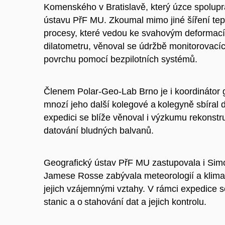
Komenského v Bratislavě, který úzce spolup
ústavu PřF MU. Zkoumal mimo jiné šíření te
procesy, které vedou ke svahovým deformacím
dilatometru, věnoval se údržbě monitorovacích
povrchu pomocí bezpilotních systémů.
Členem Polar-Geo-Lab Brno je i koordinátor
mnozí jeho další kolegové a kolegyně sbíral 
expedici se blíže věnoval i výzkumu rekonst
datování bludných balvanů.
Geografický ústav PřF MU zastupovala i Sim
Jamese Rosse zabývala meteorologií a klimat
jejich vzájemnými vztahy. V rámci expedice s
stanic a o stahování dat a jejich kontrolu.