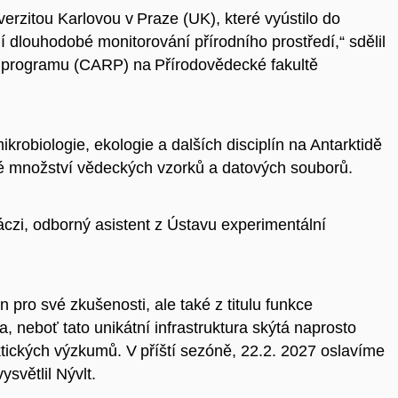
erzitou Karlovou v Praze (UK), které vyústilo do
dlouhodobé monitorování přírodního prostředí,“ sdělil
programu (CARP) na Přírodovědecké fakultě
.
krobiologie, ekologie a dalších disciplín na Antarktidě
lké množství vědeckých vzorků a datových souborů.
czi, odborný asistent z Ústavu experimentální
pro své zkušenosti, ale také z titulu funkce
 neboť tato unikátní infrastruktura skýtá naprosto
tických výzkumů. V příští sezóně, 22.2. 2027 oslavíme
ysvětlil Nývlt.