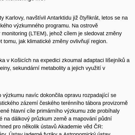
Karlovy, navštívil Antarktidu již čtyřikrát, letos se na
tického výzkumného programu. Na ostrově
 monitoring (LTEM), jehož cílem je sledovat změny
 tomu, jak klimatické změny ovlivňují region.
ka v Košicích na expedici zkoumal adaptaci lišejníků a
ny, sekundární metabolity a jejich využití v
o výzkumu navíc dokončila opravu rozpadající se
istického zázemí českého terénního tábora provizorně
é hlavní cíle primárního výzkumu zde probíhaly
ené na dálkový průzkum země a mapování půdní
é hned pro několik ústavů Akademie věd ČR:
éry, Ústav jaderné fyziky a Astronomický ústav.