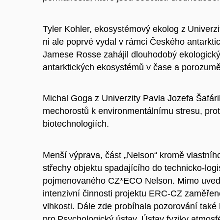
Tyler Kohler, ekosystémový ekolog z Univerzity 
ni ale poprvé vydal v rámci Českého antark
Jamese Rosse zahájil dlouhodobý ekologický
antarktických ekosystémů v čase a porozumět
Michal Goga z Univerzity Pavla Jozefa Šafári
mechorostů k environmentálnímu stresu, protei
biotechnologiích.
Menší výprava, část „Nelson“ kromě vlastníh
střechy objektu spadajícího do technicko-log
pojmenovaného CZ*ECO Nelson. Mimo uveden
intenzivní činnosti projektu ERC-CZ zaměř
vlhkosti. Dále zde probíhala pozorování tak
pro Psychologický ústav, Ústav fyziky atmosf