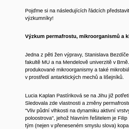
Pojďme si na následujících řádcích představi
výzkumníky!
Výzkum permafrostu, mikroorganismů a k
Jedna z pěti žen výpravy, Stanislava Bezdíč
fakultě MU a na Mendelově univerzitě v Brně
produkované mikroorganismy a také mikrobiáln
v prostředí antarktických mechů a lišejníků.
Lucia Kaplan Pastíriková se na Jihu již potřet
Sledovala zde vlastnosti a změny permafrostu
"Vliv půdní vlhkosti na dynamiku aktivní vrstv
poloostrova", jehož hlavním řešitelem je Fil
tým (nejen v přeneseném smyslu slova) kopal 