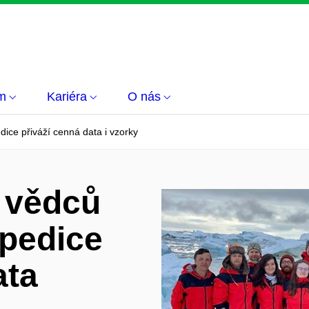
m
Kariéra
O nás
dice přiváží cenná data i vzorky
 vědců
xpedice
ata