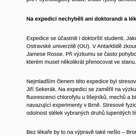
Na expedici nechyběli ani doktorandi a lé
Expedice se účastnili i doktorští studenti. Ja
Ostravské univerzitě (OU). V Antarktidě zk
Jamese Rosse. Při výzkumu se často pohybov
kterém musel několikrát přenocovat ve stanu
Nejmladším členem této expedice byl stresový
Jiří Sekerák. Na expedici se zaměřil na výzku
fluorescenci chlorofylu u lišejníků, mechů a 
navazující experimenty v Brně. Stresové fyzi
odolnost stélek vybraných druhů lupenitých l
Bez lékaře by to na výpravě také nešlo – Broni