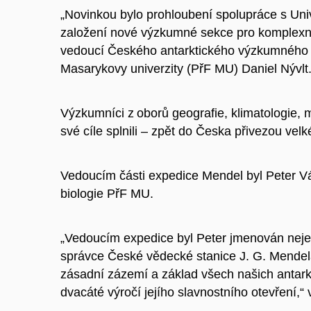
„Novinkou bylo prohloubení spolupráce s Univ
založení nové výzkumné sekce pro komplexní 
vedoucí Českého antarktického výzkumného 
Masarykovy univerzity (PřF MU) Daniel Nývlt
Výzkumníci z oborů geografie, klimatologie, mi
své cíle splnili – zpět do Česka přivezou ve
Vedoucím části expedice Mendel byl Peter Vá
biologie PřF MU.
„Vedoucím expedice byl Peter jmenován nejen 
správce České vědecké stanice J. G. Mendela,
zásadní zázemí a základ všech našich antark
dvacáté výročí jejího slavnostního otevření,“ v