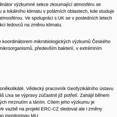
dinátor výzkumné sekce zkoumající atmosféru se
 lokálního klimatu v polárních oblastech, kde studuje
osférou. Ve spolupráci s UK se v posledních letech
kci ledovců na změnu klimatu.
je koordinátorem mikrobiologických výzkumů Českého
 mikroorganismů, především bakterií, v extrémním
 poněkolikáté. Vědecký pracovník Geofyzikálního ústavu
Uxa se výpravy zúčastnil již potřetí. Zahájil během
ých mrznutím a táním. Cílem jeho výzkumu je
 Ve vazbě na projekt ERC-CZ sledoval ale i změny
ého monitoringu MU.