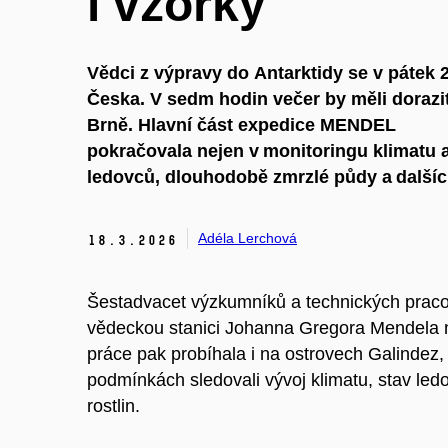
i vzorky
Vědci z výpravy
do
Antarktid
y
se v pátek 2
Česka. V sedm hodin večer by měli dorazi
Brně.
Hlavní část e
xpedice MENDEL
pokračovala
nejen
v
monitoringu klimatu 
ledovců, dlouhodobě zmrzlé půdy a
další
Adéla Lerchová
18.
3.
2026
Šestadvacet výzkumníků a technických pracov
vědeckou stanici Johanna Gregora Mendela n
práce pak probíhala i na ostrovech Galindez,
podmínkách sledovali vývoj klimatu, stav ledo
rostlin.