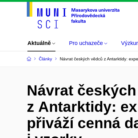
Aktuálně
Pro uchazeče
Výzku
Články
Návrat českých vědců z Antarktidy: expe
Návrat českých
z Antarktidy: e
přiváží cenná d