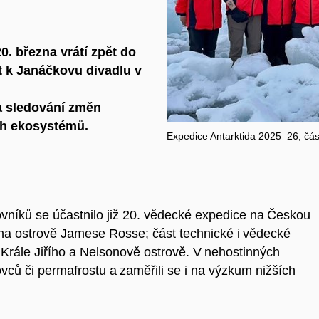
0. března vrátí zpět do
t k Janáčkovu divadl
u
v
a sledování změn
ch
ekosystémů.
Expedice Antarktida 2025–26, čá
níků se účastnilo již 20. vědecké expedice na Českou
a ostrově Jamese Rosse; část technické i vědecké
 Krále Jiřího a Nelsonově ostrově. V nehostinných
vců či permafrostu a zaměřili se i na výzkum nižších