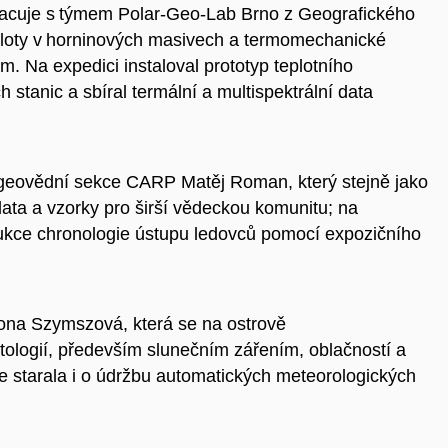
racuje s týmem Polar-Geo-Lab Brno z Geografického
ploty v horninových masivech a termomechanické
. Na expedici instaloval prototyp teplotního
 stanic a sbíral termální a multispektrální data
 geovědní sekce CARP Matěj Roman, který stejně jako
data a vzorky pro širší vědeckou komunitu; na
rukce chronologie ústupu ledovců pomocí expozičního
ona Szymszová, která se na ostrově
ologií, především slunečním zářením, oblačností a
e starala i o údržbu automatických meteorologických