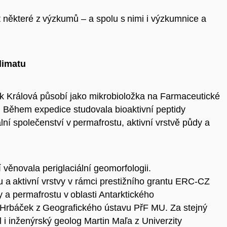
t některé z výzkumů – a spolu s nimi i výzkumnice a
limatu
ek Králová působí jako mikrobioložka na Farmaceutické
. Během expedice studovala bioaktivní peptidy
í společenství v permafrostu, aktivní vrstvě půdy a
í věnovala periglaciální geomorfologii.
 a aktivní vrstvy v rámci prestižního grantu ERC-CZ
y a permafrostu v oblasti Antarktického
ip Hrbáček z Geografického ústavu PřF MU. Za stejný
i inženýrský geolog Martin Maľa z Univerzity