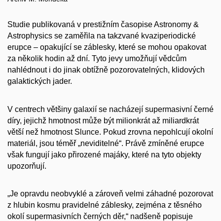
Studie publikovaná v prestižním časopise Astronomy &
Astrophysics se zaměřila na takzvané kvaziperiodické
erupce – opakující se záblesky, které se mohou opakovat
za několik hodin až dní. Tyto jevy umožňují vědcům
nahlédnout i do jinak obtížně pozorovatelných, klidových
galaktických jader.
V centrech většiny galaxií se nacházejí supermasivní černé
díry, jejichž hmotnost může být milionkrát až miliardkrát
větší než hmotnost Slunce. Pokud zrovna nepohlcují okolní
materiál, jsou téměř „neviditelné“. Právě zmíněné erupce
však fungují jako přirozené majáky, které na tyto objekty
upozorňují.
„Je opravdu neobvyklé a zároveň velmi záhadné pozorovat
z hlubin kosmu pravidelné záblesky, zejména z těsného
okolí supermasivních černých děr,“ nadšeně popisuje