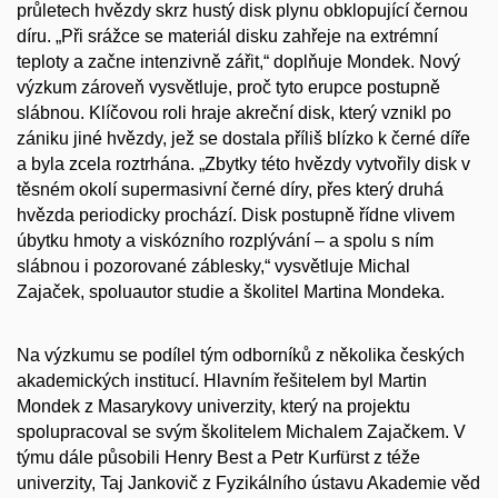
průletech hvězdy skrz hustý disk plynu obklopující černou
díru. „Při srážce se materiál disku zahřeje na extrémní
teploty a začne intenzivně zářit,“ doplňuje Mondek. Nový
výzkum zároveň vysvětluje, proč tyto erupce postupně
slábnou. Klíčovou roli hraje akreční disk, který vznikl po
zániku jiné hvězdy, jež se dostala příliš blízko k černé díře
a byla zcela roztrhána. „Zbytky této hvězdy vytvořily disk v
těsném okolí supermasivní černé díry, přes který druhá
hvězda periodicky prochází. Disk postupně řídne vlivem
úbytku hmoty a viskózního rozplývání – a spolu s ním
slábnou i pozorované záblesky,“ vysvětluje Michal
Zajaček, spoluautor studie a školitel Martina Mondeka.
Na výzkumu se podílel tým odborníků z několika českých
akademických institucí. Hlavním řešitelem byl Martin
Mondek z Masarykovy univerzity, který na projektu
spolupracoval se svým školitelem Michalem Zajačkem. V
týmu dále působili Henry Best a Petr Kurfürst z téže
univerzity, Taj Jankovič z Fyzikálního ústavu Akademie věd