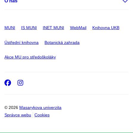
O nás
MUNI
IS MUNI
INET MUNI
WebMail
Knihovna UKB
Ústřední knihovna
Botanická zahrada
Akce MU pro středoškoláky
Facebook
Instagram
© 2026
Masarykova univerzita
Správce webu
Cookies