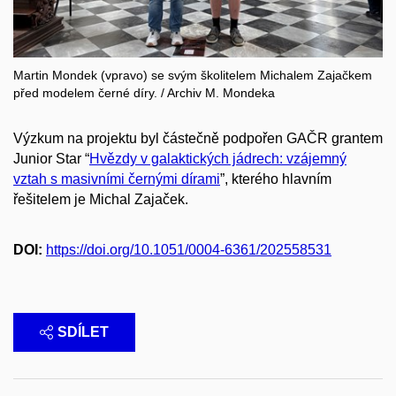
Martin Mondek (vpravo) se svým školitelem Michalem Zajačkem
před modelem černé díry. / Archiv M. Mondeka
Výzkum na projektu byl částečně podpořen GAČR grantem
Junior Star “
Hvězdy v galaktických jádrech: vzájemný
vztah s masivními černými dírami
”, kterého hlavním
řešitelem je Michal Zajaček.
DOI:
https://doi.org/10.1051/0004-6361/202558531
SDÍLET