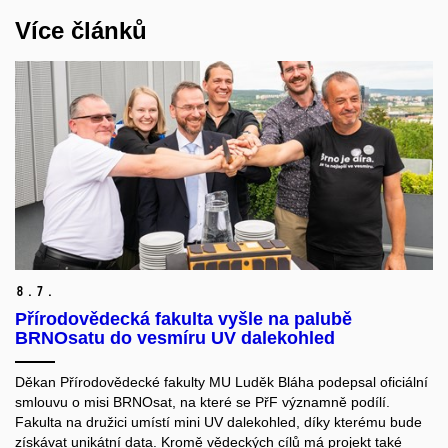
Více článků
8.
7.
Přírodovědecká fakulta vyšle na palubě
BRNOsatu do vesmíru UV dalekohled
Děkan Přírodovědecké fakulty MU Luděk Bláha podepsal oficiální
smlouvu o misi BRNOsat, na které se PřF významně podílí.
Fakulta na družici umístí mini UV dalekohled, díky kterému bude
získávat unikátní data. Kromě vědeckých cílů má projekt také