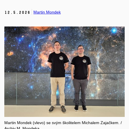
Martin Mondek
12.
5.
2026
Martin Mondek (vlevo) se svým školitelem Michalem Zajačkem. /
Archiv M. Mondeka