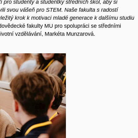
 pro studenty a studentky středních škol, aby si
vili svou vášeň pro STEM. Naše fakulta s radostí
ležitý krok k motivaci mladé generace k dalšímu studiu
dovědecké fakulty MU pro spolupráci se středními
loživotní vzdělávání, Markéta Munzarová.