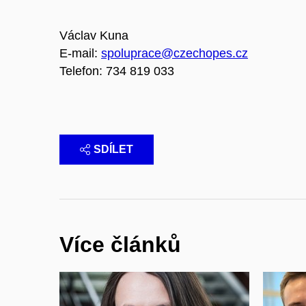
Václav Kuna
E-mail:
spoluprace@czechopes.cz
Telefon: 734 819 033
SDÍLET
Více článků