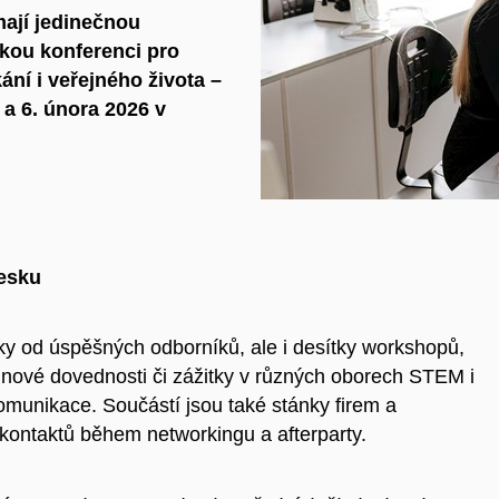
mají jedinečnou
eskou konferenci pro
ní i veřejného života –
a 6. února 2026 v
Česku
ky od úspěšných odborníků, ale i desítky workshopů,
 nové dovednosti či zážitky v různých oborech STEM i
munikace. Součástí jsou také stánky firem a
í kontaktů během networkingu a afterparty.