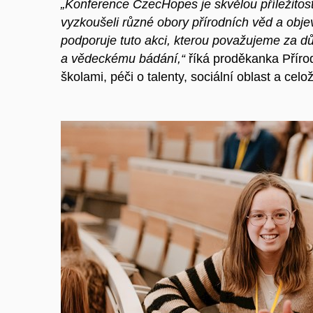
„Konference CzecHopes je skvělou příležitostí
vyzkoušeli různé obory přírodních věd a obje
podporuje tuto akci, kterou považujeme za dů
a vědeckému bádání,“
říká proděkanka Příro
školami, péči o talenty, sociální oblast a ce