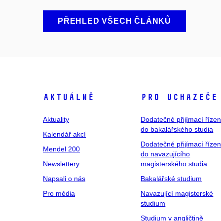
PŘEHLED VŠECH ČLÁNKŮ
Aktuálně
Pro uchazeče
Aktuality
Dodatečné přijímací řízen
do bakalářského studia
Kalendář akcí
Dodatečné přijímací řízen
Mendel 200
do navazujícího
Newslettery
magisterského studia
Napsali o nás
Bakalářské studium
Pro média
Navazující magisterské
studium
Studium v angličtině