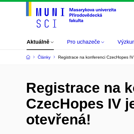
Aktuálně
Pro uchazeče
Výzku
Články
Registrace na konferenci CzecHopes IV 
Registrace na k
CzecHopes IV j
otevřená!