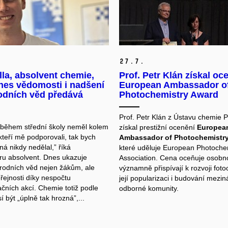
27.
7.
lla, absolvent chemie,
Prof. Petr Klán získal oc
nes vědomosti i nadšení
European Ambassador o
odních věd předává
Photochemistry Award
Prof. Petr Klán z Ústavu chemie 
během střední školy neměl kolem
získal prestižní ocenění
Europea
 kteří mě podporovali, tak bych
Ambassador of Photochemistr
á nikdy nedělal,” říká
které uděluje European Photoche
ru absolvent. Dnes ukazuje
Association. Cena oceňuje osobnos
írodních věd nejen žákům, ale
významně přispívají k rozvoji fot
eřejnosti díky nespočtu
její popularizaci i budování mezin
ačních akcí. Chemie totiž podle
odborné komunity.
 být „úplně tak hrozná”,...