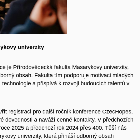
rykovy univerzity
ce je Přírodovědecká fakulta Masarykovy univerzity,
dborný obsah. Fakulta tím podporuje motivaci mladých
a technologie a přispívá k rozvoji budoucích talentů v
řít registraci pro další ročník konference CzecHopes,
ové dovednosti a naváží cenné kontakty. V předchozích
 roce 2025 a předchozí rok 2024 přes 400. Těší nás
ykovy univerzity, která přináší odborný obsah