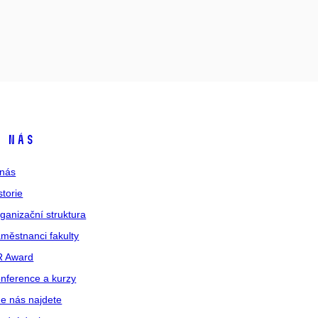
 nás
nás
storie
ganizační struktura
městnanci fakulty
R Award
nference a kurzy
e nás najdete