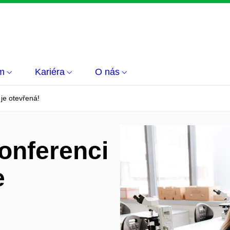
m
Kariéra
O nás
je otevřená!
onferenci
e