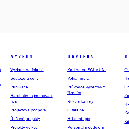
Výzkum
Kariéra
O
í
Výzkum na fakultě
Kariéra na SCI MUNI
O 
Soutěže a ceny
Volná místa
Hi
í
Publikace
Průvodce výběrovým
Or
řízením
Habilitační a jmenovací
Za
řízení
Rozvoj kariéry
H
Projektová podpora
O fakultě
Ko
Řešené projekty
HR strategie
Kd
Projekty velkých
Personální oddělení