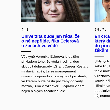
4.
8.
30.
7.
Univerzita bude jen ráda, že
Erik Ka
o ně nepřijde, říká Eclerová
který d
o ženách ve vědě
do přír
žákům
Vědkyně Veronika Eclerová je dalším
„Kdybych 
příkladem toho, že věda i rodina jdou
sebe lidi,
skloubit dohromady. „Grant Career Restart
tohle možn
mi dává naději, že se management
v rozhovo
univerzity opravdu snaží vytvořit prostředí,
kouzlo př
ve kterém bude cesta pro ženy do vědy
i široké v
možná,” říká v rozhovoru. Vypráví v něm
populariz
nejen o svých začátcích, ale...
něj nemusí