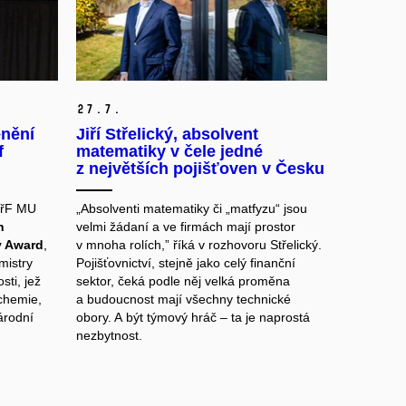
27.
7.
enění
Jiří Střelický, absolvent
f
matematiky v čele jedné
z největších pojišťoven v Česku
PřF MU
„Absolventi matematiky či „matfyzu“ jsou
n
velmi žádaní a ve firmách mají prostor
y Award
,
v mnoha rolích,” říká v rozhovoru Střelický.
mistry
Pojišťovnictví, stejně jako celý finanční
ti, jež
sektor, čeká podle něj velká proměna
ochemie,
a budoucnost mají všechny technické
árodní
obory. A být týmový hráč – ta je naprostá
nezbytnost.