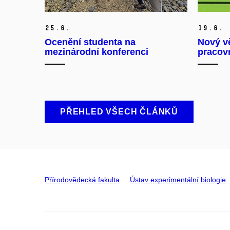
25.
6.
19.
6.
Ocenění studenta na
Nový v
mezinárodní konferenci
pracov
PŘEHLED VŠECH ČLÁNKŮ
Přírodovědecká fakulta
Ústav experimentální biologie