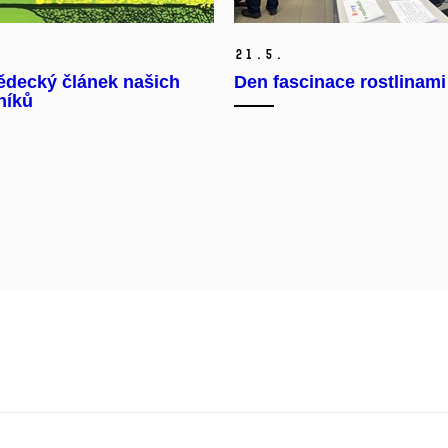
21.
5.
ědecký článek našich
Den fascinace rostlinami
níků