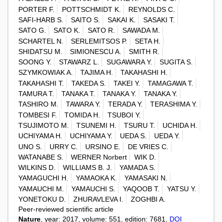
PORTER F.
POTTSCHMIDT K.
REYNOLDS C.
SAFI-HARB S.
SAITO S.
SAKAI K.
SASAKI T.
SATO G.
SATO K.
SATO R.
SAWADA M.
SCHARTEL N.
SERLEMITSOS P.
SETA H.
SHIDATSU M.
SIMIONESCU A.
SMITH R.
SOONG Y.
STAWARZ L.
SUGAWARA Y.
SUGITA S.
SZYMKOWIAK A.
TAJIMA H.
TAKAHASHI H.
TAKAHASHI T.
TAKEDA S.
TAKEI Y.
TAMAGAWA T.
TAMURA T.
TANAKA T.
TANAKA Y.
TANAKA Y.
TASHIRO M.
TAWARA Y.
TERADA Y.
TERASHIMA Y.
TOMBESI F.
TOMIDA H.
TSUBOI Y.
TSUJIMOTO M.
TSUNEMI H.
TSURU T.
UCHIDA H.
UCHIYAMA H.
UCHIYAMA Y.
UEDA S.
UEDA Y.
UNO S.
URRY C.
URSINO E.
DE VRIES C.
WATANABE S.
WERNER Norbert
WIK D.
WILKINS D.
WILLIAMS B. J.
YAMADA S.
YAMAGUCHI H.
YAMAOKA K.
YAMASAKI N.
YAMAUCHI M.
YAMAUCHI S.
YAQOOB T.
YATSU Y.
YONETOKU D.
ZHURAVLEVA I.
ZOGHBI A.
Peer-reviewed scientific article
Nature
, year: 2017, volume: 551, edition: 7681,
DOI