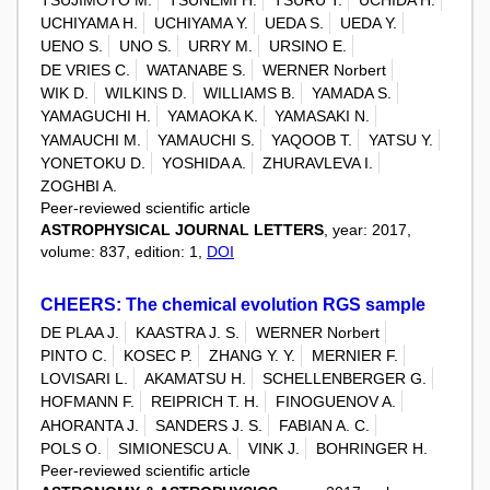
UCHIYAMA H.
UCHIYAMA Y.
UEDA S.
UEDA Y.
UENO S.
UNO S.
URRY M.
URSINO E.
DE VRIES C.
WATANABE S.
WERNER Norbert
WIK D.
WILKINS D.
WILLIAMS B.
YAMADA S.
YAMAGUCHI H.
YAMAOKA K.
YAMASAKI N.
YAMAUCHI M.
YAMAUCHI S.
YAQOOB T.
YATSU Y.
YONETOKU D.
YOSHIDA A.
ZHURAVLEVA I.
ZOGHBI A.
Peer-reviewed scientific article
ASTROPHYSICAL JOURNAL LETTERS
, year: 2017,
volume: 837, edition: 1,
DOI
CHEERS: The chemical evolution RGS sample
DE PLAA J.
KAASTRA J. S.
WERNER Norbert
PINTO C.
KOSEC P.
ZHANG Y. Y.
MERNIER F.
LOVISARI L.
AKAMATSU H.
SCHELLENBERGER G.
HOFMANN F.
REIPRICH T. H.
FINOGUENOV A.
AHORANTA J.
SANDERS J. S.
FABIAN A. C.
POLS O.
SIMIONESCU A.
VINK J.
BOHRINGER H.
Peer-reviewed scientific article