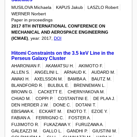
MUSILOVA Michaela
KAPUS Jakub
LASZLO Robert
WERNER Norbert
Paper in proceedings
2017 8TH INTERNATIONAL CONFERENCE ON
MECHANICAL AND AEROSPACE ENGINEERING
(ICMAE)
, year: 2017,
DOI
Hitomi Constraints on the 3.5 keV Line in the
Perseus Galaxy Cluster
AHARONIAN F.
AKAMATSU H.
AKIMOTO F.
ALLEN S.
ANGELINI L.
ARNAUD K.
AUDARD M.
AWAKI H.
AXELSSON M.
BAMBA A.
BAUTZ M.
BLANDFORD R.
BULBUL E.
BRENNEMAN L.
BROWN G.
CACKETT E.
CHERNYAKOVA M.
CHIAO M.
COPPI P.
COSTANTINI E.
DE PLAA J.
DEN HERDER J.W.
DONE C.
DOTANI T.
EBISAWA K.
ECKART M.
ENOTO T.
EZOE Y.
FABIAN A.
FERRIGNO C.
FOSTER A.
FUJIMOTO R.
FUKAZAWA Y.
FURUZAWA A.
GALEAZZI M.
GALLO L.
GANDHI P.
GIUSTINI M.