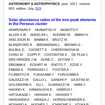
ASTRONOMY & ASTROPHYSICS
, year: 2017, volume:
603, edition: July,
DOI
Solar abundance ratios of the iron-peak elements
in the Perseus cluster
AHARONIAN F.
AKAMATSU H.
AKIMOTO F.
ALLEN S.W.
ANGELINI L.
AUDARD M.
AWAKI H.
AXELSSON M.
BAMBA A.
BAUTZ M.
BLANDFORD R.
BRENNEMAN L.
BROWN G.
BULBUL E.
CACKETT E.
CHERNYAKOVA M.
CHIAO M.
COPPI P.
COSTANTINI E.
DE PLAA J.
DEN HERDER J.W.
DONE C.
DOTANI T.
EBISAWA K.
ECKART M.
ENOTO T.
EZOE Y.
FABIAN A.
FERRIGNO C.
FOSTER A.
FUJIMOTO R.
FUKAZAWA Y.
FURUZAWA A.
GALEAZZI M.
GALLO L.
GANDHI P.
GIUSTINI M.
GOLDWURM A.
GU L.
GUAINAZZI M.
HABA Y.
HAGINO K.
HAMAGUCHI K.
HARRUS I.
HATSUKADE I.
HAYASHI K.
HAYASHI T.
HAYASHIDA K.
HIRAGA J.
HORNSCHEMEIER A.
HOSHINO A.
HUGHES J.
ICHINOHE Y.
IIZUKA R.