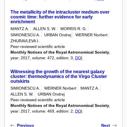
The metallicity of the intracluster medium over
cosmic time: further evidence for early
enrichment
MANTZ A.
ALLEN S. W.
MORRIS R. G.
SIMIONESCU A.
URBAN Ondrej
WERNER Norbert
ZHURAVLEVA I.
Peer-reviewed scientific article
Monthly Notices of the Royal Astronomical Society
,
year: 2017, volume: 472, edition: 3,
DOI
Witnessing the growth of the nearest galaxy
cluster: thermodynamics of the Virgo Cluster
outskirts
SIMIONESCU A.
WERNER Norbert
MANTZ A.
ALLEN S. W.
URBAN Ondrej
Peer-reviewed scientific article
Monthly Notices of the Royal Astronomical Society
,
year: 2017, volume: 469, edition: 2,
DOI
Previous
Next