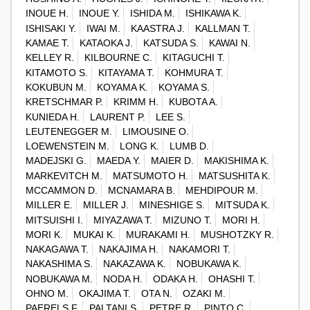
INOUE H.
INOUE Y.
ISHIDA M.
ISHIKAWA K.
ISHISAKI Y.
IWAI M.
KAASTRA J.
KALLMAN T.
KAMAE T.
KATAOKA J.
KATSUDA S.
KAWAI N.
KELLEY R.
KILBOURNE C.
KITAGUCHI T.
KITAMOTO S.
KITAYAMA T.
KOHMURA T.
KOKUBUN M.
KOYAMA K.
KOYAMA S.
KRETSCHMAR P.
KRIMM H.
KUBOTA A.
KUNIEDA H.
LAURENT P.
LEE S.
LEUTENEGGER M.
LIMOUSINE O.
LOEWENSTEIN M.
LONG K.
LUMB D.
MADEJSKI G.
MAEDA Y.
MAIER D.
MAKISHIMA K.
MARKEVITCH M.
MATSUMOTO H.
MATSUSHITA K.
MCCAMMON D.
MCNAMARA B.
MEHDIPOUR M.
MILLER E.
MILLER J.
MINESHIGE S.
MITSUDA K.
MITSUISHI I.
MIYAZAWA T.
MIZUNO T.
MORI H.
MORI K.
MUKAI K.
MURAKAMI H.
MUSHOTZKY R.
NAKAGAWA T.
NAKAJIMA H.
NAKAMORI T.
NAKASHIMA S.
NAKAZAWA K.
NOBUKAWA K.
NOBUKAWA M.
NODA H.
ODAKA H.
OHASHI T.
OHNO M.
OKAJIMA T.
OTA N.
OZAKI M.
PAERELS F.
PALTANI S.
PETRE R.
PINTO C.