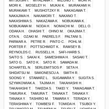
MITSUISHI I.
MIYAZAWA T.
MIZUNO T.
MORI H.
MORI K.
MOSELEY H.
MUKAI K.
MURAKAMI H.
MURAKAMI T.
MUSHOTZKY R.
NAKAGAWA T.
NAKAJIMA H.
NAKAMORI T.
NAKANO T.
NAKASHIMA S.
NAKAZAWA K.
NOBUKAWA K.
NOBUKAWA M.
NODA H.
NOMACHI M.
DELL O.
ODAKA H.
OHASHI T.
OHNO M.
OKAJIMA T.
OTA N.
OZAKI M.
PAERELS F.
PALTANI S.
PARMAR A.
PETRE R.
PINTO C.
POHL M.
PORTER F.
POTTSCHMIDT K.
RAMSEY B.
REYNOLDS C.
RUSSELL H.
SAFI-HARB S.
SAITO S.
SAKAI K.
SAMESHIMA H.
SASAKI T.
SATO G.
SATO K.
SATO R.
SAWADA M.
SCHARTEL N.
SERLEMITSOS P.
SETA H.
SHIDATSU M.
SIMIONESCU A.
SMITH R.
SOONG Y.
STAWARZ L.
SUGAWARA Y.
SUGITA S.
SZYMKOWIAK A.
TAJIMA H.
TAKAHASHI H.
TAKAHASHI T.
TAKEDA S.
TAKEI Y.
TAMAGAWA T.
TAMURA K.
TAMURA T.
TANAKA T.
TANAKA Y.
TANAKA Y.
TASHIRO M.
TAWARA Y.
TERADA Y.
TERASHIMA Y.
TOMBESI F.
TOMIDA H.
TSUBOI Y.
TSUJIMOTO M.
TSUNEMI H.
TSURU T.
UCHIDA H.