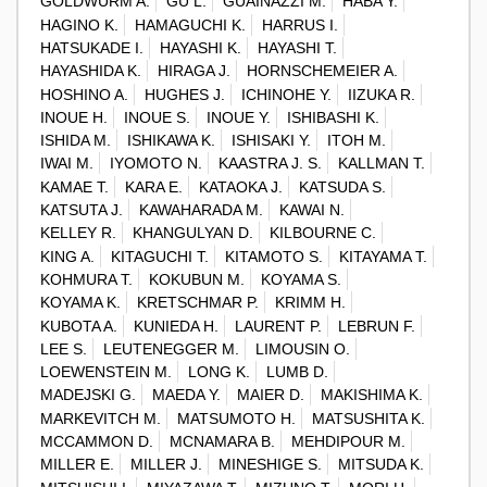
GOLDWURM A.
GU L.
GUAINAZZI M.
HABA Y.
HAGINO K.
HAMAGUCHI K.
HARRUS I.
HATSUKADE I.
HAYASHI K.
HAYASHI T.
HAYASHIDA K.
HIRAGA J.
HORNSCHEMEIER A.
HOSHINO A.
HUGHES J.
ICHINOHE Y.
IIZUKA R.
INOUE H.
INOUE S.
INOUE Y.
ISHIBASHI K.
ISHIDA M.
ISHIKAWA K.
ISHISAKI Y.
ITOH M.
IWAI M.
IYOMOTO N.
KAASTRA J. S.
KALLMAN T.
KAMAE T.
KARA E.
KATAOKA J.
KATSUDA S.
KATSUTA J.
KAWAHARADA M.
KAWAI N.
KELLEY R.
KHANGULYAN D.
KILBOURNE C.
KING A.
KITAGUCHI T.
KITAMOTO S.
KITAYAMA T.
KOHMURA T.
KOKUBUN M.
KOYAMA S.
KOYAMA K.
KRETSCHMAR P.
KRIMM H.
KUBOTA A.
KUNIEDA H.
LAURENT P.
LEBRUN F.
LEE S.
LEUTENEGGER M.
LIMOUSIN O.
LOEWENSTEIN M.
LONG K.
LUMB D.
MADEJSKI G.
MAEDA Y.
MAIER D.
MAKISHIMA K.
MARKEVITCH M.
MATSUMOTO H.
MATSUSHITA K.
MCCAMMON D.
MCNAMARA B.
MEHDIPOUR M.
MILLER E.
MILLER J.
MINESHIGE S.
MITSUDA K.