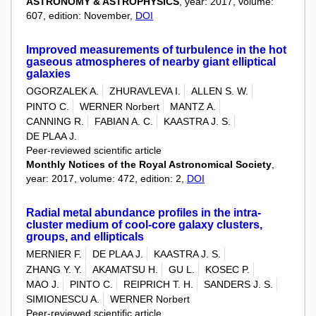
ASTRONOMY & ASTROPHYSICS
, year: 2017, volume:
607, edition: November,
DOI
Improved measurements of turbulence in the hot
gaseous atmospheres of nearby giant elliptical
galaxies
OGORZALEK A.
ZHURAVLEVA I.
ALLEN S. W.
PINTO C.
WERNER Norbert
MANTZ A.
CANNING R.
FABIAN A. C.
KAASTRA J. S.
DE PLAA J.
Peer-reviewed scientific article
Monthly Notices of the Royal Astronomical Society
,
year: 2017, volume: 472, edition: 2,
DOI
Radial metal abundance profiles in the intra-
cluster medium of cool-core galaxy clusters,
groups, and ellipticals
MERNIER F.
DE PLAA J.
KAASTRA J. S.
ZHANG Y. Y.
AKAMATSU H.
GU L.
KOSEC P.
MAO J.
PINTO C.
REIPRICH T. H.
SANDERS J. S.
SIMIONESCU A.
WERNER Norbert
Peer-reviewed scientific article