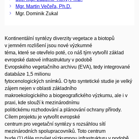
Mgr. Martin Večeřa, Ph.D.
Mgr. Dominik Zukal
Kontinentální syntézy diverzity vegetace a biotopů
v jemném rozlišení jsou nové výzkumné
téma, které se otevřelo poté, co náš tým vytvořil základ
evropské datové infrastruktury v podobě
Evropského vegetačního archivu (EVA), tedy integrované
databáze 1,5 milionu
fytocenologických snímků. O tyto syntetické studie je velký
zájem nejen v oblasti základního
makroekologického a biogeografického výzkumu, ale i v
praxi, kde slouží k mezinárodnímu
politickému rozhodování a plánování ochrany přírody.
Cílem projektu je vytvořit evropské
centrum pro vegetační syntézy s rozsáhlou sítí
mezinárodních spolupracovníků. Toto centrum
bude (1) dále rozvíjet výzkumnou infrastrukturu v podobě