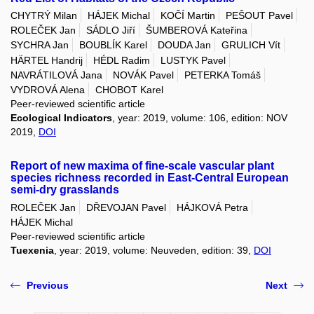
CHYTRÝ Milan
HÁJEK Michal
KOČÍ Martin
PEŠOUT Pavel
ROLEČEK Jan
SÁDLO Jiří
ŠUMBEROVÁ Kateřina
SYCHRA Jan
BOUBLÍK Karel
DOUDA Jan
GRULICH Vít
HÄRTEL Handrij
HÉDL Radim
LUSTYK Pavel
NAVRÁTILOVÁ Jana
NOVÁK Pavel
PETERKA Tomáš
VYDROVÁ Alena
CHOBOT Karel
Peer-reviewed scientific article
Ecological Indicators
, year: 2019, volume: 106, edition: NOV
2019,
DOI
Report of new maxima of fine-scale vascular plant
species richness recorded in East-Central European
semi-dry grasslands
ROLEČEK Jan
DŘEVOJAN Pavel
HÁJKOVÁ Petra
HÁJEK Michal
Peer-reviewed scientific article
Tuexenia
, year: 2019, volume: Neuveden, edition: 39,
DOI
Previous
Next