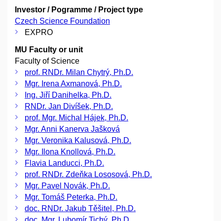
Investor / Pogramme / Project type
Czech Science Foundation
EXPRO
MU Faculty or unit
Faculty of Science
prof. RNDr. Milan Chytrý, Ph.D.
Mgr. Irena Axmanová, Ph.D.
Ing. Jiří Danihelka, Ph.D.
RNDr. Jan Divíšek, Ph.D.
prof. Mgr. Michal Hájek, Ph.D.
Mgr. Anni Kanerva Jašková
Mgr. Veronika Kalusová, Ph.D.
Mgr. Ilona Knollová, Ph.D.
Flavia Landucci, Ph.D.
prof. RNDr. Zdeňka Lososová, Ph.D.
Mgr. Pavel Novák, Ph.D.
Mgr. Tomáš Peterka, Ph.D.
doc. RNDr. Jakub Těšitel, Ph.D.
doc. Mgr. Lubomír Tichý, Ph.D.