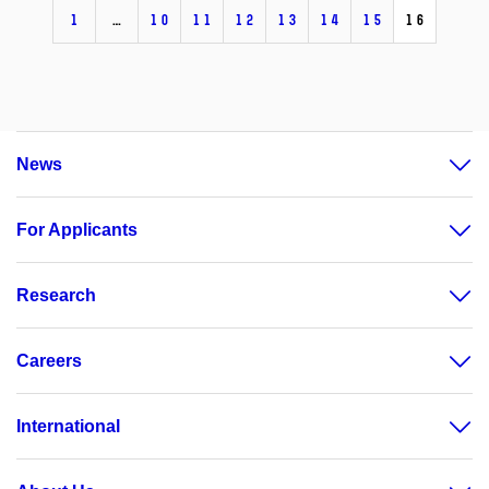
1
…
10
11
12
13
14
15
16
News
For Applicants
Research
Careers
International