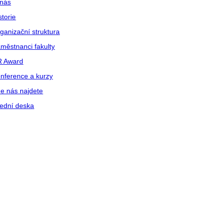
nás
storie
ganizační struktura
městnanci fakulty
R Award
nference a kurzy
e nás najdete
ední deska