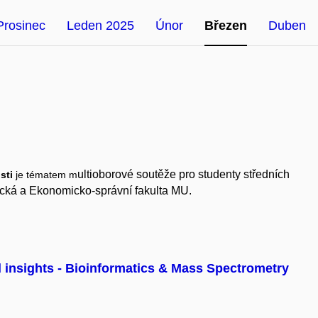
Prosinec
Leden 2025
Únor
Březen
Duben
ultioborové soutěže pro studenty středních
sti
je tématem m
ecká a Ekonomicko-správní fakulta MU.
l insights - Bioinformatics & Mass Spectrometry