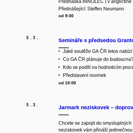
Přednáška INNOLEC | v angličtině
Přednášející: Steffen Neumann
od 9:00
5.
3.
Semináře s předsedou Granto
Jaké soutěže GA ČR letos nabízí
Co GA ČR plánuje do budoucna
Kdo se podílí na hodnoticím pro
Představení novinek
od 10:00
5.
3.
Jarmark neziskovek – doprov
Chcete se zapojit do smysluplných 
neziskovek vám přináší jedinečnou 