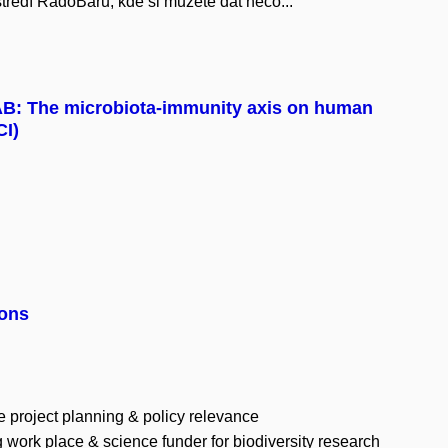
tředí RadoBaru, kde si můžete dát něco...
AB: The microbiota-immunity axis on human
CI)
ions
ble project planning & policy relevance
ng work place & science funder for biodiversity research