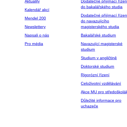
Aktuality
Dodatečné přijímací řízen
do bakalářského studia
Kalendář akcí
Dodatečné přijímací řízen
Mendel 200
do navazujícího
Newslettery
magisterského studia
Napsali o nás
Bakalářské studium
Pro média
Navazující magisterské
studium
Studium v angličtině
Doktorské studium
Rigorózní řízení
Celoživotní vzdělávání
Akce MU pro středoškolá
Důležité informace pro
uchazeče