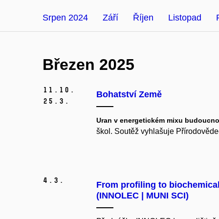
Srpen 2024
Září
Říjen
Listopad
Březen 2025
11.
10.
Bohatství Země
25.
3.
Uran v energetickém mixu budoucno
škol. Soutěž vyhlašuje Přírodověd
4.
3.
From profiling to biochemica
(INNOLEC | MUNI SCI)