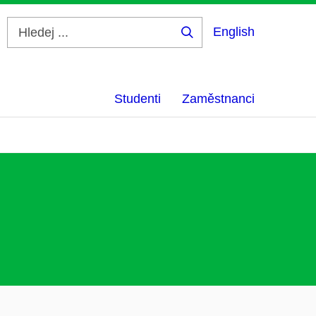
English
Hledej
...
Studenti
Zaměstnanci