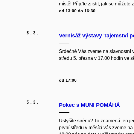
místě! Přijďte zjistit, jak se můžete z
od 13:00 do 16:30
5.
3.
Vernisáž výstavy Tajemství p
Srdečně Vás zveme na slavnostní ve
středu 5. března v 17.00 hodin ve s
od 17:00
5.
3.
Pokec s MUNI POMÁHÁ
Uslyšíte sirénu? To znamená jen 
první středu v měsíci vás zveme na