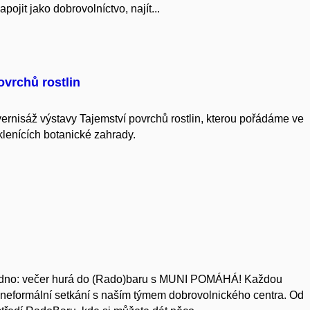
apojit jako dobrovolníctvo, najít...
ovrchů rostlin
rnisáž výstavy Tajemství povrchů rostlin, kterou pořádáme ve
klenících botanické zahrady.
jedno: večer hurá do (Rado)baru s MUNI POMÁHÁ! Každou
 neformální setkání s naším týmem dobrovolnického centra. Od