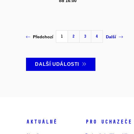
od 16:00
1
2
3
4
Předchozí
Další
DALŠÍ UDÁLOSTI
Aktuálně
Pro uchazeče