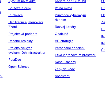
í
Výzkum na fakultě
Kariéra na SCI MUNI
O 
Soutěže a ceny
Volná místa
Hi
í
Publikace
Průvodce výběrovým
Or
řízením
Habilitační a jmenovací
Za
řízení
Rozvoj kariéry
H
Projektová podpora
O fakultě
Ko
Řešené projekty
HR strategie
Kd
Projekty velkých
Personální oddělení
Úř
výzkumných infrastruktur
Etika v pracovním prostředí
PostDoc
Naše úspěchy
Open Science
Ženy ve vědě
ky
Absolventi