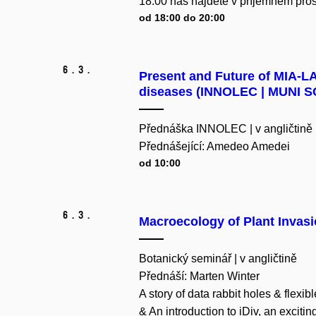
18:00 nás najdete v příjemném pros
od 18:00 do 20:00
6.
3.
Present and Future of MIA-L
diseases (INNOLEC | MUNI S
Přednáška INNOLEC | v angličtině
Přednášející: Amedeo Amedei
od 10:00
6.
3.
Macroecology of Plant Invas
Botanický seminář | v angličtině
Přednáší: Marten Winter
A story of data rabbit holes & flexi
& An introduction to iDiv, an exciti