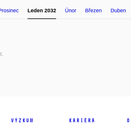
Prosinec
Leden 2032
Únor
Březen
Duben
t.
Výzkum
Kariéra
O