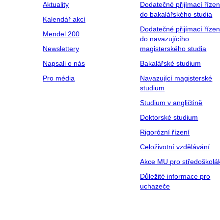
Aktuality
Dodatečné přijímací řízen
do bakalářského studia
Kalendář akcí
Dodatečné přijímací řízen
Mendel 200
do navazujícího
Newslettery
magisterského studia
Napsali o nás
Bakalářské studium
Pro média
Navazující magisterské
studium
Studium v angličtině
Doktorské studium
Rigorózní řízení
Celoživotní vzdělávání
Akce MU pro středoškolá
Důležité informace pro
uchazeče