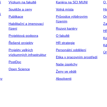
í
Výzkum na fakultě
Kariéra na SCI MUNI
O 
Soutěže a ceny
Volná místa
Hi
í
Publikace
Průvodce výběrovým
Or
řízením
Habilitační a jmenovací
Za
řízení
Rozvoj kariéry
H
Projektová podpora
O fakultě
Ko
Řešené projekty
HR strategie
Kd
Projekty velkých
Personální oddělení
Úř
výzkumných infrastruktur
Etika v pracovním prostředí
PostDoc
Naše úspěchy
Open Science
Ženy ve vědě
ky
Absolventi