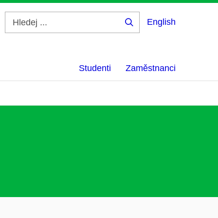
English
Hledej
...
Studenti
Zaměstnanci