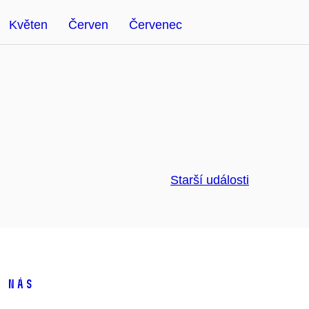
Květen
Červen
Červenec
Starší události
 nás