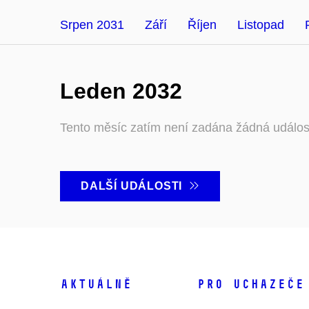
Srpen 2031
Září
Říjen
Listopad
Leden 2032
Tento měsíc zatím není zadána žádná událos
DALŠÍ UDÁLOSTI
Aktuálně
Pro uchazeče