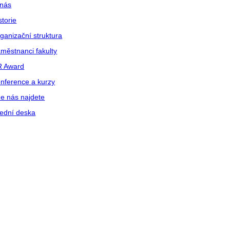
nás
storie
ganizační struktura
městnanci fakulty
R Award
nference a kurzy
e nás najdete
ední deska