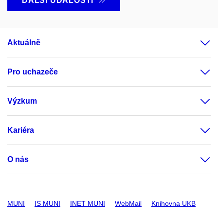
DALŠÍ UDÁLOSTI
Aktuálně
Pro uchazeče
Výzkum
Kariéra
O nás
MUNI
IS MUNI
INET MUNI
WebMail
Knihovna UKB