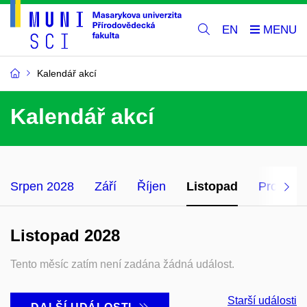
EN
Kalendář akcí
Kalendář akcí
Srpen 2028
Září
Říjen
Listopad
Prosinec
Listopad 2028
Tento měsíc zatím není zadána žádná událost.
Starší události