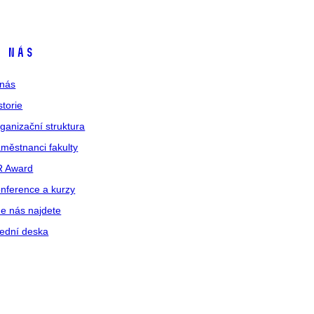
 nás
nás
storie
ganizační struktura
městnanci fakulty
R Award
nference a kurzy
e nás najdete
ední deska