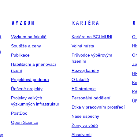
Výzkum
Kariéra
O
í
Výzkum na fakultě
Kariéra na SCI MUNI
O 
Soutěže a ceny
Volná místa
Hi
í
Publikace
Průvodce výběrovým
Or
řízením
Habilitační a jmenovací
Za
řízení
Rozvoj kariéry
H
Projektová podpora
O fakultě
Ko
Řešené projekty
HR strategie
Kd
Projekty velkých
Personální oddělení
Úř
výzkumných infrastruktur
Etika v pracovním prostředí
PostDoc
Naše úspěchy
Open Science
Ženy ve vědě
ky
Absolventi