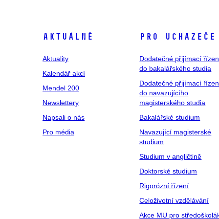
Aktuálně
Pro uchazeče
Aktuality
Dodatečné přijímací řízen
do bakalářského studia
Kalendář akcí
Dodatečné přijímací řízen
Mendel 200
do navazujícího
Newslettery
magisterského studia
Napsali o nás
Bakalářské studium
Pro média
Navazující magisterské
studium
Studium v angličtině
Doktorské studium
Rigorózní řízení
Celoživotní vzdělávání
Akce MU pro středoškolá