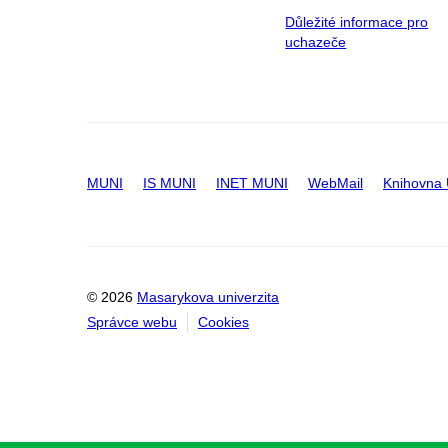
Důležité informace pro
uchazeče
MUNI
IS MUNI
INET MUNI
WebMail
Knihovna
© 2026
Masarykova univerzita
Správce webu
Cookies