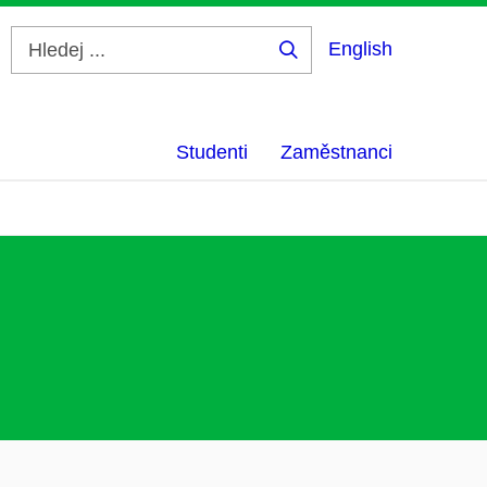
English
Hledej
...
Studenti
Zaměstnanci