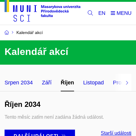
EN
Kalendář akcí
Kalendář akcí
Srpen 2034
Září
Říjen
Listopad
Prosinec
Říjen 2034
Tento měsíc zatím není zadána žádná událost.
Starší události