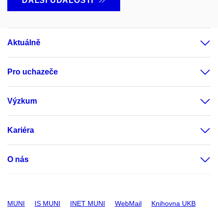
DALŠÍ UDÁLOSTI
Aktuálně
Pro uchazeče
Výzkum
Kariéra
O nás
MUNI
IS MUNI
INET MUNI
WebMail
Knihovna UKB