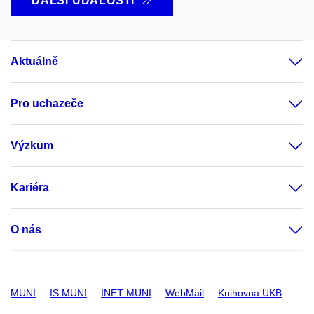
DALŠÍ UDÁLOSTI
Aktuálně
Pro uchazeče
Výzkum
Kariéra
O nás
MUNI
IS MUNI
INET MUNI
WebMail
Knihovna UKB