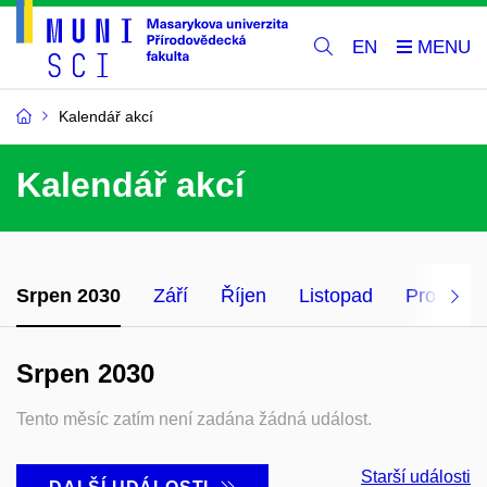
EN
Kalendář akcí
Kalendář akcí
Srpen 2030
Září
Říjen
Listopad
Prosinec
Srpen 2030
Tento měsíc zatím není zadána žádná událost.
Starší události