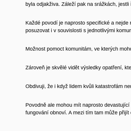
byla odjakživa. Záleží pak na srážkách, jestli
Každé povodí je naprosto specifické a nejde na
posuzovat i v souvislosti s jednotlivými komun
Možnost pomoct komunitám, ve kterých mohou 
Zároveň je skvělé vidět výsledky opatření, k
Obdivuji, že i když lidem kvůli katastrofám n
Povodně ale mohou mít naprosto devastující r
fungování obnoví. A mezi tím tam může přijí