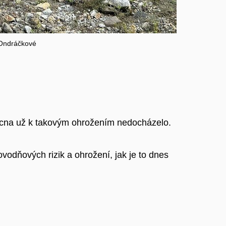
 Ondráčkové
oucna už k takovým ohrožením nedocházelo.
vodňových rizik a ohrožení, jak je to dnes