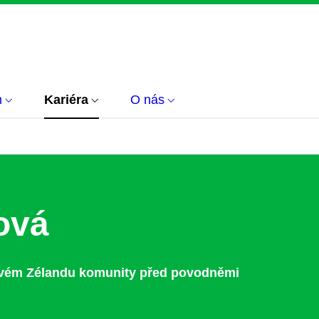
m
Kariéra
O nás
ová
Novém Zélandu komunity před povodněmi