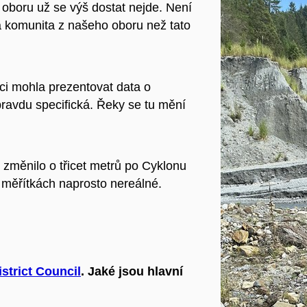
 oboru už se výš dostat nejde. Není
á komunita z našeho oboru než tato
ci mohla prezentovat data o
pravdu specifická. Řeky se tu mění
 změnilo o třicet metrů po Cyklonu
 měřítkách naprosto nereálné.
strict Council
. Jaké jsou hlavní