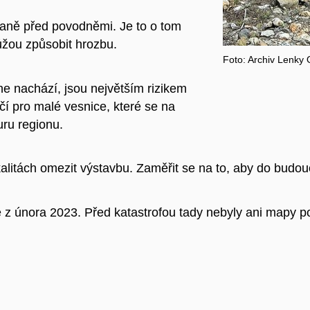
raně před povodněmi. Je to o tom
můžou způsobit hrozbu.
Foto: Archiv Lenky
e nachází, jsou největším rizikem
í pro malé vesnice, které se na
uru regionu.
kalitách omezit výstavbu. Zaměřit se na to, aby do bud
e z února 2023. Před katastrofou tady nebyly ani mapy po