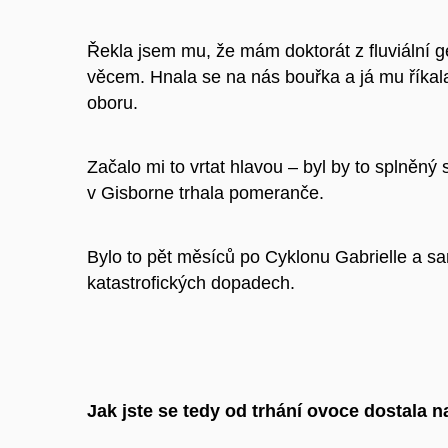
Řekla jsem mu, že mám doktorát z fluviální g
věcem. Hnala se na nás bouřka a já mu říkala,
oboru.
Začalo mi to vrtat hlavou – byl by to splněn
v Gisborne trhala pomeranče.
Bylo to pět měsíců po Cyklonu Gabrielle a s
katastrofických dopadech.
Jak jste se tedy od trhání ovoce dostala n