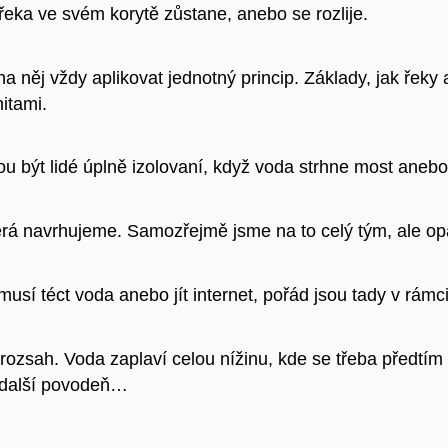
 řeka ve svém korytě zůstane, anebo se rozlije.
 něj vždy aplikovat jednotný princip. Základy, jak řeky a 
itami.
být lidé úplně izolovaní, když voda strhne most anebo z
terá navrhujeme. Samozřejmě jsme na to celý tým, ale o
emusí téct voda anebo jít internet, pořád jsou tady v rám
ozsah. Voda zaplaví celou nížinu, kde se třeba předtím p
t další povodeň…