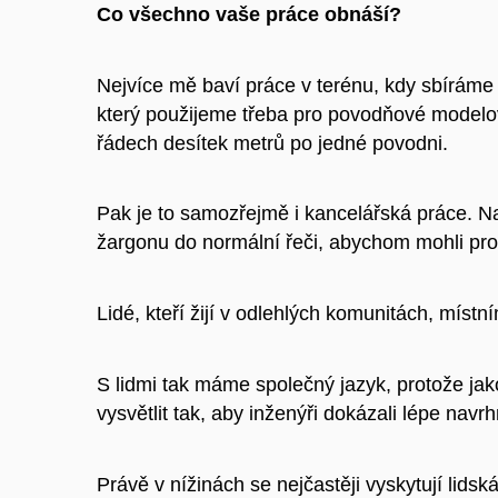
Co všechno vaše práce obnáší?
Nejvíce mě baví práce v terénu, kdy sbíráme 
který použijeme třeba pro povodňové modelov
řádech desítek metrů po jedné povodni.
Pak je to samozřejmě i kancelářská práce. Na
žargonu do normální řeči, abychom mohli proc
Lidé, kteří žijí v odlehlých komunitách, místn
S lidmi tak máme společný jazyk, protože jak
vysvětlit tak, aby inženýři dokázali lépe nav
Právě v nížinách se nejčastěji vyskytují lidsk