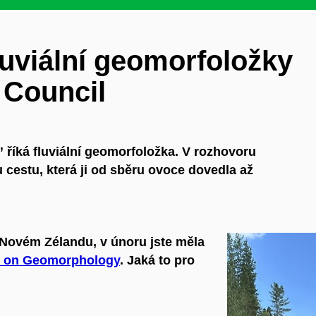
fluviální geomorfoložky
 Council
 říká fluviální geomorfoložka. V rozhovoru
 cestu, která ji od sběru ovoce dovedla až
 Novém Zélandu, v únoru jste měla
ce on Geomorphology
. Jaká to pro