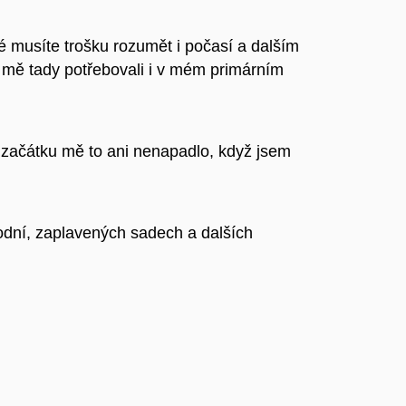
é musíte trošku rozumět i počasí a dalším
by mě tady potřebovali i v mém primárním
e začátku mě to ani nenapadlo, když jsem
odní, zaplavených sadech a dalších