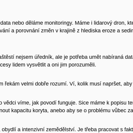
data nebo děláme monitoringy. Máme i lidarový dron, kter
ání a porovnání změn v krajině z hlediska eroze a sedi
štěstí nejsem úředník, ale je potřeba umět nabíraná dat
esy lidem vysvětlit a oni jim porozuměli.
ím řekám velmi dobře rozumí. Ví, kolik musí napršet, aby 
o vědci víme, jak povodí funguje. Sice máme k popisu te
rhnout kapacitu koryta, anebo aby se o problému vůbec za
á obydlí a intenzivní zemědělství. Je třeba pracovat s fak