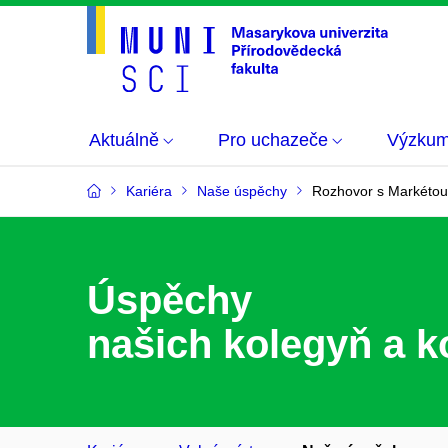
Aktuálně
Pro uchazeče
Výzku
Kariéra
Naše úspěchy
Rozhovor s Markétou
Úspěchy
našich kolegyň a k