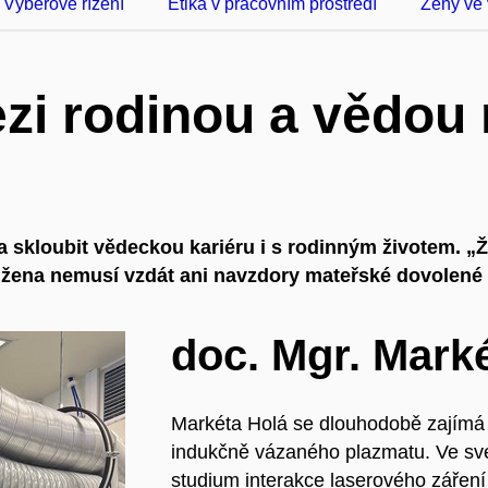
Výběrové řízení
Etika v pracovním prostředí
Ženy ve
zi rodinou a vědou
a skloubit vědeckou kariéru i s rodinným životem. „
í žena nemusí vzdát ani navzdory mateřské dovolené
doc. Mgr. Marké
Markéta Holá se dlouhodobě zajímá
indukčně vázaného plazmatu. Ve s
studium interakce laserového zářen