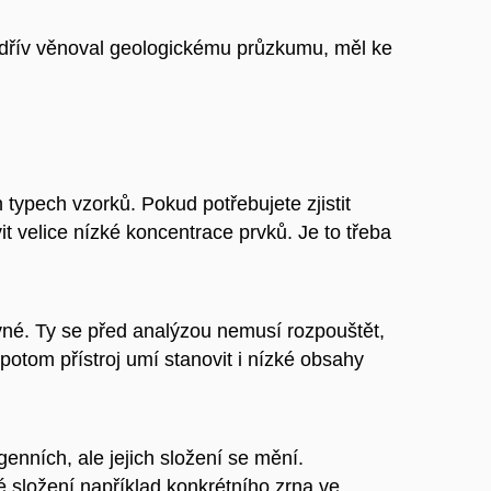
e dřív věnoval geologickému průzkumu, měl ke
ypech vzorků. Pokud potřebujete zjistit
it velice nízké koncentrace prvků. Je to třeba
evné. Ty se před analýzou nemusí rozpouštět,
potom přístroj umí stanovit i nízké obsahy
nních, ale jejich složení se mění.
é složení například konkrétního zrna ve