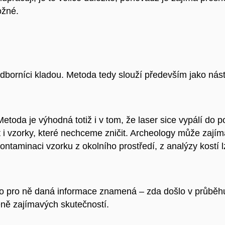
ožné.
i odborníci kladou. Metoda tedy slouží především jako ná
etoda je výhodná totiž i v tom, že laser sice vypálí do p
i vzorky, které nechceme zničit. Archeology může zajímat
ontaminaci vzorku z okolního prostředí, z analýzy kostí lz
co pro ně daná informace znamená – zda došlo v průběh
éně zajímavých skutečností.