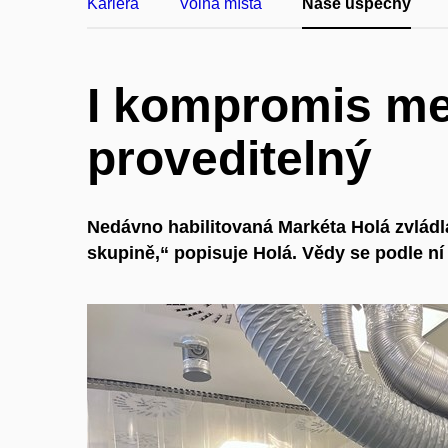
Kariéra
Volná místa
Naše úspěchy
I kompromis me
proveditelný
Nedávno habilitovaná Markéta Holá zvládl
skupině,“ popisuje Holá. Vědy se podle n