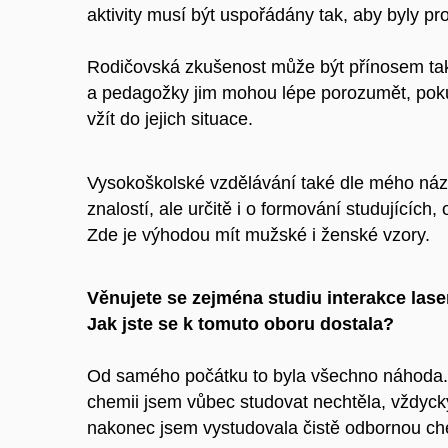
aktivity musí být uspořádány tak, aby byly pr
Rodičovská zkušenost může být přínosem tak
a pedagožky jim mohou lépe porozumět, pokud
vžít do jejich situace.
Vysokoškolské vzdělávání také dle mého náz
znalostí, ale určitě i o formování studujících
Zde je výhodou mít mužské i ženské vzory.
Věnujete se zejména studiu interakce las
Jak jste se k tomuto oboru dostala?
Od samého počátku to byla všechno náhoda.
chemii jsem vůbec studovat nechtěla, vždycky
nakonec jsem vystudovala čistě odbornou ch