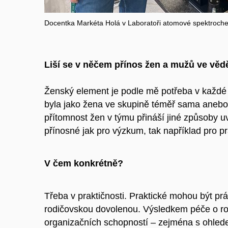
Docentka Markéta Holá v Laboratoři atomové spektroch
Liší se v něčem přínos žen a mužů ve věd
Ženský element je podle mě potřeba v každé
byla jako žena ve skupině téměř sama anebo 
přítomnost žen v týmu přináší jiné způsoby 
přínosné jak pro výzkum, tak například pro pr
V čem konkrétně?
Třeba v praktičnosti. Praktické mohou být prá
rodičovskou dovolenou. Výsledkem péče o ro
organizačních schopností – zejména s ohled