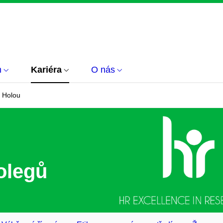
m
Kariéra
O nás
 Holou
olegů