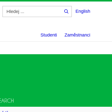
English
Hledej
...
Studenti
Zaměstnanci