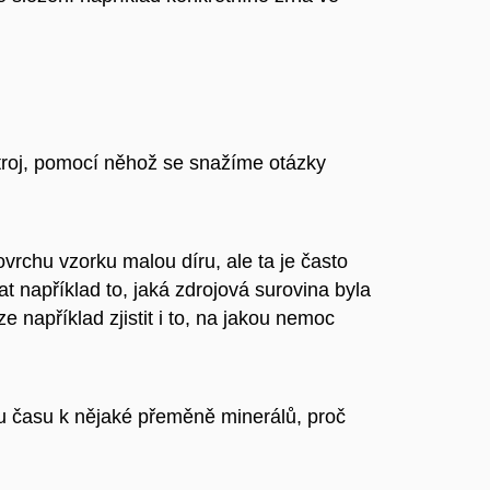
stroj, pomocí něhož se snažíme otázky
ovrchu vzorku malou díru, ale ta je často
 například to, jaká zdrojová surovina byla
e například zjistit i to, na jakou nemoc
u času k nějaké přeměně minerálů, proč