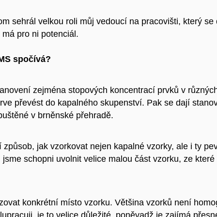
m sehrál velkou roli můj vedoucí na pracovišti, který s
y má pro ni potenciál.
-MS spočívá?
anovení zejména stopových koncentrací prvků v různých t
jprve převést do kapalného skupenství. Pak se dají stanov
ozpuštěné v brněnské přehradě.
 způsob, jak vzorkovat nejen kapalné vzorky, ale i ty p
jsme schopni uvolnit velice malou část vzorku, ze které 
ovat konkrétní místo vzorku. Většina vzorků není homoge
pracuji, je to velice důležité, poněvadž je zajímá přesn