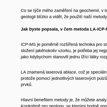
Co se týče mého zaměření na geochemii, v to
geologii blízko a viděl, že použití naší metod
Jak byste popsala, v čem metoda LA-ICP
ICP-MS je poměrně rozšířená technika pro st
složení jakéhokoliv vzorku, je potřeba jej ne
jako kdybychom stanovili jednu lžíci látky r
LA znamená laserová ablace, což je speciální
protože pomocí jednotlivých laserových pulzů 
prvků.
Hlavní benefitem metody je, že můžete analyz
Konkrétně pro geology, se kterými hodně spolu