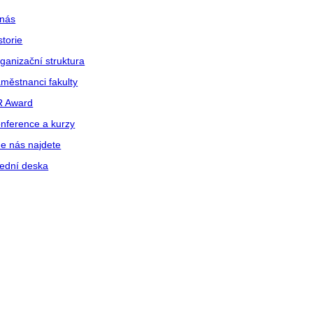
nás
storie
ganizační struktura
městnanci fakulty
R Award
nference a kurzy
e nás najdete
ední deska