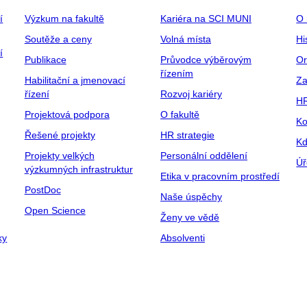
í
Výzkum na fakultě
Kariéra na SCI MUNI
O 
Soutěže a ceny
Volná místa
Hi
í
Publikace
Průvodce výběrovým
Or
řízením
Habilitační a jmenovací
Za
řízení
Rozvoj kariéry
H
Projektová podpora
O fakultě
Ko
Řešené projekty
HR strategie
Kd
Projekty velkých
Personální oddělení
Úř
výzkumných infrastruktur
Etika v pracovním prostředí
PostDoc
Naše úspěchy
Open Science
Ženy ve vědě
ky
Absolventi