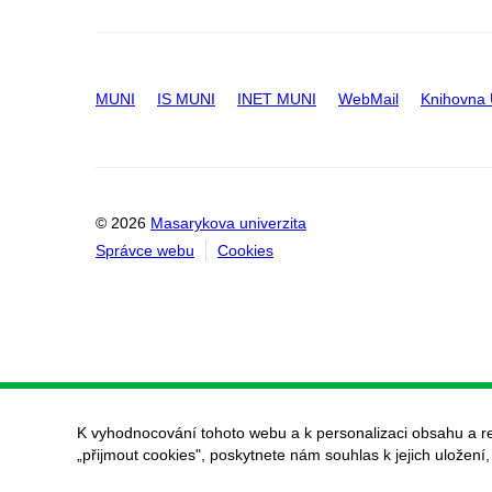
MUNI
IS MUNI
INET MUNI
WebMail
Knihovna
© 2026
Masarykova univerzita
Správce webu
Cookies
K vyhodnocování tohoto webu a k personalizaci obsahu a r
„přijmout cookies", poskytnete nám souhlas k jejich uložení