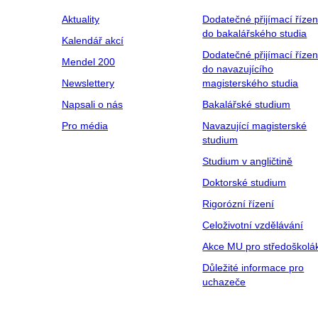
Aktuality
Dodatečné přijímací řízen
do bakalářského studia
Kalendář akcí
Dodatečné přijímací řízen
Mendel 200
do navazujícího
Newslettery
magisterského studia
Napsali o nás
Bakalářské studium
Pro média
Navazující magisterské
studium
Studium v angličtině
Doktorské studium
Rigorózní řízení
Celoživotní vzdělávání
Akce MU pro středoškolá
Důležité informace pro
uchazeče