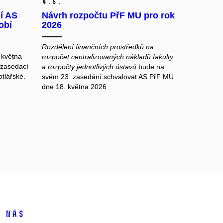
4.
5.
í AS
Návrh rozpočtu PřF MU pro rok
obí
2026
Rozdělení finančních prostředků na
 května
rozpočet centralizovaných nákladů fakulty
 zasedací
a rozpočty jednotlivých ústavů
bude na
tlářské.
svém 23. zasedání schvalovat AS PřF MU
dne 18. května 2026
 nás