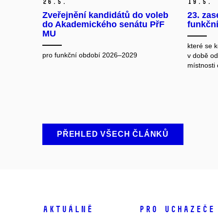
26.
5.
19.
5.
Zveřejnění kandidátů do voleb
23. za
do Akademického senátu PřF
funkčn
MU
které se 
pro funkční období 2026–2029
v době od
místnosti
PŘEHLED VŠECH ČLÁNKŮ
Aktuálně
Pro uchazeče