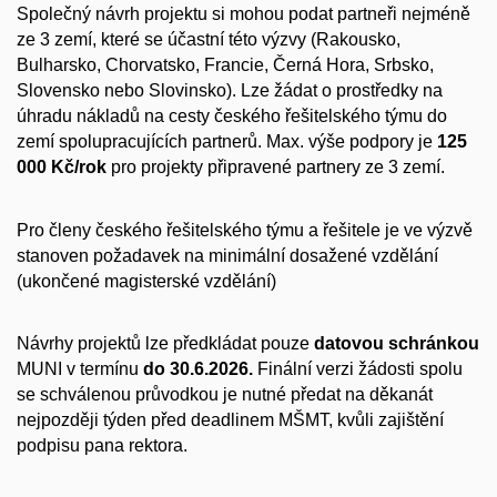
Společný návrh projektu si mohou podat partneři nejméně
ze 3 zemí, které se účastní této výzvy (Rakousko,
Bulharsko, Chorvatsko, Francie, Černá Hora, Srbsko,
Slovensko nebo Slovinsko). Lze žádat o prostředky na
úhradu nákladů na cesty českého řešitelského týmu do
zemí spolupracujících partnerů. Max. výše podpory je
125
000 Kč/rok
pro projekty připravené partnery ze 3 zemí.
Pro členy českého řešitelského týmu a řešitele je ve výzvě
stanoven požadavek na minimální dosažené vzdělání
(ukončené magisterské vzdělání)
Návrhy projektů lze předkládat pouze
datovou schránkou
MUNI v termínu
do 30.6.2026.
Finální verzi žádosti spolu
se schválenou průvodkou je nutné předat na děkanát
nejpozději týden před deadlinem MŠMT, kvůli zajištění
podpisu pana rektora.