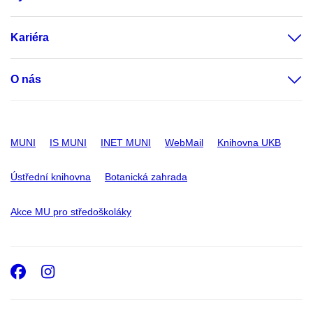
Kariéra
O nás
MUNI
IS MUNI
INET MUNI
WebMail
Knihovna UKB
Ústřední knihovna
Botanická zahrada
Akce MU pro středoškoláky
Facebook
Instagram