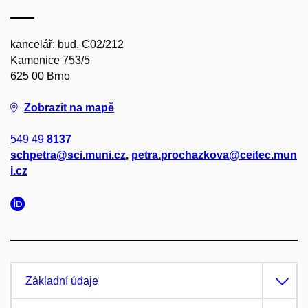
kancelář: bud. C02/212
Kamenice 753/5
625 00 Brno
Zobrazit na mapě
549 49
8137
schpetra@sci.muni.cz
,
petra.prochazkova@ceitec.mun
i.cz
Základní údaje