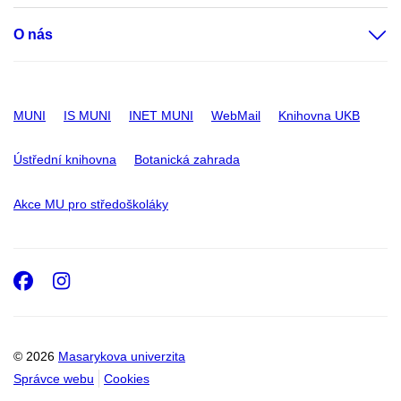
O nás
MUNI
IS MUNI
INET MUNI
WebMail
Knihovna UKB
Ústřední knihovna
Botanická zahrada
Akce MU pro středoškoláky
Facebook
Instagram
© 2026
Masarykova univerzita
Správce webu
Cookies