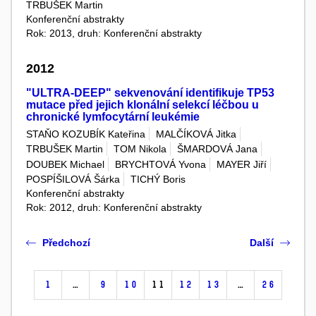
TRBUŠEK Martin
Konferenční abstrakty
Rok: 2013, druh: Konferenční abstrakty
2012
"ULTRA-DEEP" sekvenování identifikuje TP53
mutace před jejich klonální selekcí léčbou u
chronické lymfocytární leukémie
STAŇO KOZUBÍK Kateřina
MALČÍKOVÁ Jitka
TRBUŠEK Martin
TOM Nikola
ŠMARDOVÁ Jana
DOUBEK Michael
BRYCHTOVÁ Yvona
MAYER Jiří
POSPÍŠILOVÁ Šárka
TICHÝ Boris
Konferenční abstrakty
Rok: 2012, druh: Konferenční abstrakty
Předchozí
Další
1
…
9
10
11
12
13
…
26