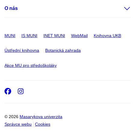
O nás
MUNI
IS MUNI
INET MUNI
WebMail
Knihovna UKB
Ústřední knihovna
Botanická zahrada
Akce MU pro středoškoláky
Facebook
Instagram
© 2026
Masarykova univerzita
Správce webu
Cookies