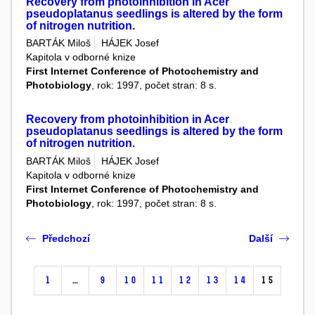
Recovery from photoinhibition in Acer
pseudoplatanus seedlings is altered by the form
of nitrogen nutrition.
BARTÁK Miloš
HÁJEK Josef
Kapitola v odborné knize
First Internet Conference of Photochemistry and
Photobiology
, rok: 1997, počet stran: 8 s.
Recovery from photoinhibition in Acer
pseudoplatanus seedlings is altered by the form
of nitrogen nutrition.
BARTÁK Miloš
HÁJEK Josef
Kapitola v odborné knize
First Internet Conference of Photochemistry and
Photobiology
, rok: 1997, počet stran: 8 s.
Předchozí
Další
1
…
9
10
11
12
13
14
15