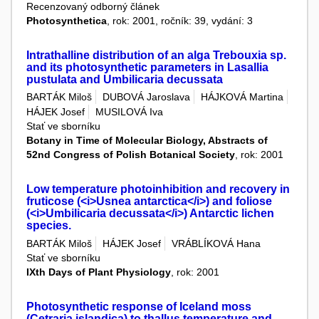
Recenzovaný odborný článek
Photosynthetica
, rok: 2001, ročník: 39, vydání: 3
Intrathalline distribution of an alga Trebouxia sp.
and its photosynthetic parameters in Lasallia
pustulata and Umbilicaria decussata
BARTÁK Miloš
DUBOVÁ Jaroslava
HÁJKOVÁ Martina
HÁJEK Josef
MUSILOVÁ Iva
Stať ve sborníku
Botany in Time of Molecular Biology, Abstracts of
52nd Congress of Polish Botanical Society
, rok: 2001
Low temperature photoinhibition and recovery in
fruticose (<i>Usnea antarctica</i>) and foliose
(<i>Umbilicaria decussata</i>) Antarctic lichen
species.
BARTÁK Miloš
HÁJEK Josef
VRÁBLÍKOVÁ Hana
Stať ve sborníku
IXth Days of Plant Physiology
, rok: 2001
Photosynthetic response of Iceland moss
(Cetraria islandica) to thallus temperature and