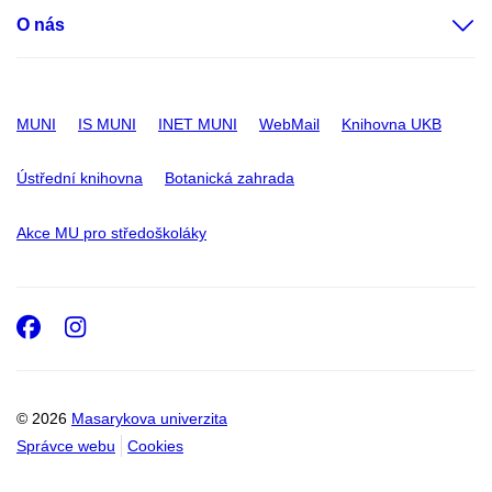
O nás
MUNI
IS MUNI
INET MUNI
WebMail
Knihovna UKB
Ústřední knihovna
Botanická zahrada
Akce MU pro středoškoláky
Facebook
Instagram
© 2026
Masarykova univerzita
Správce webu
Cookies