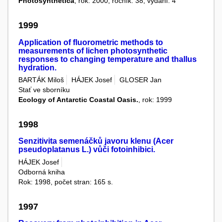
Photosynthetica
, rok: 2000, ročník: 38, vydání: 4
1999
Application of fluorometric methods to
measurements of lichen photosynthetic
responses to changing temperature and thallus
hydration.
BARTÁK Miloš
HÁJEK Josef
GLOSER Jan
Stať ve sborníku
Ecology of Antarctic Coastal Oasis.
, rok: 1999
1998
Senzitivita semenáčků javoru klenu (Acer
pseudoplatanus L.) vůči fotoinhibici.
HÁJEK Josef
Odborná kniha
Rok: 1998, počet stran: 165 s.
1997