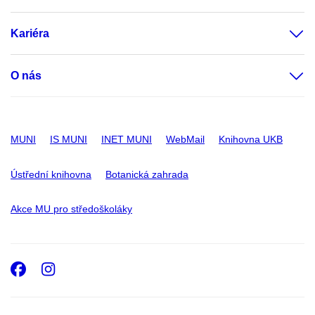
Kariéra
O nás
MUNI
IS MUNI
INET MUNI
WebMail
Knihovna UKB
Ústřední knihovna
Botanická zahrada
Akce MU pro středoškoláky
Facebook
Instagram