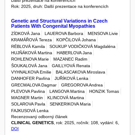
Další prezentace na konferencích
Rok: 2025, druh: Další prezentace na konferencích
Genetic and Structural Variations in Czech
Patients With Congenital Myopathies
ZÍDKOVÁ Jana
LAUEROVA Barbora
MENSOVA Livie
KRAMÁŘOVÁ Tereza
KOPČILOVÁ Johana
RÉBLOVÁ Kamila
SOUKUP VODIČKOVÁ Magdaléna
HUJŇÁKOVÁ Martina
HABERLOVA Jana
ROHLENOVA Marie
MAZANEC Radim
ŠOUKALOVÁ Jana
GAILLYOVÁ Renata
VYHNALKOVA Emilie
BALASCAKOVA Miroslava
DANHOFER Pavlína
JUŘÍKOVÁ Lenka
GRECMALOVA Dagmar
GREGOROVA Andrea
PLEVOVA Pavlina
LANGOVA Martina
HONZIK Tomas
MAGNER Martin
KLINCOVÁ Martina
SOLAROVA Pavla
SENKERIKOVA Maria
FAJKUSOVÁ Lenka
Recenzovaný odborný článek
CLINICAL GENETICS
, rok: 2025, ročník: 108, vydání: 6,
DOI