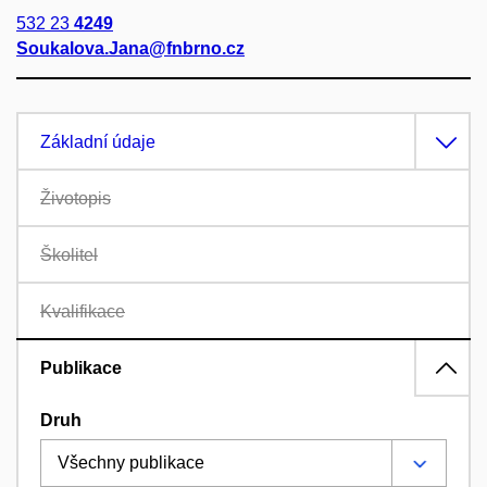
532 23
4249
Soukalova.Jana@fnbrno.cz
Základní údaje
Životopis
Školitel
Kvalifikace
Publikace
Druh