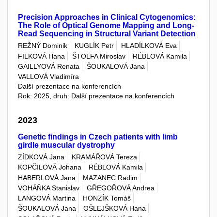
Precision Approaches in Clinical Cytogenomics:
The Role of Optical Genome Mapping and Long-
Read Sequencing in Structural Variant Detection
REŽNÝ Dominik
KUGLÍK Petr
HLADÍLKOVÁ Eva
FILKOVÁ Hana
ŠTOLFA Miroslav
RÉBLOVÁ Kamila
GAILLYOVÁ Renata
ŠOUKALOVÁ Jana
VALLOVÁ Vladimíra
Další prezentace na konferencích
Rok: 2025, druh: Další prezentace na konferencích
2023
Genetic findings in Czech patients with limb
girdle muscular dystrophy
ZÍDKOVÁ Jana
KRAMÁŘOVÁ Tereza
KOPČILOVÁ Johana
RÉBLOVÁ Kamila
HABERLOVÁ Jana
MAZANEC Radim
VOHÁŇKA Stanislav
GŘEGOŘOVÁ Andrea
LANGOVÁ Martina
HONZÍK Tomáš
ŠOUKALOVÁ Jana
OŠLEJŠKOVÁ Hana