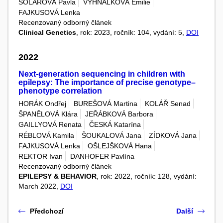
SOLAŘOVÁ Pavla
VYHNÁLKOVÁ Emilie
FAJKUSOVÁ Lenka
Recenzovaný odborný článek
Clinical Genetics
, rok: 2023, ročník: 104, vydání: 5,
DOI
2022
Next-generation sequencing in children with
epilepsy: The importance of precise genotype–
phenotype correlation
HORÁK Ondřej
BUREŠOVÁ Martina
KOLÁŘ Senad
ŠPANĚLOVÁ Klára
JEŘÁBKOVÁ Barbora
GAILLYOVÁ Renata
ČESKÁ Katarína
RÉBLOVÁ Kamila
ŠOUKALOVÁ Jana
ZÍDKOVÁ Jana
FAJKUSOVÁ Lenka
OŠLEJŠKOVÁ Hana
REKTOR Ivan
DANHOFER Pavlína
Recenzovaný odborný článek
EPILEPSY & BEHAVIOR
, rok: 2022, ročník: 128, vydání:
March 2022,
DOI
Předchozí
Další