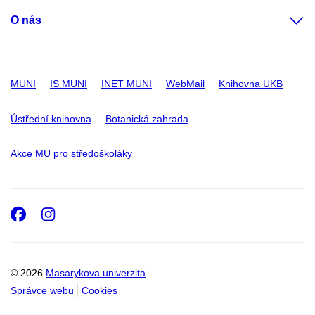
O nás
MUNI
IS MUNI
INET MUNI
WebMail
Knihovna UKB
Ústřední knihovna
Botanická zahrada
Akce MU pro středoškoláky
Facebook
Instagram
© 2026
Masarykova univerzita
Správce webu
Cookies