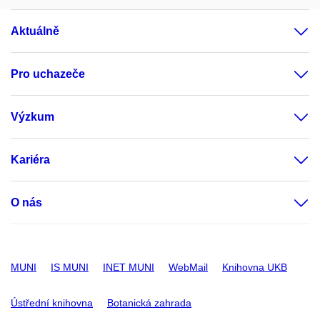
Aktuálně
Pro uchazeče
Výzkum
Kariéra
O nás
MUNI
IS MUNI
INET MUNI
WebMail
Knihovna UKB
Ústřední knihovna
Botanická zahrada