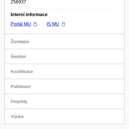
256937
Interní informace
Portál MU
IS MU
Životopis
Školitel
Kvalifikace
Publikace
Projekty
Výuka