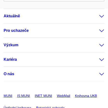
Aktuálně
Pro uchazeče
Výzkum
Kariéra
O nás
MUNI
IS MUNI
INET MUNI
WebMail
Knihovna UKB
Ústřední knihovna
Botanická zahrada