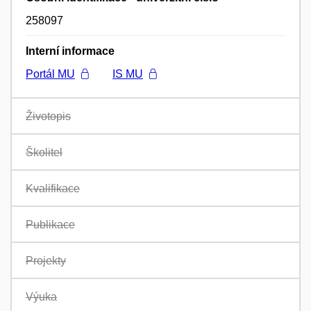
258097
Interní informace
Portál MU
IS MU
Životopis
Školitel
Kvalifikace
Publikace
Projekty
Výuka