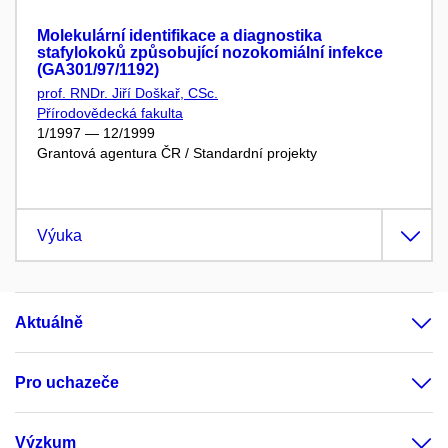
Molekulární identifikace a diagnostika
stafylokoků způsobující nozokomiální infekce
(GA301/97/1192)
prof. RNDr. Jiří Doškař, CSc.
Přírodovědecká fakulta
1/1997 — 12/1999
Grantová agentura ČR / Standardní projekty
Výuka
Aktuálně
Pro uchazeče
Výzkum