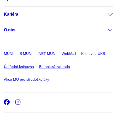
Kariéra
O nás
MUNI
IS MUNI
INET MUNI
WebMail
Knihovna UKB
Ústřední knihovna
Botanická zahrada
Akce MU pro středoškoláky
Facebook
Instagram