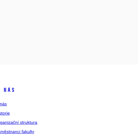
 nás
nás
storie
ganizační struktura
městnanci fakulty