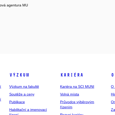
tová agentura MU
Výzkum
Kariéra
O
í
Výzkum na fakultě
Kariéra na SCI MUNI
O 
Soutěže a ceny
Volná místa
Hi
í
Publikace
Průvodce výběrovým
Or
řízením
Habilitační a jmenovací
Za
řízení
Rozvoj kariéry