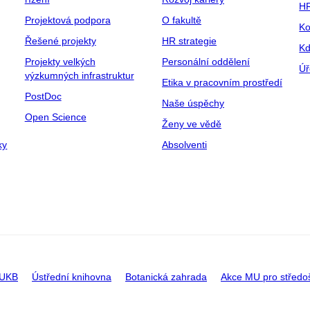
H
Projektová podpora
O fakultě
Ko
Řešené projekty
HR strategie
Kd
Projekty velkých
Personální oddělení
Úř
výzkumných infrastruktur
Etika v pracovním prostředí
PostDoc
Naše úspěchy
Open Science
Ženy ve vědě
ky
Absolventi
 UKB
Ústřední knihovna
Botanická zahrada
Akce MU pro středo