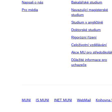
Napsali o nás
Bakalářské studium
Pro média
Navazující magisterské
studium
Studium v angličtině
Doktorské studium
Rigorózní řízení
Celoživotní vzdělávání
Akce MU pro středoškolá
Důležité informace pro
uchazeče
MUNI
IS MUNI
INET MUNI
WebMail
Knihovna