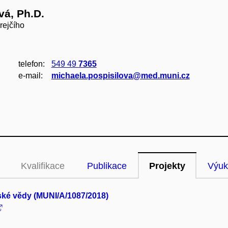
vá, Ph.D.
rejčího
telefon:
549 49
7365
e‑mail:
michaela.pospisilova@med.muni.cz
Kvalifikace
Publikace
Projekty
Výuk
ské vědy (MUNI/A/1087/2018)