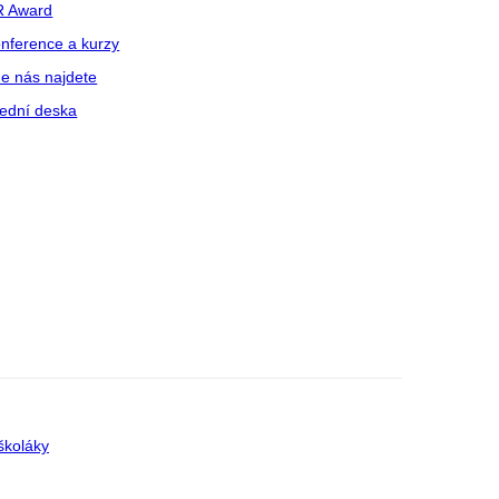
R Award
nference a kurzy
e nás najdete
ední deska
školáky