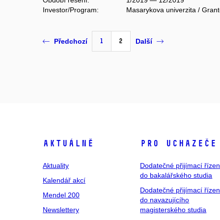
Období řešení:
1/2019 — 12/2019
Investor/Program:
Masarykova univerzita / Gran
1
2
Předchozí
Další
Aktuálně
Pro uchazeče
Aktuality
Dodatečné přijímací řízen
do bakalářského studia
Kalendář akcí
Dodatečné přijímací řízen
Mendel 200
do navazujícího
Newslettery
magisterského studia