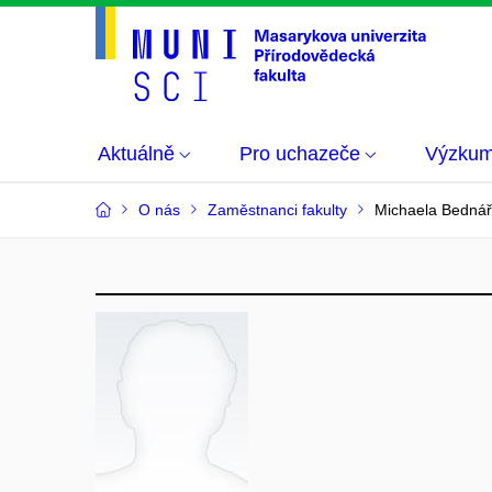
Aktuálně
Pro uchazeče
Výzku
O nás
Zaměstnanci fakulty
Michaela Bednář