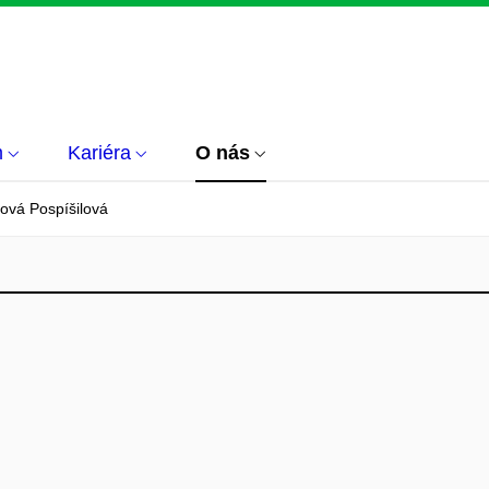
m
Kariéra
O nás
ová Pospíšilová