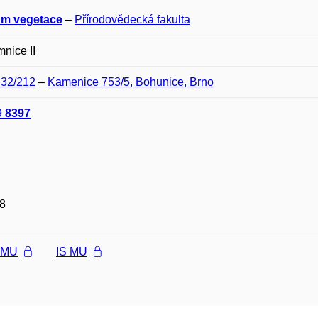
m vegetace
–
Přírodovědecká fakulta
nice II
D32/212
–
Kamenice 753/5, Bohunice, Brno
9
8397
8
l MU
IS MU