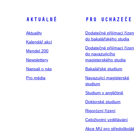
Aktuálně
Pro uchazeče
Aktuality
Dodatečné přijímací řízen
do bakalářského studia
Kalendář akcí
Dodatečné přijímací řízen
Mendel 200
do navazujícího
Newslettery
magisterského studia
Napsali o nás
Bakalářské studium
Pro média
Navazující magisterské
studium
Studium v angličtině
Doktorské studium
Rigorózní řízení
Celoživotní vzdělávání
Akce MU pro středoškolá