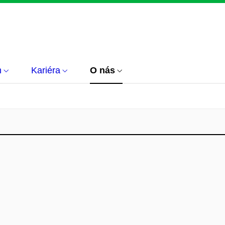
m
Kariéra
O nás