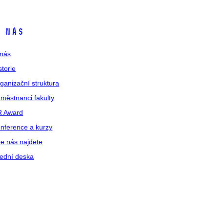
 nás
nás
storie
ganizační struktura
městnanci fakulty
R Award
nference a kurzy
e nás najdete
ední deska