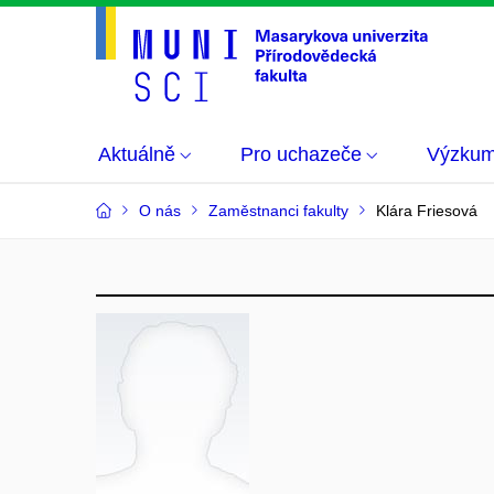
Aktuálně
Pro uchazeče
Výzku
O nás
Zaměstnanci fakulty
Klára Friesová