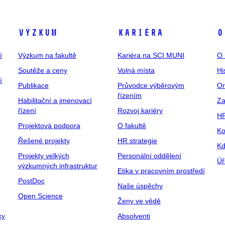
Výzkum
Kariéra
O
í
Výzkum na fakultě
Kariéra na SCI MUNI
O 
Soutěže a ceny
Volná místa
Hi
í
Publikace
Průvodce výběrovým
Or
řízením
Habilitační a jmenovací
Za
řízení
Rozvoj kariéry
H
Projektová podpora
O fakultě
Ko
Řešené projekty
HR strategie
Kd
Projekty velkých
Personální oddělení
Úř
výzkumných infrastruktur
Etika v pracovním prostředí
PostDoc
Naše úspěchy
Open Science
Ženy ve vědě
ky
Absolventi