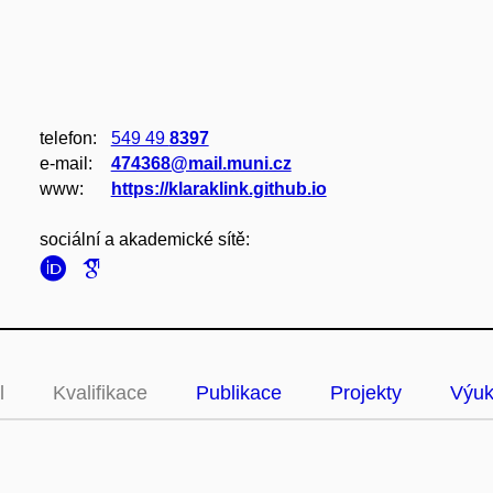
telefon:
549 49
8397
e‑mail:
474368@mail.muni.cz
www:
https://klaraklink.github.io
sociální a akademické sítě:
l
Kvalifikace
Publikace
Projekty
Výu