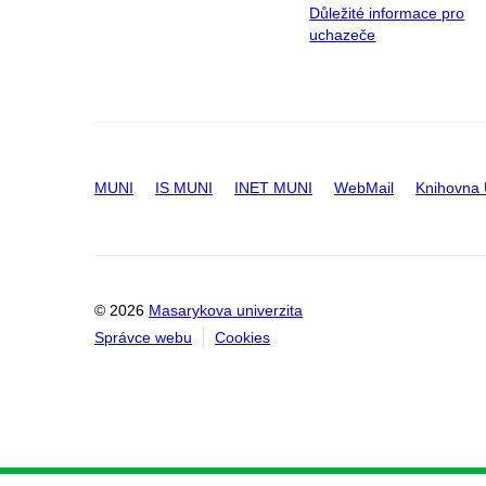
Důležité informace pro
uchazeče
MUNI
IS MUNI
INET MUNI
WebMail
Knihovna
© 2026
Masarykova univerzita
Správce webu
Cookies