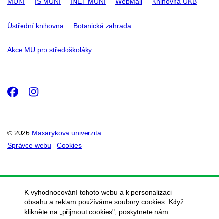
MUNI
IS MUNI
INET MUNI
WebMail
Knihovna UKB
Ústřední knihovna
Botanická zahrada
Akce MU pro středoškoláky
Facebook
Instagram
© 2026
Masarykova univerzita
Správce webu
Cookies
K vyhodnocování tohoto webu a k personalizaci
obsahu a reklam používáme soubory cookies. Když
klikněte na „přijmout cookies", poskytnete nám