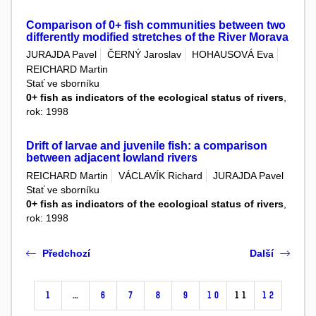
Comparison of 0+ fish communities between two
differently modified stretches of the River Morava
JURAJDA Pavel
ČERNÝ Jaroslav
HOHAUSOVÁ Eva
REICHARD Martin
Stať ve sborníku
0+ fish as indicators of the ecological status of rivers
,
rok: 1998
Drift of larvae and juvenile fish: a comparison
between adjacent lowland rivers
REICHARD Martin
VÁCLAVÍK Richard
JURAJDA Pavel
Stať ve sborníku
0+ fish as indicators of the ecological status of rivers
,
rok: 1998
Předchozí
Další
1
…
6
7
8
9
10
11
12