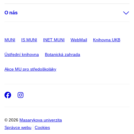
O nás
MUNI
IS MUNI
INET MUNI
WebMail
Knihovna UKB
Ústřední knihovna
Botanická zahrada
Akce MU pro středoškoláky
Facebook
Instagram
© 2026
Masarykova univerzita
Správce webu
Cookies