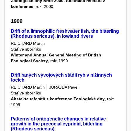
Zoologické dny Brno 2000: Abstrakta referátů z
konference
, rok: 2000
1999
Drift of a limnophilic freshwater fish, the bitterling
(Rhodeus sericeus), in lowland rivers
REICHARD Martin
Stať ve sborníku
Winter and Annual General Meeting of British
Ecological Society
, rok: 1999
Drift raných vývojových stádií ryb v nížinných
tocích
REICHARD Martin
JURAJDA Pavel
Stať ve sborníku
Abstakta referátů z konference Zoologické dny
, rok:
1999
Patterns of ontogenetic changes in relative
growth in the precocial cyprinid, bitterling
(Rhodeus sericeus)