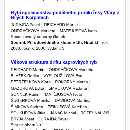
Rybí společenstva podélného profilu řeky Vláry v
Bílých Karpatech
JURAJDA Pavel
REICHARD Martin
ONDRAČKOVÁ Markéta
MATĚJUSOVÁ Iveta
Recenzovaný odborný článek
Sborník Přírodovědného klubu v Uh. Hradišti
, rok:
2000, ročník: 2000, vydání: 5
Věková struktura driftu kaprovitých ryb
REICHARD Martin
ONDRAČKOVÁ Markéta
BLAŽEK Radim
VYSLOUŽILOVÁ Eva
PETRŽELKOVÁ Klára
POKORNÝ Martin
MAZUROVÁ Edita
SMRČKOVÁ Radana
SONNEK Radim
MATĚJUSOVÁ Iveta
ŠUGERKOVÁ Monika
DÁVIDOVÁ Martina
ŠIMKOVÁ Andrea
FEIKUSOVÁ Kateřina
SOUKUPOVÁ Jitka
JANÁČ Michal
ROZEHNAL Jiří
BRYJA Josef
JURAJDA Pavel
Stať ve sborníku