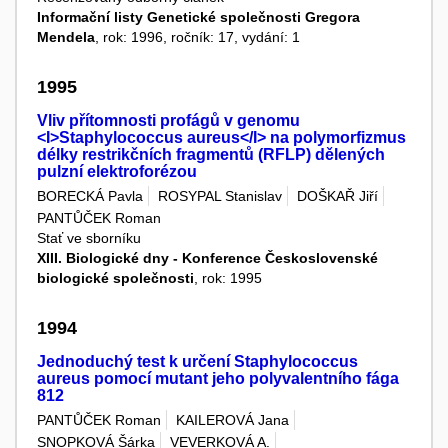
Informační listy Genetické společnosti Gregora
Mendela
, rok: 1996, ročník: 17, vydání: 1
1995
Vliv přítomnosti profágů v genomu
<I>Staphylococcus aureus</I> na polymorfizmus
délky restrikčních fragmentů (RFLP) dělených
pulzní elektroforézou
BORECKÁ Pavla
ROSYPAL Stanislav
DOŠKAŘ Jiří
PANTŮČEK Roman
Stať ve sborníku
XIII. Biologické dny - Konference Československé
biologické společnosti
, rok: 1995
1994
Jednoduchý test k určení Staphylococcus
aureus pomocí mutant jeho polyvalentního fága
812
PANTŮČEK Roman
KAILEROVÁ Jana
SNOPKOVÁ Šárka
VEVERKOVÁ A.