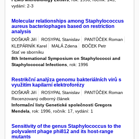
vydání: 2-3
Molecular relationships among Staphylococcus
aureus bacteriophages based on restriction
analysis
DOŠKAŘ Jiří
ROSYPAL Stanislav
PANTŮČEK Roman
KLEPÁRNÍK Karel
MALÁ Zdena
BOČEK Petr
Stať ve sborníku
8th International Symposium on Staphylococci and
Staphylococcal Infections
, rok: 1996
Restrikční analýza genomu bakteriálních virů s
využitím kapilarní elektroforézy
DOŠKAŘ Jiří
ROSYPAL Stanislav
PANTŮČEK Roman
Recenzovaný odborný článek
Informační listy Genetické společnosti Gregora
Mendela
, rok: 1996, ročník: 17, vydání: 1
Sensitivity of the genus Staphylococcus to the
polyvalent phage phi812 and its host-range
mutants