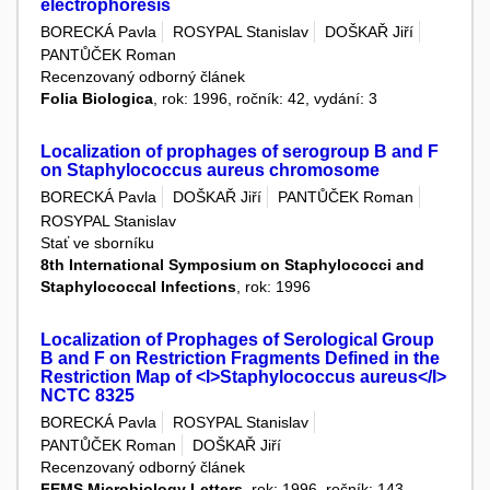
electrophoresis
BORECKÁ Pavla
ROSYPAL Stanislav
DOŠKAŘ Jiří
PANTŮČEK Roman
Recenzovaný odborný článek
Folia Biologica
, rok: 1996, ročník: 42, vydání: 3
Localization of prophages of serogroup B and F
on Staphylococcus aureus chromosome
BORECKÁ Pavla
DOŠKAŘ Jiří
PANTŮČEK Roman
ROSYPAL Stanislav
Stať ve sborníku
8th International Symposium on Staphylococci and
Staphylococcal Infections
, rok: 1996
Localization of Prophages of Serological Group
B and F on Restriction Fragments Defined in the
Restriction Map of <I>Staphylococcus aureus</I>
NCTC 8325
BORECKÁ Pavla
ROSYPAL Stanislav
PANTŮČEK Roman
DOŠKAŘ Jiří
Recenzovaný odborný článek
FEMS Microbiology Letters
, rok: 1996, ročník: 143,