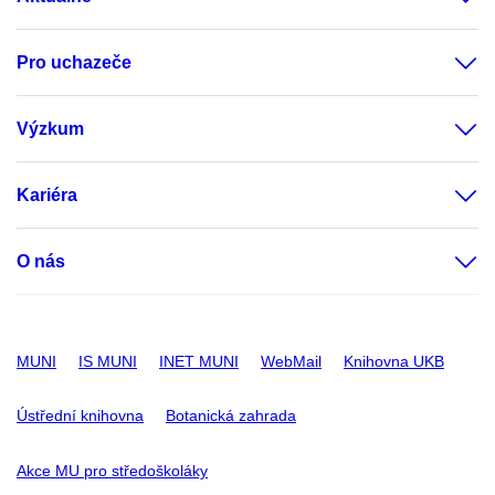
Pro uchazeče
Výzkum
Kariéra
O nás
MUNI
IS MUNI
INET MUNI
WebMail
Knihovna UKB
Ústřední knihovna
Botanická zahrada
Akce MU pro středoškoláky