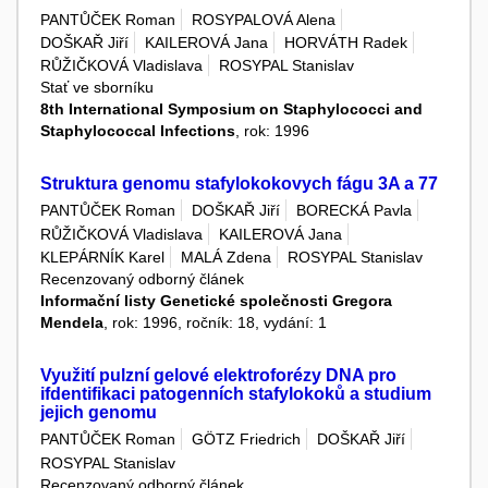
PANTŮČEK Roman
ROSYPALOVÁ Alena
DOŠKAŘ Jiří
KAILEROVÁ Jana
HORVÁTH Radek
RŮŽIČKOVÁ Vladislava
ROSYPAL Stanislav
Stať ve sborníku
8th International Symposium on Staphylococci and
Staphylococcal Infections
, rok: 1996
Struktura genomu stafylokokovych fágu 3A a 77
PANTŮČEK Roman
DOŠKAŘ Jiří
BORECKÁ Pavla
RŮŽIČKOVÁ Vladislava
KAILEROVÁ Jana
KLEPÁRNÍK Karel
MALÁ Zdena
ROSYPAL Stanislav
Recenzovaný odborný článek
Informační listy Genetické společnosti Gregora
Mendela
, rok: 1996, ročník: 18, vydání: 1
Využití pulzní gelové elektroforézy DNA pro
ifdentifikaci patogenních stafylokoků a studium
jejich genomu
PANTŮČEK Roman
GÖTZ Friedrich
DOŠKAŘ Jiří
ROSYPAL Stanislav
Recenzovaný odborný článek