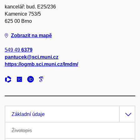
kancelář: bud. E25/236
Kamenice 753/5
625 00 Brno
Zobrazit na mapě
549 49
6379
pantucek@sci.muni.cz
https://ogmb.sci.muni.cz/lmdm/
Základní údaje
Životopis