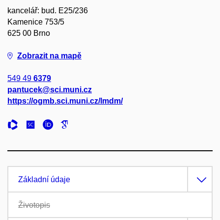
kancelář: bud. E25/236
Kamenice 753/5
625 00 Brno
Zobrazit na mapě
549 49
6379
pantucek@sci.muni.cz
https://ogmb.sci.muni.cz/lmdm/
Základní údaje
Životopis