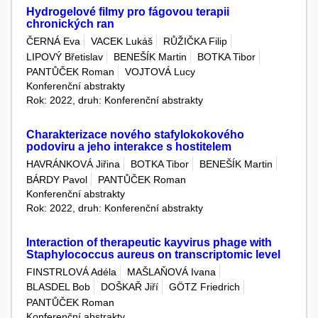
Hydrogelové filmy pro fágovou terapii
chronických ran
ČERNÁ Eva
VACEK Lukáš
RŮŽIČKA Filip
LIPOVÝ Břetislav
BENEŠÍK Martin
BOTKA Tibor
PANTŮČEK Roman
VOJTOVÁ Lucy
Konferenční abstrakty
Rok: 2022, druh: Konferenční abstrakty
Charakterizace nového stafylokokového
podoviru a jeho interakce s hostitelem
HAVRÁNKOVÁ Jiřina
BOTKA Tibor
BENEŠÍK Martin
BÁRDY Pavol
PANTŮČEK Roman
Konferenční abstrakty
Rok: 2022, druh: Konferenční abstrakty
Interaction of therapeutic kayvirus phage with
Staphylococcus aureus on transcriptomic level
FINSTRLOVÁ Adéla
MAŠLAŇOVÁ Ivana
BLASDEL Bob
DOŠKAŘ Jiří
GÖTZ Friedrich
PANTŮČEK Roman
Konferenční abstrakty