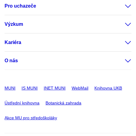
Pro uchazeče
Výzkum
Kariéra
O nás
MUNI
IS MUNI
INET MUNI
WebMail
Knihovna UKB
Ústřední knihovna
Botanická zahrada
Akce MU pro středoškoláky