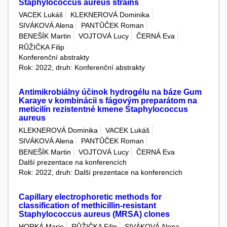
Staphylococcus aureus strains
VACEK Lukáš
KLEKNEROVÁ Dominika
SIVÁKOVÁ Alena
PANTŮČEK Roman
BENEŠÍK Martin
VOJTOVÁ Lucy
ČERNÁ Eva
RŮŽIČKA Filip
Konferenční abstrakty
Rok: 2022, druh: Konferenční abstrakty
Antimikrobiálny účinok hydrogélu na báze Gum
Karaye v kombinácii s fágovým preparátom na
meticilín rezistentné kmene Staphylococcus
aureus
KLEKNEROVÁ Dominika
VACEK Lukáš
SIVÁKOVÁ Alena
PANTŮČEK Roman
BENEŠÍK Martin
VOJTOVÁ Lucy
ČERNÁ Eva
Další prezentace na konferencích
Rok: 2022, druh: Další prezentace na konferencích
Capillary electrophoretic methods for
classification of methicillin-resistant
Staphylococcus aureus (MRSA) clones
HORKÁ Marie
RŮŽIČKA Filip
SIVÁKOVÁ Alena