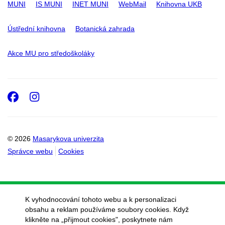
MUNI
IS MUNI
INET MUNI
WebMail
Knihovna UKB
Ústřední knihovna
Botanická zahrada
Akce MU pro středoškoláky
Facebook
Instagram
© 2026
Masarykova univerzita
Správce webu
Cookies
K vyhodnocování tohoto webu a k personalizaci
obsahu a reklam používáme soubory cookies. Když
klikněte na „přijmout cookies", poskytnete nám