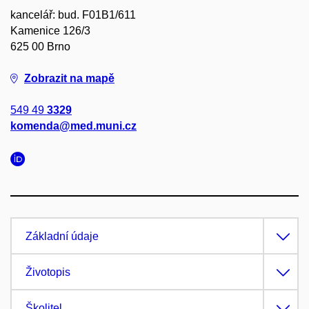
kancelář: bud. F01B1/611
Kamenice 126/3
625 00 Brno
Zobrazit na mapě
549 49
3329
komenda@med.muni.cz
Základní údaje
Životopis
Školitel