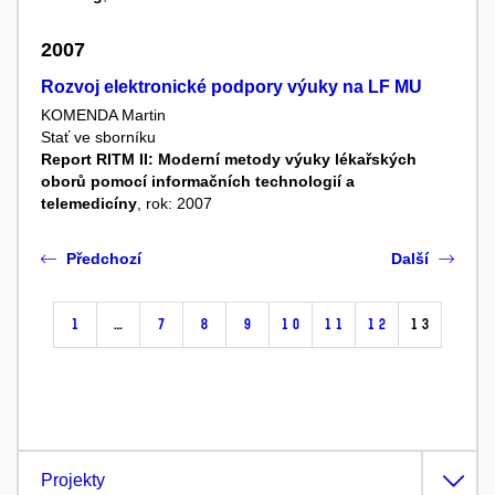
2007
Rozvoj elektronické podpory výuky na LF MU
KOMENDA Martin
Stať ve sborníku
Report RITM II: Moderní metody výuky lékařských
oborů pomocí informačních technologií a
telemedicíny
, rok: 2007
Předchozí
Další
1
…
7
8
9
10
11
12
13
Projekty