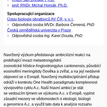
prof. RNDr. Michal Horsák, Ph.D.
Spolupracující organizace
Ústav biologie obratlovců AV ČR, v. v. i.
Odpovědná osoba MVDr. Barbora Červená, PhD
Česká zemědělská univerzita v Praze
Odpovědná osoba Ing. Karel Douda, PhD
Navržený výzkum představuje ambiciózní reakci na
probíhající invazi metastrongylidní
zoonotické hlístice Angiostrongylus cantonensis, působící
eosinofilní meningitidy člověka a zvířat, a na její nedávné
objevení se v Evropě. Navržený multidisciplinární přístup
odráží v kontextu One Health paradigmatu komplexnost
vývojového cyklu A.c. Naší hlavní ambicí je stát
se vedoucím týmem ve výzkumu A.c. v Evropě, vyplnit
zásadní mezery ve vědomostech o ekologii, biologii
a genomice A.c. a využít tato data k analýze rozsahu