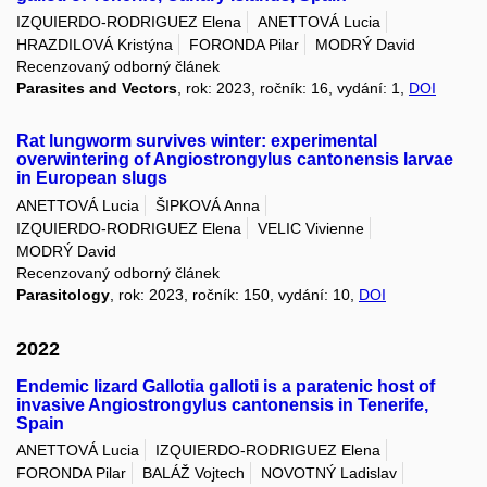
IZQUIERDO-RODRIGUEZ Elena
ANETTOVÁ Lucia
HRAZDILOVÁ Kristýna
FORONDA Pilar
MODRÝ David
Recenzovaný odborný článek
Parasites and Vectors
, rok: 2023, ročník: 16, vydání: 1,
DOI
Rat lungworm survives winter: experimental
overwintering of Angiostrongylus cantonensis larvae
in European slugs
ANETTOVÁ Lucia
ŠIPKOVÁ Anna
IZQUIERDO-RODRIGUEZ Elena
VELIC Vivienne
MODRÝ David
Recenzovaný odborný článek
Parasitology
, rok: 2023, ročník: 150, vydání: 10,
DOI
2022
Endemic lizard Gallotia galloti is a paratenic host of
invasive Angiostrongylus cantonensis in Tenerife,
Spain
ANETTOVÁ Lucia
IZQUIERDO-RODRIGUEZ Elena
FORONDA Pilar
BALÁŽ Vojtech
NOVOTNÝ Ladislav