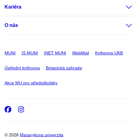
Kariéra
O nás
MUNI
IS MUNI
INET MUNI
WebMail
Knihovna UKB
Ústřední knihovna
Botanická zahrada
Akce MU pro středoškoláky
Facebook
Instagram
© 2026
Masarykova univerzita