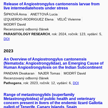
Release of Angiostrongylus cantonensis larvae from
live intermediatehosts under stress
ŠIPKOVÁ Anna
ANETTOVÁ Lucia
IZQUIERDO-RODRIGUEZ Elena
VELIČ Vivienne
MODRÝ David
Recenzovaný odborný článek
PARASITOLOGY RESEARCH
, rok: 2024, ročník: 123, vydání: 5,
DOI
2023
An Overview of Angiostrongylus cantonensis
(Nematoda: Angiostrongylidae), an Emerging Cause of
Human Angiostrongylosis on the Indian Subcontinent
PANDIAN Divakaran
NAJER Tomas
MODRÝ David
Recenzovaný odborný článek
Pathogens
, rok: 2023, ročník: 12, vydání: 6,
DOI
Range of metastrongylids (superfamily
Metastrongyloidea) of public health and veterinary
concern present in livers of the endemic lizard Gallotia
galloti of Tenerife, Canary Islands, Spain