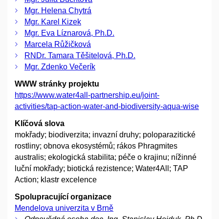
Mgr. Helena Chytrá
Mgr. Karel Kizek
Mgr. Eva Líznarová, Ph.D.
Marcela Růžičková
RNDr. Tamara Těšitelová, Ph.D.
Mgr. Zdenko Večerík
WWW stránky projektu
https://www.water4all-partnership.eu/joint-
activities/tap-action-water-and-biodiversity-aqua-wise
Klíčová slova
mokřady; biodiverzita; invazní druhy; poloparazitické
rostliny; obnova ekosystémů; rákos Phragmites
australis; ekologická stabilita; péče o krajinu; nížinné
luční mokřady; biotická rezistence; Water4All; TAP
Action; klastr excelence
Spolupracující organizace
Mendelova univerzita v Brně