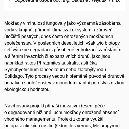
Odpovědná osoba doc. Ing. Stanislav Hejduk, Ph.D.
Mokřady v minulosti fungovaly jako významná zásobárna
vody v krajině, přírodní klimatizační systém a zároveň
útočiště pestrých, dnes často ohrožených mokřadních
společenstev. V posledních desetiletích však tyto biotopy
čelí výrazné degradaci způsobené eutrofizací, zarůstáním
a šířením invazních či expanzivních druhů, jako jsou
například rákos Phragmites australis, astřička
Symphyotrichum lanceolatum nebo zlatobýly rodu
Solidago. Tyto procesy vedou k přeměně původně druhově
bohatých společenstev v monodominantní porosty s nízkou
ekologickou hodnotou.
Navrhovaný projekt přináší inovativní řešení péče
o degradované nížinné luční mokřady ohrožené absencí
vhodného managementu. Projekt zkoumá využití
poloparazitických rostlin (Odontites vernus, Melampyrum