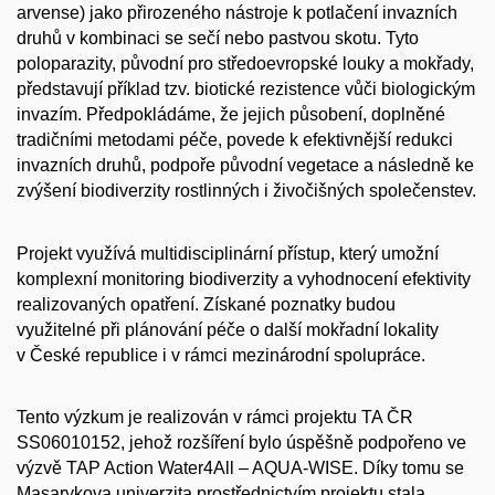
arvense) jako přirozeného nástroje k potlačení invazních
druhů v kombinaci se sečí nebo pastvou skotu. Tyto
poloparazity, původní pro středoevropské louky a mokřady,
představují příklad tzv. biotické rezistence vůči biologickým
invazím. Předpokládáme, že jejich působení, doplněné
tradičními metodami péče, povede k efektivnější redukci
invazních druhů, podpoře původní vegetace a následně ke
zvýšení biodiverzity rostlinných i živočišných společenstev.
Projekt využívá multidisciplinární přístup, který umožní
komplexní monitoring biodiverzity a vyhodnocení efektivity
realizovaných opatření. Získané poznatky budou
využitelné při plánování péče o další mokřadní lokality
v České republice i v rámci mezinárodní spolupráce.
Tento výzkum je realizován v rámci projektu TA ČR
SS06010152, jehož rozšíření bylo úspěšně podpořeno ve
výzvě TAP Action Water4All – AQUA-WISE. Díky tomu se
Masarykova univerzita prostřednictvím projektu stala