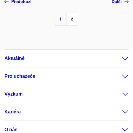
Předchozí
Další
1
2
Aktuálně
Pro uchazeče
Výzkum
Kariéra
O nás