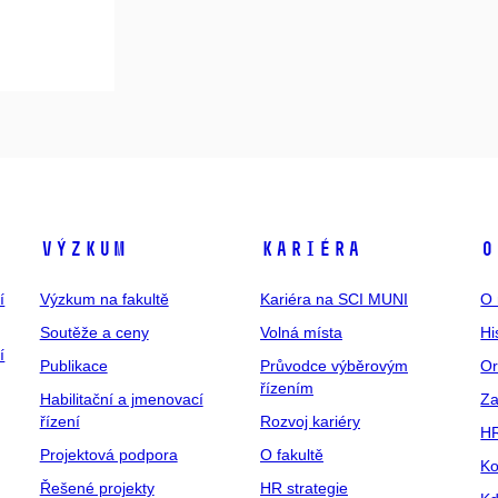
Výzkum
Kariéra
O
í
Výzkum na fakultě
Kariéra na SCI MUNI
O 
Soutěže a ceny
Volná místa
Hi
í
Publikace
Průvodce výběrovým
Or
řízením
Habilitační a jmenovací
Za
řízení
Rozvoj kariéry
H
Projektová podpora
O fakultě
Ko
Řešené projekty
HR strategie