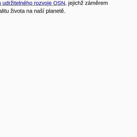
m udržitelného rozvoje OSN
, jejichž záměrem
litu života na naší planetě.