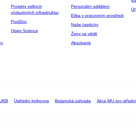
Kd
Projekty velkých
Personální oddělení
Úř
výzkumných infrastruktur
Etika v pracovním prostředí
PostDoc
Naše úspěchy
Open Science
Ženy ve vědě
ky
Absolventi
 UKB
Ústřední knihovna
Botanická zahrada
Akce MU pro středo