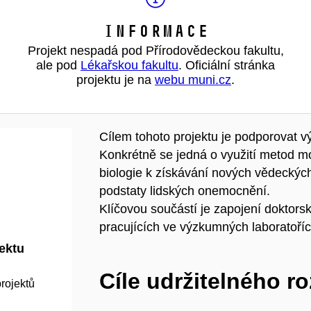
Informace
Projekt nespadá pod Přírodovědeckou fakultu,
ale pod
Lékařskou fakultu
. Oficiální stránka
projektu je na
webu muni.cz
.
Cílem tohoto projektu je podporovat v
Konkrétně se jedná o využití metod mo
biologie k získávání nových vědeckýc
podstaty lidských onemocnění.
Klíčovou součástí je zapojení doktor
pracujících ve výzkumných laboratoříc
jektu
Cíle udržitelného r
rojektů