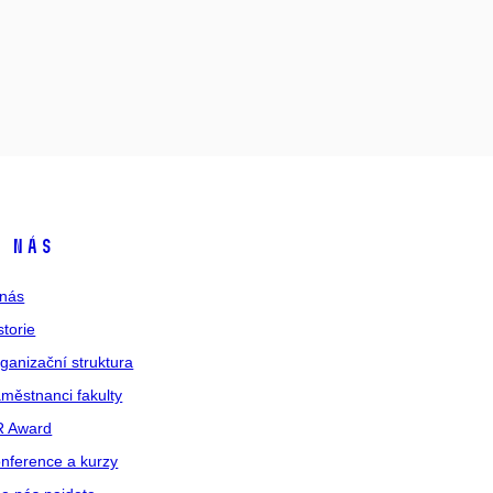
 nás
nás
storie
ganizační struktura
městnanci fakulty
R Award
nference a kurzy