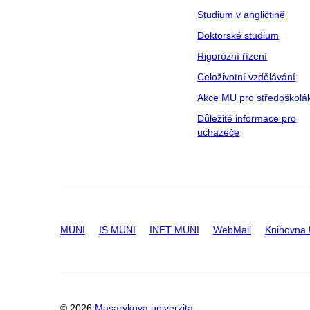
Studium v angličtině
Doktorské studium
Rigorózní řízení
Celoživotní vzdělávání
Akce MU pro středoškolá
Důležité informace pro
uchazeče
MUNI
IS MUNI
INET MUNI
WebMail
Knihovna
© 2026
Masarykova univerzita