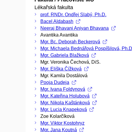
Lékařská fakulta
prof. RNDr. Ondřej Slabý, Ph.D.
Bacel Aldabash
Neeraj Bhavani Aniyan Bhavana
Avantika Avantika
Mgr. Bc. Deborah Beckerová
Mgr. Michaela Bednářová Pospíšilová, Ph.D
Mgr. Gabriela Blažková
Mgr. Veronika Čechová, DiS.
Mgr. Eliška Čížková
Mgr. Kamila Dostálová
Pooja Dudeja
Mgr. Ivana Foldynová
Mgr. Kateřina Holubová
Mgr. Nikola Kaštánková
Mgr. Lucia Knapeková
Zoe Kolarčíková
Mgr. Viktor Kostohryz
Mgr. Jana Koutná