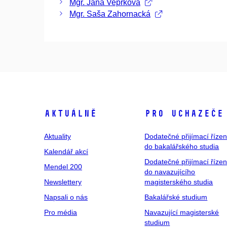
Mgr. Jana Vepřková
Mgr. Saša Zahornacká
Aktuálně
Pro uchazeče
Aktuality
Dodatečné přijímací řízen
do bakalářského studia
Kalendář akcí
Dodatečné přijímací řízen
Mendel 200
do navazujícího
Newslettery
magisterského studia
Napsali o nás
Bakalářské studium
Pro média
Navazující magisterské
studium