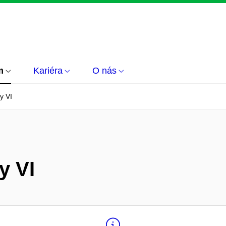
m
Kariéra
O nás
y VI
y VI