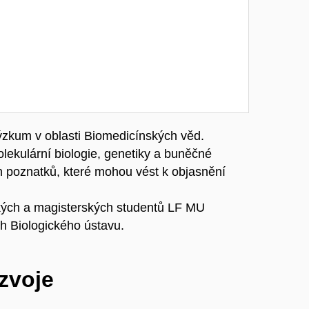
ýzkum v oblasti Biomedicínských věd.
lekulární biologie, genetiky a buněčné
h poznatků, které mohou vést k objasnění
ských a magisterských studentů LF MU
h Biologického ústavu.
ozvoje