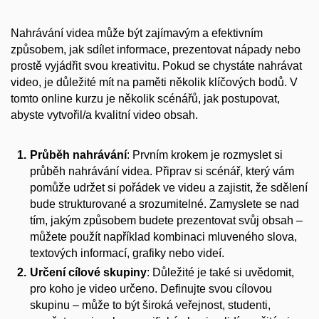
Nahrávání videa může být zajímavým a efektivním
způsobem, jak sdílet informace, prezentovat nápady nebo
prostě vyjádřit svou kreativitu. Pokud se chystáte nahrávat
video, je důležité mít na paměti několik klíčových bodů. V
tomto online kurzu je několik scénářů, jak postupovat,
abyste vytvořil/a kvalitní video obsah.
Průběh nahrávání
: Prvním krokem je rozmyslet si
průběh nahrávání videa. Připrav si scénář, který vám
pomůže udržet si pořádek ve videu a zajistit, že sdělení
bude strukturované a srozumitelné. Zamyslete se nad
tím, jakým způsobem budete prezentovat svůj obsah –
můžete použít například kombinaci mluveného slova,
textových informací, grafiky nebo videí.
Určení cílové skupiny
: Důležité je také si uvědomit,
pro koho je video určeno. Definujte svou cílovou
skupinu – může to být široká veřejnost, studenti,