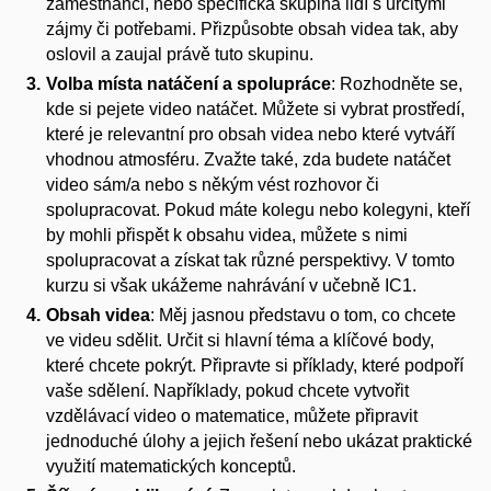
zaměstnanci, nebo specifická skupina lidí s určitými
zájmy či potřebami. Přizpůsobte obsah videa tak, aby
oslovil a zaujal právě tuto skupinu.
Volba místa natáčení a spolupráce
: Rozhodněte se,
kde si pejete video natáčet. Můžete si vybrat prostředí,
které je relevantní pro obsah videa nebo které vytváří
vhodnou atmosféru. Zvažte také, zda budete natáčet
video sám/a nebo s někým vést rozhovor či
spolupracovat. Pokud máte kolegu nebo kolegyni, kteří
by mohli přispět k obsahu videa, můžete s nimi
spolupracovat a získat tak různé perspektivy. V tomto
kurzu si však ukážeme nahrávání v učebně IC1.
Obsah videa
: Měj jasnou představu o tom, co chcete
ve videu sdělit. Určit si hlavní téma a klíčové body,
které chcete pokrýt. Připravte si příklady, které podpoří
vaše sdělení. Napříklady, pokud chcete vytvořit
vzdělávací video o matematice, můžete připravit
jednoduché úlohy a jejich řešení nebo ukázat praktické
využití matematických konceptů.