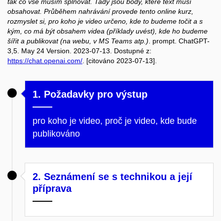
tak co vše musím splňovat. Tady jsou body, které text musí
obsahovat. Průběhem nahrávání provede tento online kurz,
rozmyslet si, pro koho je video určeno, kde to budeme točit a s
kým, co má být obsahem videa (příklady uvést), kde ho budeme
šířit a publikovat (na webu, v MS Teams atp.)
. prompt. ChatGPT-
3,5. May 24 Version. 2023-07-13. Dostupné z:
https://chat.openai.com/
. [citováno 2023-07-13].
1. Požadavky pro výstup
pro koho je video, proč je video, kde bude
publikováno
2. Seznámení se s technikou a její
příprava