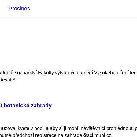
Prosinec
tudentů sochařství Fakulty výtvarných umění Vysokého učení tech
odeváté!
ků botanické zahrady
 Cruzova, kvete v noci, a aby si ji mohli návštěvníci prohlédnou
 nutná předchozí registrace na zahrada@sci.muni.cz.