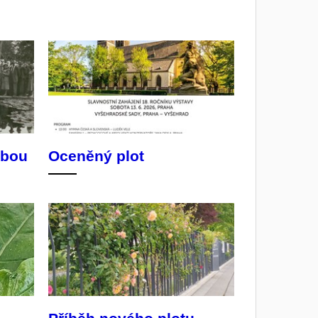
ábou
Oceněný plot