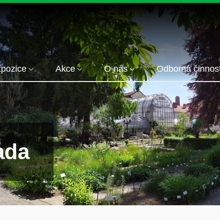
pozice
Akce
O nás
Odborná činnos
ada