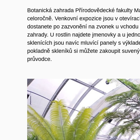
Botanická zahrada Přírodovědecké fakulty Ma
celoročně. Venkovní expozice jsou v otevírac
dostanete po zazvonění na zvonek u vchodu p
zahrady. U rostlin najdete jmenovky a u jedno
sklenících jsou navíc mluvící panely s výkl
pokladně skleníků si můžete zakoupit suvenýr
průvodce.