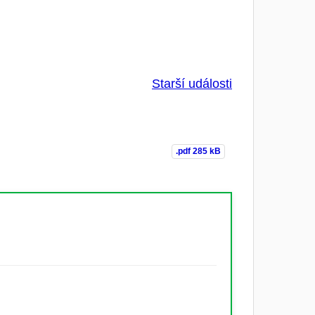
Starší události
.pdf
285 kB