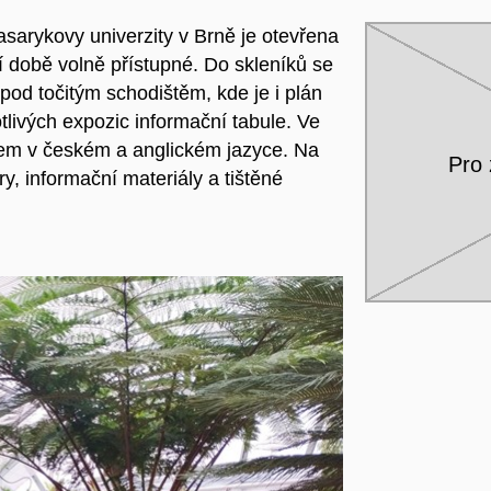
sarykovy univerzity v Brně je otevřena
í době volně přístupné. Do skleníků se
od točitým schodištěm, kde je i plán
tlivých expozic informační tabule. Ve
adem v českém a anglickém jazyce. Na
Pro 
y, informační materiály a tištěné