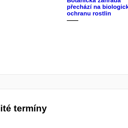
Botanická zahrada
přechází na biologic
ochranu rostlin
ité termíny