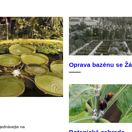
Oprava bazénu se Ž
bjednávejte na