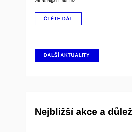
zahrada@sci.muni.cz.
ČTĚTE DÁL
DALŠÍ AKTUALITY
Nejbližší akce a důlež