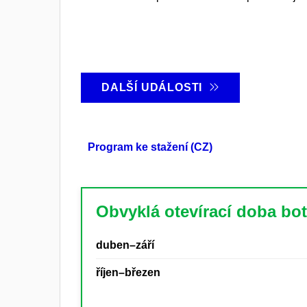
DALŠÍ UDÁLOSTI
Program ke stažení (CZ)
Obvyklá otevírací doba bo
duben–září
říjen–březen