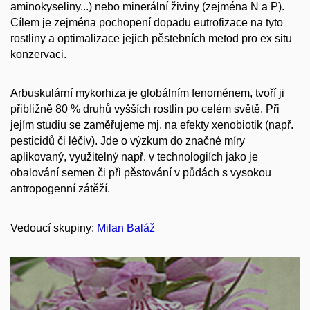
aminokyseliny...) nebo minerální živiny (zejména N a P).
Cílem je zejména pochopení dopadu eutrofizace na tyto
rostliny a optimalizace jejich pěstebních metod pro ex situ
konzervaci.
Arbuskulární mykorhiza je globálním fenoménem, tvoří ji
přibližně 80 % druhů vyšších rostlin po celém světě. Při
jejím studiu se zaměřujeme mj. na efekty xenobiotik (např.
pesticidů či léčiv). Jde o výzkum do značné míry
aplikovaný, využitelný např. v technologiích jako je
obalování semen či při pěstování v půdách s vysokou
antropogenní zátěží.
Vedoucí skupiny:
Milan Baláž