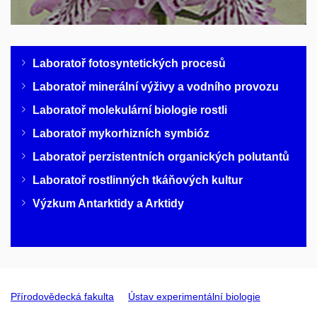
Laboratoř fotosyntetických procesů
Laboratoř minerální výživy a vodního provozu
Laboratoř molekulární biologie rostli
Laboratoř mykorhizních symbióz
Laboratoř perzistentních organických polutantů
Laboratoř rostlinných tkáňových kultur
Výzkum Antarktidy a Arktidy
Přírodovědecká fakulta
Ústav experimentální biologie