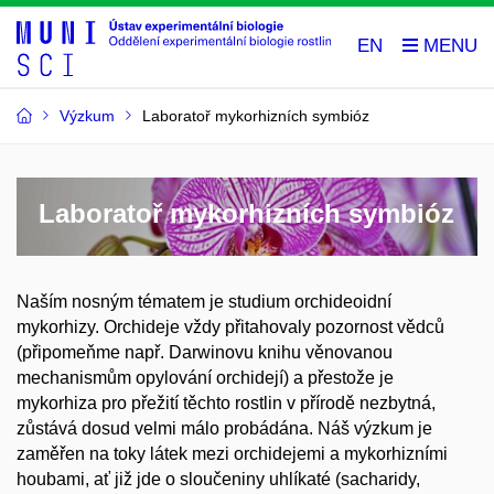
EN
Výzkum
Laboratoř mykorhizních symbióz
Laboratoř mykorhizních symbióz
Naším nosným tématem je studium orchideoidní
mykorhizy. Orchideje vždy přitahovaly pozornost vědců
(připomeňme např. Darwinovu knihu věnovanou
mechanismům opylování orchidejí) a přestože je
mykorhiza pro přežití těchto rostlin v přírodě nezbytná,
zůstává dosud velmi málo probádána. Náš výzkum je
zaměřen na toky látek mezi orchidejemi a mykorhizními
houbami, ať již jde o sloučeniny uhlíkaté (sacharidy,