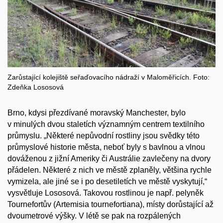
Zarůstající kolejiště seřaďovacího nádraží v Maloměřicích. Foto:
Zdeňka Lososová
Brno, kdysi přezdívané moravský Manchester, bylo
v minulých dvou staletích významným centrem textilního
průmyslu. „Některé nepůvodní rostliny jsou svědky této
průmyslové historie města, neboť byly s bavlnou a vlnou
dováženou z jižní Ameriky či Austrálie zavlečeny na dvory
přádelen. Některé z nich ve městě zplaněly, většina rychle
vymizela, ale jiné se i po desetiletích ve městě vyskytují,“
vysvětluje Lososová. Takovou rostlinou je např. pelyněk
Tournefortův (Artemisia tournefortiana), místy dorůstající až
dvoumetrové výšky. V létě se pak na rozpálených