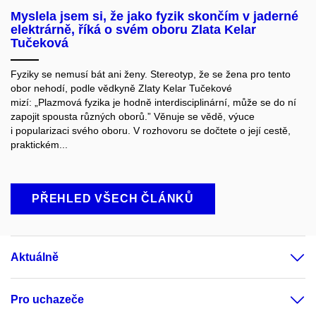
Myslela jsem si, že jako fyzik skončím v jaderné
elektrárně, říká o svém oboru Zlata Kelar
Tučeková
Fyziky se nemusí bát ani ženy. Stereotyp, že se žena pro tento
obor nehodí, podle vědkyně Zlaty Kelar Tučekové
mizí: „Plazmová fyzika je hodně interdisciplinární, může se do ní
zapojit spousta různých oborů.” Věnuje se vědě, výuce
i popularizaci svého oboru. V rozhovoru se dočtete o její cestě,
praktickém...
PŘEHLED VŠECH ČLÁNKŮ
Aktuálně
Pro uchazeče