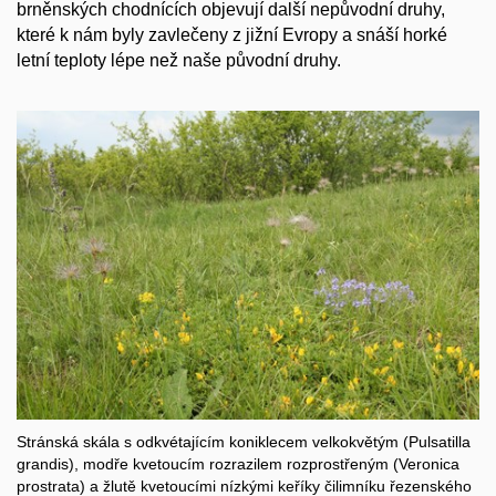
brněnských chodnících objevují další nepůvodní druhy,
které k nám byly zavlečeny z jižní Evropy a snáší horké
letní teploty lépe než naše původní druhy.
Stránská skála s odkvétajícím koniklecem velkokvětým (Pulsatilla
grandis), modře kvetoucím rozrazilem rozprostřeným (Veronica
prostrata) a žlutě kvetoucími nízkými keříky čilimníku řezenského