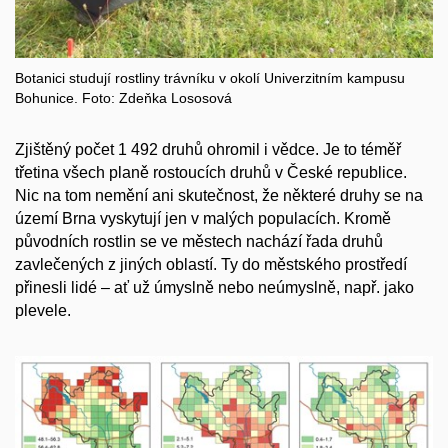
Botanici studují rostliny trávníku v okolí Univerzitním kampusu
Bohunice. Foto: Zdeňka Lososová
Zjištěný počet 1 492 druhů ohromil i vědce. Je to téměř
třetina všech planě rostoucích druhů v České republice.
Nic na tom nemění ani skutečnost, že některé druhy se na
území Brna vyskytují jen v malých populacích. Kromě
původních rostlin se ve městech nachází řada druhů
zavlečených z jiných oblastí. Ty do městského prostředí
přinesli lidé – ať už úmyslně nebo neúmyslně, např. jako
plevele.