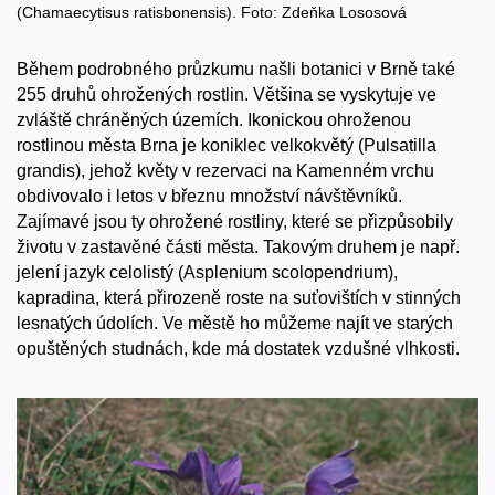
(Chamaecytisus ratisbonensis). Foto: Zdeňka Lososová
Během podrobného průzkumu našli botanici v Brně také
255 druhů ohrožených rostlin. Většina se vyskytuje ve
zvláště chráněných územích. Ikonickou ohroženou
rostlinou města Brna je koniklec velkokvětý (Pulsatilla
grandis), jehož květy v rezervaci na Kamenném vrchu
obdivovalo i letos v březnu množství návštěvníků.
Zajímavé jsou ty ohrožené rostliny, které se přizpůsobily
životu v zastavěné části města. Takovým druhem je např.
jelení jazyk celolistý (Asplenium scolopendrium),
kapradina, která přirozeně roste na suťovištích v stinných
lesnatých údolích. Ve městě ho můžeme najít ve starých
opuštěných studnách, kde má dostatek vzdušné vlhkosti.