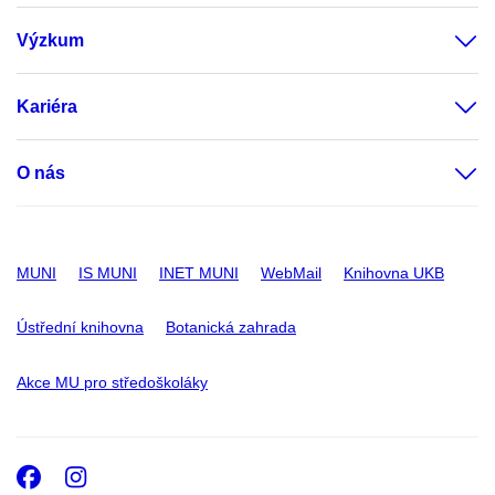
Výzkum
Kariéra
O nás
MUNI
IS MUNI
INET MUNI
WebMail
Knihovna UKB
Ústřední knihovna
Botanická zahrada
Akce MU pro středoškoláky
Facebook
Instagram