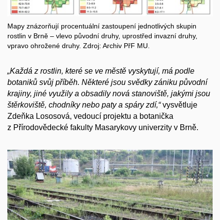
Mapy znázorňují procentuální zastoupení jednotlivých skupin
rostlin v Brně – vlevo původní druhy, uprostřed invazní druhy,
vpravo ohrožené druhy. Zdroj: Archiv PřF MU.
„Každá z rostlin, které se ve městě vyskytují, má podle
botaniků svůj příběh. Některé jsou svědky zániku původní
krajiny, jiné využily a obsadily nová stanoviště, jakými jsou
štěrkoviště, chodníky nebo paty a spáry zdí,“
vysvětluje
Zdeňka Lososová, vedoucí projektu a botanička
z Přírodovědecké fakulty Masarykovy univerzity v Brně.