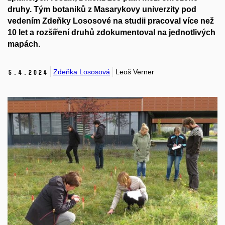
druhy. Tým botaniků z Masarykovy univerzity pod
vedením Zdeňky Lososové na studii pracoval více než
10 let a rozšíření druhů zdokumentoval na jednotlivých
mapách.
Zdeňka Lososová
Leoš Verner
5.
4.
2024