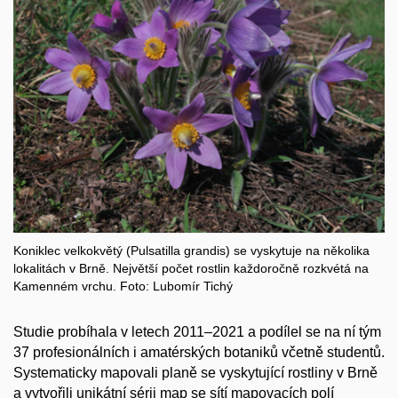
Koniklec velkokvětý (Pulsatilla grandis) se vyskytuje na několika
lokalitách v Brně. Největší počet rostlin každoročně rozkvétá na
Kamenném vrchu. Foto: Lubomír Tichý
Studie probíhala v letech 2011–2021 a podílel se na ní tým
37 profesionálních i amatérských botaniků včetně studentů.
Systematicky mapovali planě se vyskytující rostliny v Brně
a vytvořili unikátní sérii map se sítí mapovacích polí