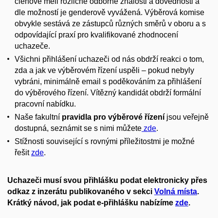
členové měli rozličné odborné znalosti a dovednosti a
dle možností je genderově vyvážená. Výběrová komise
obvykle sestává ze zástupců různých směrů v oboru a s
odpovídající praxí pro kvalifikované zhodnocení
uchazeče.
Všichni přihlášení uchazeči od nás obdrží reakci o tom,
zda a jak ve výběrovém řízení uspěli – pokud nebyly
vybráni, minimálně email s poděkováním za přihlášení
do výběrového řízení. Vítězný kandidát obdrží formální
pracovní nabídku.
Naše fakultní
pravidla pro výběrové řízení
jsou veřejně
dostupná, seznámit se s nimi můžete
zde
.
Stížnosti související s rovnými příležitostmi je možné
řešit
zde
.
Uchazeči musí svou přihlášku podat elektronicky přes
odkaz z inzerátu publikovaného v sekci
Volná místa
.
Krátký návod, jak podat e-přihlášku nabízíme
zde
.