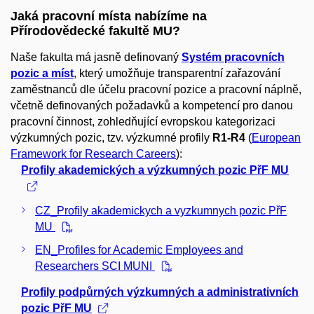
Jaká pracovní místa nabízíme na
Přírodovědecké fakultě MU?
Naše fakulta má jasně definovaný
Systém pracovních
pozic a míst
, který umožňuje transparentní zařazování
zaměstnanců dle účelu pracovní pozice a pracovní náplně,
včetně definovaných požadavků a kompetencí pro danou
pracovní činnost, zohledňující evropskou kategorizaci
výzkumných pozic, tzv. výzkumné profily
R1-R4
(
European
Framework for Research Careers
):
Profily akademických a výzkumných pozic PřF MU
CZ_Profily akademickych a vyzkumnych pozic PřF
MU
EN_Profiles for Academic Employees and
Researchers SCI MUNI
Profily podpůrných výzkumných a administrativních
pozic PřF MU