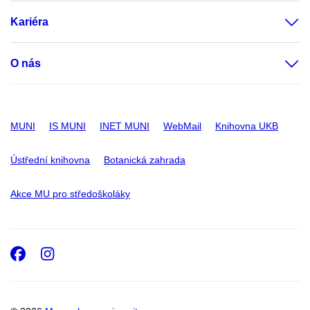
Kariéra
O nás
MUNI
IS MUNI
INET MUNI
WebMail
Knihovna UKB
Ústřední knihovna
Botanická zahrada
Akce MU pro středoškoláky
Facebook
Instagram