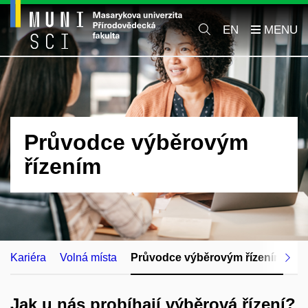
EN
Průvodce výběrovým
řízením
Kariéra
Volná místa
Průvodce výběrovým řízením
Ro
Jak u nás probíhají výběrová řízení?