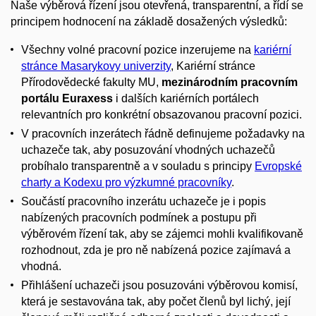
Naše výběrová řízení jsou otevřená, transparentní, a řídí se
principem hodnocení na základě dosažených výsledků:
Všechny volné pracovní pozice inzerujeme na
kariérní
stránce Masarykovy univerzity
, Kariérní stránce
Přírodovědecké fakulty MU,
mezinárodním pracovním
portálu Euraxess
i dalších kariérních portálech
relevantních pro konkrétní obsazovanou pracovní pozici.
V pracovních inzerátech řádně definujeme požadavky na
uchazeče tak, aby posuzování vhodných uchazečů
probíhalo transparentně a v souladu s principy
Evropské
charty a Kodexu pro výzkumné pracovníky
.
Součástí pracovního inzerátu uchazeče je i popis
nabízených pracovních podmínek a postupu při
výběrovém řízení tak, aby se zájemci mohli kvalifikovaně
rozhodnout, zda je pro ně nabízená pozice zajímavá a
vhodná.
Přihlášení uchazeči jsou posuzováni výběrovou komisí,
která je sestavována tak, aby počet členů byl lichý, její