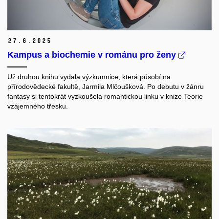
27.
6.
2025
Kampus a biochemie v románu pro ženy
Už druhou knihu vydala výzkumnice, která působí na
přírodovědecké fakultě, Jarmila Mlčoušková. Po debutu v žánru
fantasy si tentokrát vyzkoušela romantickou linku v knize Teorie
vzájemného třesku.