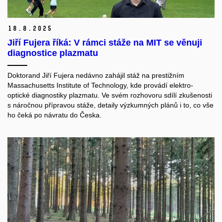
18.
8.
2025
Jiří Fujera říká: V rámci stáže na MIT se věnuji
diagnostice plazmatu
Doktorand Jiří Fujera nedávno zahájil stáž na prestižním
Massachusetts Institute of Technology, kde provádí elektro-
optické diagnostiky plazmatu. Ve svém rozhovoru sdílí zkušenosti
s náročnou přípravou stáže, detaily výzkumných plánů i to, co vše
ho čeká po návratu do Česka.