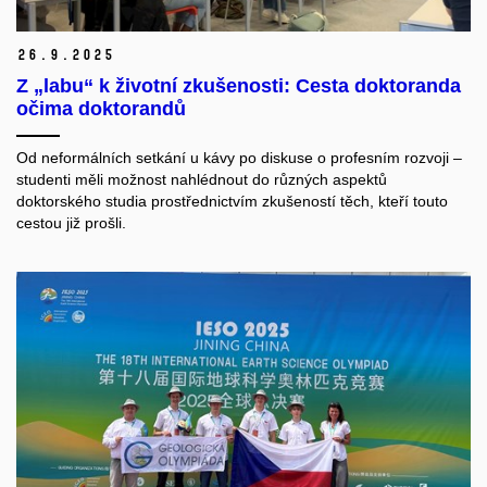
26.
9.
2025
Z „labu“ k životní zkušenosti: Cesta doktoranda
očima doktorandů
Od neformálních setkání u kávy po diskuse o profesním rozvoji –
studenti měli možnost nahlédnout do různých aspektů
doktorského studia prostřednictvím zkušeností těch, kteří touto
cestou již prošli.