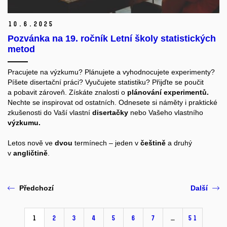
10.
6.
2025
Pozvánka na 19. ročník Letní školy statistických
metod
Pracujete na výzkumu? Plánujete a vyhodnocujete experimenty?
Píšete disertační práci? Vyučujete statistiku? Přijďte se poučit
a pobavit zároveň. Získáte znalosti o
plánování experimentů.
Nechte se inspirovat od ostatních. Odnesete si náměty i praktické
zkušenosti do Vaší vlastní
disertačky
nebo Vašeho vlastního
výzkumu.
Letos nově ve
dvou
termínech – jeden v
češtině
a druhý
v
angličtině
.
Předchozí
Další
1
2
3
4
5
6
7
…
51