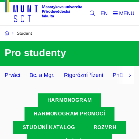
EN
Student
Pro studenty
Prváci
Bc. a Mgr.
Rigorózní řízení
PhD
Ce
HARMONOGRAM
HARMONOGRAM PROMOCÍ
STUDIJNÍ KATALOG
ROZVRH