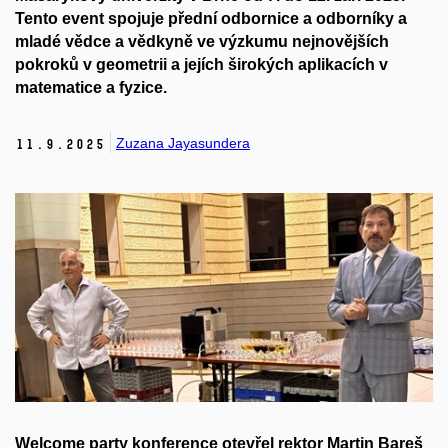
Tento event
spojuje
přední
odbornice a
odborníky a
mladé vědce
a vědkyně
v
e
výzkumu
nejnovějších
pokroků v geometrii a jejích širokých aplikacích v
matematice a fyzice.
Zuzana Jayasundera
11.
9.
2025
Welcome party konference otevřel rektor Martin Bareš