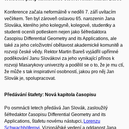
Konference začala neformálně v neděli 7. září uvítacím
večírkem. Ten byl zároveň oslavou 65. narozenin Jana
Slováka, kterého jeho kolegyně, kolegové, studentky a
studenti ocenili potleskem nejen jako šéfredaktora
časopisu Differential Geometry and its Applications, ale
také za jeho celoživotní obětavost akademické komunitě a
rozvoji české vědy. Rektor Martin Bareš vyjádřil upřímné
poděkování Janu Slovákovi za jeho vynikající přínos k
rozvoji Masarykovy univerzity a podělil se o to, že je mu ctí,
že může s tak inspirativní osobností, jakou pro něj Jan
Slovák je, spolupracovat.
Předávání štafety: Nová kapitola časopisu
Po osmnácti letech předává Jan Slovák, zasloužilý
šéfredaktor časopisu Differential Geometry and its
Applications, štafetu novému nástupci,
Lorenzu
Schwachhöferovi
. Vizionářské vedení a oddanost Jana