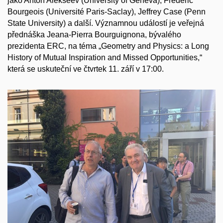
jako Anton Alekseev (University of Geneva), Frédéric
Bourgeois (Université Paris-Saclay), Jeffrey Case (Penn
State University) a další. Významnou událostí je veřejná
přednáška Jeana-Pierra Bourguignona, bývalého
prezidenta ERC, na téma „Geometry and Physics: a Long
History of Mutual Inspiration and Missed Opportunities,“
která se uskuteční ve čtvrtek 11. září v 17:00.