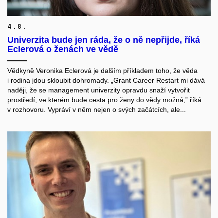
4.
8.
Univerzita bude jen ráda, že o ně nepřijde, říká
Eclerová o ženách ve vědě
Vědkyně Veronika Eclerová je dalším příkladem toho, že věda
i rodina jdou skloubit dohromady. „Grant Career Restart mi dává
naději, že se management univerzity opravdu snaží vytvořit
prostředí, ve kterém bude cesta pro ženy do vědy možná,” říká
v rozhovoru. Vypráví v něm nejen o svých začátcích, ale...