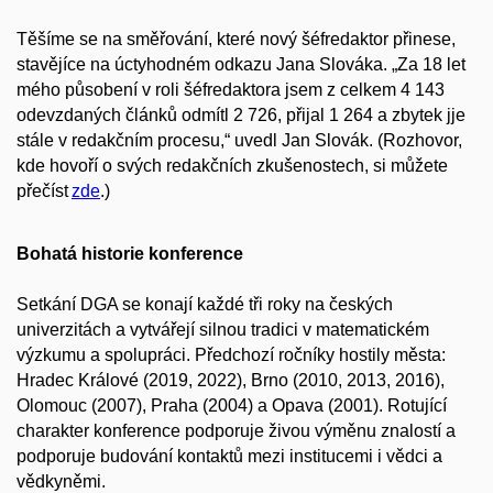
Těšíme se na směřování, které nový šéfredaktor přinese,
stavějíce na úctyhodném odkazu Jana Slováka. „Za 18 let
mého působení v roli šéfredaktora jsem z celkem 4 143
odevzdaných článků odmítl 2 726, přijal 1 264 a zbytek jje
stále v redakčním procesu,“ uvedl Jan Slovák. (Rozhovor,
kde hovoří o svých redakčních zkušenostech, si můžete
přečíst
zde
.)
Bohatá historie konference
Setkání DGA se konají každé tři roky na českých
univerzitách a vytvářejí silnou tradici v matematickém
výzkumu a spolupráci. Předchozí ročníky hostily města:
Hradec Králové (2019, 2022), Brno (2010, 2013, 2016),
Olomouc (2007), Praha (2004) a Opava (2001). Rotující
charakter konference podporuje živou výměnu znalostí a
podporuje budování kontaktů mezi institucemi i vědci a
vědkyněmi.