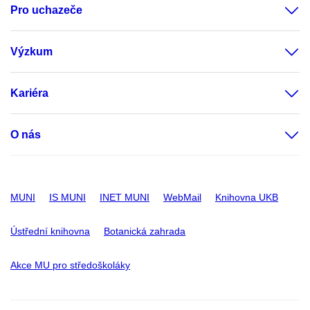
Pro uchazeče
Výzkum
Kariéra
O nás
MUNI
IS MUNI
INET MUNI
WebMail
Knihovna UKB
Ústřední knihovna
Botanická zahrada
Akce MU pro středoškoláky