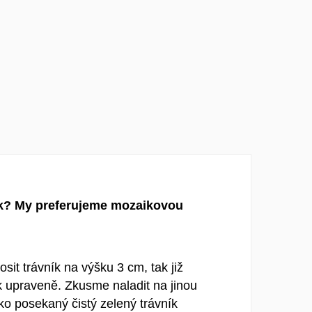
ek? My preferujeme mozaikovou
it trávník na výšku 3 cm, tak již
 upraveně. Zkusme naladit na jinou
ko posekaný čistý zelený trávník