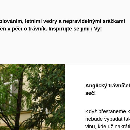
plováním, letními vedry a nepravidelnými srážkami
v péči o trávník. Inspirujte se jimi i Vy!
Anglický trávníč
seč!
Když přestaneme kos
nebude vypadat tak
vlnu, kde už nakrát