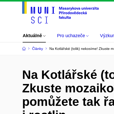
Aktuálně
Pro uchazeče
Výzku
Články
Na Kotlářské (tolik) nekosíme! Zkuste mo
Na Kotlářské (t
Zkuste mozaikov
pomůžete tak ř