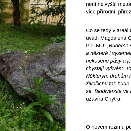
není nejvyšší meto
více přírodní, přiro
Co se tedy v areál
uvádí Magdaléna C
PřF MU:
„Budeme se
a některé i vyseme
nekosené pásy a jed
chystají vykvést. 
Některým druhům 
živočichů tak bude
se. Biodiverzita ve
uzavírá Chytrá.
O novém režimu péč