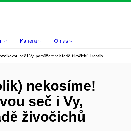
m
Kariéra
O nás
zaikovou seč i Vy, pomůžete tak řadě živočichů i rostlin
olik) nekosíme!
ou seč i Vy,
adě živočichů