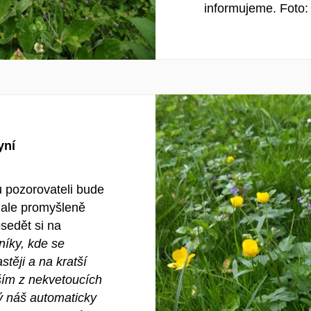
informujeme. Foto
yní
u pozorovateli bude
 ale promyšleně
sedět si na
níky, kde se
stěji a na kratší
ším z nekvetoucích
ný náš automaticky