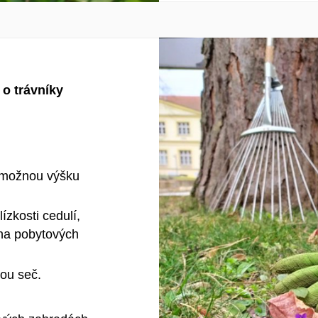
 o trávníky
 možnou výšku
ízkosti cedulí,
na pobytových
ou seč.