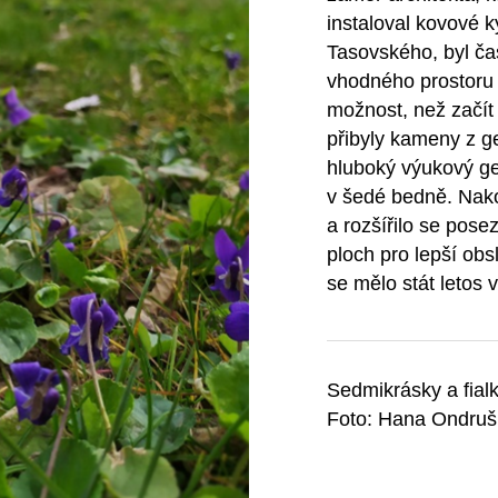
instaloval kovové 
Tasovského, byl č
vhodného prostoru n
možnost, než začít 
přibyly kameny z g
hluboký výukový ge
v šedé bedně. Nako
a rozšířilo se pose
ploch pro lepší obs
se mělo stát letos v
Sedmikrásky a fialk
Foto: Hana Ondruš