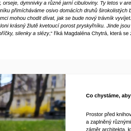
y, orseje, dymnivky a různé jarní cibuloviny. Ty letos v 
ku přimícháváme osivo domácích druhů širokolistých byl
ci mohou chodit dívat, jak se bude nový trávník vyvíjet.
loni krásný žlutě kvetoucí porost pryskyřníku. Jinde jsou
říčky, silenky a slézy
,“ říká Magdaléna Chytrá, která se 
Co chystáme, abyst
Prostor před kniho
a zaplněný různými
záměr architekta, k