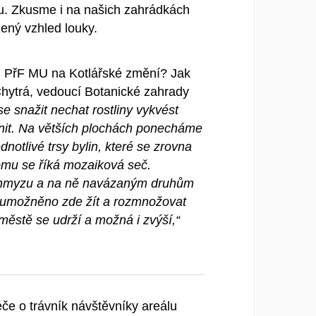
u. Zkusme i na našich zahrádkách
zený vzhled louky.
u PřF MU na Kotlářské změní? Jak
hytrá, vedoucí Botanické zahrady
 snažit nechat rostliny vykvést
nit. Na větších plochách ponecháme
notlivé trsy bylin, které se zrovna
Tomu se říká mozaiková seč.
hmyzu a na ně navázaným druhům
 umožněno zde žít a rozmnožovat
 městě se udrží a možná i zvýší,“
e o trávník návštěvníky areálu