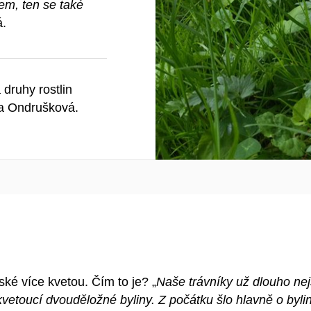
em, ten se také
á.
druhy rostlin
na Ondrušková.
řské více kvetou. Čím to je? „
Naše trávníky už dlouho nej
etoucí dvouděložné byliny. Z počátku šlo hlavně o byliny