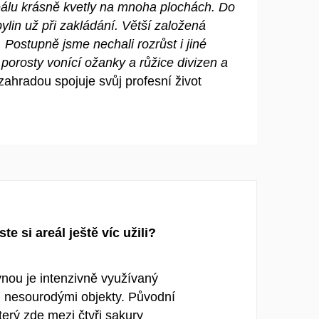
areálu krásně kvetly na mnoha plochách. Do
in už při zakládání. Větší založená
 Postupně jsme nechali rozrůst i jiné
 porosty vonící ožanky a růžice divizen a
zahradou spojuje svůj profesní život
e si areál ještě víc užili?
vnou je intenzivně využívaný
 nesourodými objekty. Původní
terý zde mezi čtyři sakury