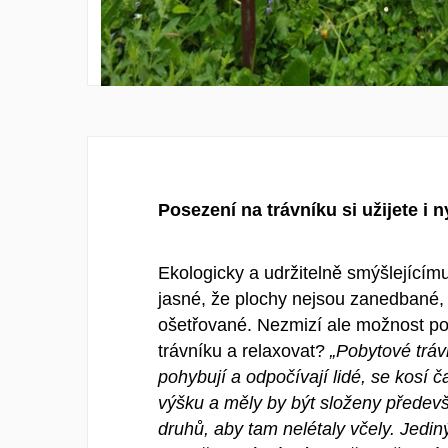
Posezení na trávníku si užijete i n
Ekologicky a udržitelně smýšlejícím
jasné, že plochy nejsou zanedbané,
ošetřované. Nezmizí ale možnost po
trávníku a relaxovat?
„Pobytové tráv
pohybují a odpočívají lidé, se kosí ča
výšku a měly by být složeny předev
druhů, aby tam nelétaly včely. Jedi