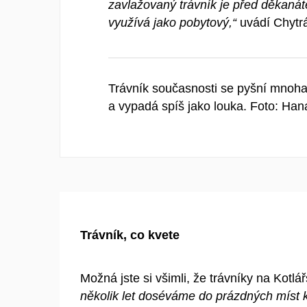
zavlažovaný trávník je před děkanát
využívá jako pobytový,“
uvádí Chytr
Trávník současnosti se pyšní mnoha 
a vypadá spíš jako louka. Foto: Ha
Trávník, co kvete
Možná jste si všimli, že trávníky na Kotlá
několik let doséváme do prázdných míst kv