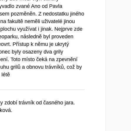
kyvadlo zvané Ano od Pavla
asem pozměněn. Z nedostatku jiného
a fakultě neměli uživatelé jinou
plochu využívat i jinak. Nejprve zde
eoparku, následně byl proveden
ovrt. Přístup k němu je ukrytý
nec byly osazeny dva grily
zení. Toto místo čeká na zpevnění
luhu grilů a obnovu trávníků, což by
 létě
y zdobí trávník od časného jara.
ková.