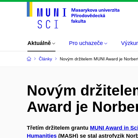
Aktuálně
Pro uchazeče
Výzku
Články
Novým držitelem MUNI Award je Norber
Novým držitel
Award je Norbe
Třetím držitelem grantu
MUNI Award in Sc
Humanities
(MASH) se stal astrofyzik Nor