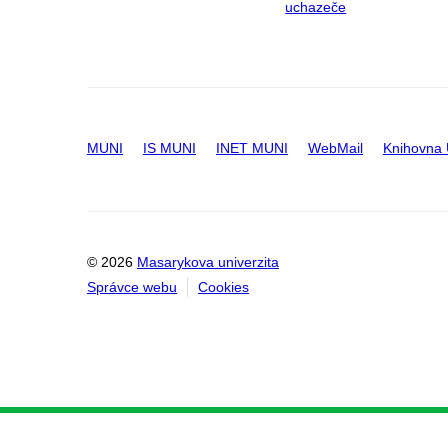
uchazeče
MUNI
IS MUNI
INET MUNI
WebMail
Knihovna
© 2026
Masarykova univerzita
Správce webu
Cookies