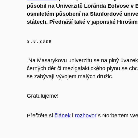
působil na Univerzitě Loránda Eötvöse v 
osmiletém působení na Stanfordově unive
státech. Přednáší také v japonské Hirošim
2.
6.
2020
Na Masarykovu univerzitu se na plný úvazek
černých děr či mezigalaktického plynu se chc
se zabývají vývojem malých družic.
Gratulujeme!
Přečtěte si
článek
i
rozhovor
s Norbertem We