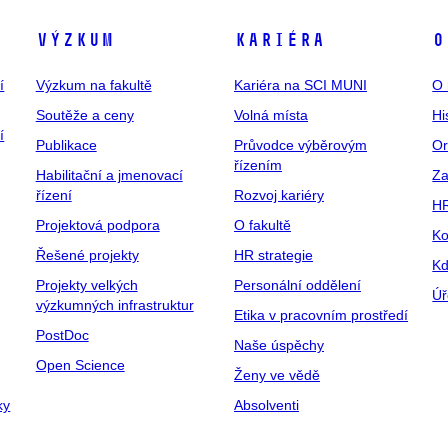
Výzkum
Kariéra
O
í
Výzkum na fakultě
Kariéra na SCI MUNI
O 
Soutěže a ceny
Volná místa
Hi
í
Publikace
Průvodce výběrovým
Or
řízením
Habilitační a jmenovací
Za
řízení
Rozvoj kariéry
H
Projektová podpora
O fakultě
Ko
Řešené projekty
HR strategie
Kd
Projekty velkých
Personální oddělení
Úř
výzkumných infrastruktur
Etika v pracovním prostředí
PostDoc
Naše úspěchy
Open Science
Ženy ve vědě
ky
Absolventi