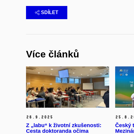
SDÍLET
Více článků
26.
9.
2025
25.
8.
2
Z „labu“ k životní zkušenosti:
Český t
Cesta doktoranda očima
Meziná