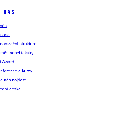
 nás
nás
storie
ganizační struktura
městnanci fakulty
R Award
nference a kurzy
e nás najdete
ední deska