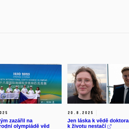
025
20.
8.
2025
ým zazářil na
Jen láska k vědě dokto
rodní olympiádě věd
k životu nestačí