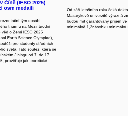
v Číně (IESO 2025)
ží osm medailí
Od září letošního roku čeká dokt
Masarykově univerzitě výrazná z
rezentační tým dosáhl
budou mít garantovaný příjem ve 
ho triumfu na Mezinárodní
minimálně 1,2násobku minimální
ě věd o Zemi IESO 2025
ional Earth Science Olympiad),
soutěži pro studenty středních
ého světa. Tato soutěž, která se
čínském Jiningu od 7. do 17.
, prověřuje jak teoretické
.