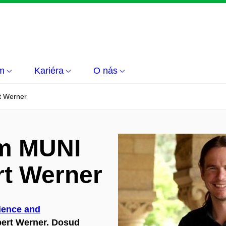
m
Kariéra
O nás
t Werner
em MUNI
rt Werner
ience and
bert Werner. Dosud