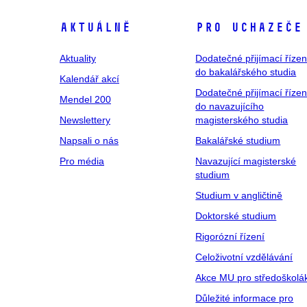
Aktuálně
Pro uchazeče
Aktuality
Dodatečné přijímací řízen
do bakalářského studia
Kalendář akcí
Dodatečné přijímací řízen
Mendel 200
do navazujícího
Newslettery
magisterského studia
Napsali o nás
Bakalářské studium
Pro média
Navazující magisterské
studium
Studium v angličtině
Doktorské studium
Rigorózní řízení
Celoživotní vzdělávání
Akce MU pro středoškolá
Důležité informace pro