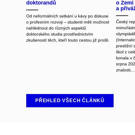
doktorandů
o Zemi 
a přivá
Od neformálních setkání u kávy po diskuse
Český rep
o profesním rozvoji – studenti měli možnost
mimořádné
nahlédnout do různých aspektů
olympiád
doktorského studia prostřednictvím
(Internat
zkušeností těch, kteří touto cestou již prošli.
prestižní 
škol z cel
konala v 
srpna 2025
znalosti,..
PŘEHLED VŠECH ČLÁNKŮ