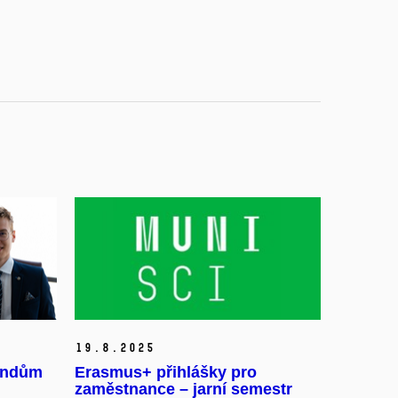
19.
8.
2025
randům
Erasmus+ přihlášky pro
zaměstnance – jarní semestr