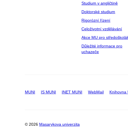
Studium v angličtině
Doktorské studium
Rigorózní řízení
Celoživotní vzdělávání
Akce MU pro středoškolá
Důležité informace pro
uchazeče
MUNI
IS MUNI
INET MUNI
WebMail
Knihovna
© 2026
Masarykova univerzita