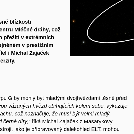
sné blízkosti
centru Mléčné dráhy, což
h přežití v extrémních
jněném v prestižním
el i Michal Zajaček
rzity.
typu G by mohly být mladými dvojhvězdami těsně před
vou vázaných hvězd obíhajících kolem sebe, vykazuje
rachu, což naznačuje, že musí být velmi mladý.
 černé díry,“
říká Michal Zajaček z Masarykovy
stroji, jako je připravovaný dalekohled ELT, mohou