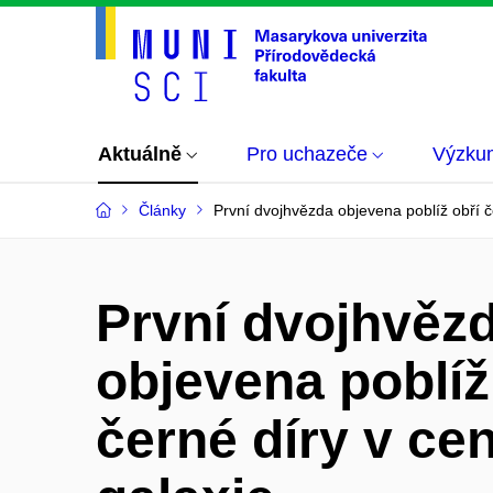
Aktuálně
Pro uchazeče
Výzku
Články
První dvojhvězda objevena poblíž obří č
První dvojhvěz
objevena poblíž
černé díry v cen