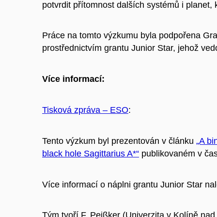
potvrdit přítomnost dalších systémů i planet
Práce na tomto výzkumu byla podpořena Gra
prostřednictvím grantu Junior Star, jehož ved
Více informací:
Tisková zpráva – ESO
:
Tento výzkum byl prezentován v článku
„A bi
black hole Sagittarius A*“
publikovaném v čas
Více informací o náplni grantu Junior Star n
Tým tvoří F. Peißker (Univerzita v Kolíně na