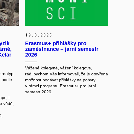
19.
8.
2025
yzik
Erasmus+ přihlášky pro
árně,
zaměstnance – jarní semestr
Kelar
2026
Vážené kolegyně, vážení kolegové,
ereotyp,
rádi bychom Vás informovali, že je otevřena
, podle
možnost podávat přihlášky na pobyty
v rámci programu Erasmus+ pro jarní
semestr 2026.
apojit
e vědě,
ě,