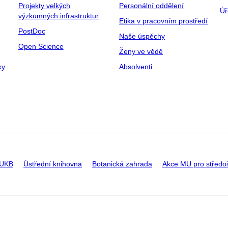
Projekty velkých
Personální oddělení
Úř
výzkumných infrastruktur
Etika v pracovním prostředí
PostDoc
Naše úspěchy
Open Science
Ženy ve vědě
ky
Absolventi
 UKB
Ústřední knihovna
Botanická zahrada
Akce MU pro středo