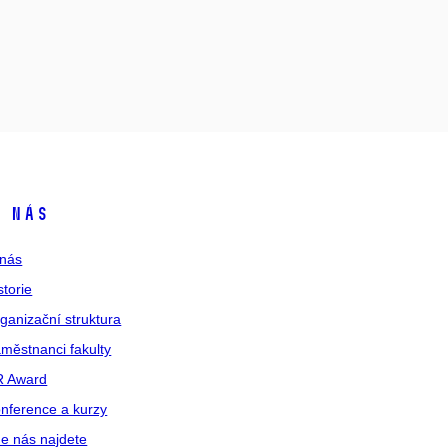
 nás
nás
storie
ganizační struktura
městnanci fakulty
R Award
nference a kurzy
e nás najdete