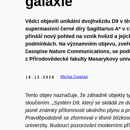
galaxie
Vědci objevili unikátní dvojhvězdu D9 v tě
supermasivní černé díry Sagittarius A* v 
přináší nový pohled na vznik hvězd a jejic
podmínkách. Na významném objevu, zveře
časopise Nature Communications, se podíl
z Přírodovědecké fakulty Masarykovy unive
Michal Zajaček
18.
12.
2024
Tento objev naznačuje, že záhadné objekty 
sloučením.
„Systém D9, který se skládá ze d
jasné známky přítomnosti okolního plynu a p
Pravděpodobně se zformoval v těsné blízkosti
univerzity. Budoucí pozorování moderními pří