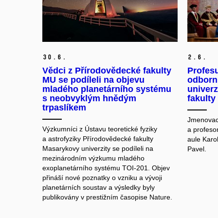
30.
6.
2.
6.
Vědci z Přírodovědecké fakulty
Profesu
MU se podíleli na objevu
odborn
mladého planetárního systému
univerz
s neobvyklým hnědým
fakulty
trpaslíkem
Jmenovac
Výzkumníci z Ústavu teoretické fyziky
a profeso
a astrofyziky Přírodovědecké fakulty
aule Karol
Masarykovy univerzity se podíleli na
Pavel.
mezinárodním výzkumu mladého
exoplanetárního systému TOI-201. Objev
přináší nové poznatky o vzniku a vývoji
planetárních soustav a výsledky byly
publikovány v prestižním časopise Nature.