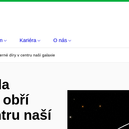
m
Kariéra
O nás
erné díry v centru naší galaxie
da
 obří
tru naší