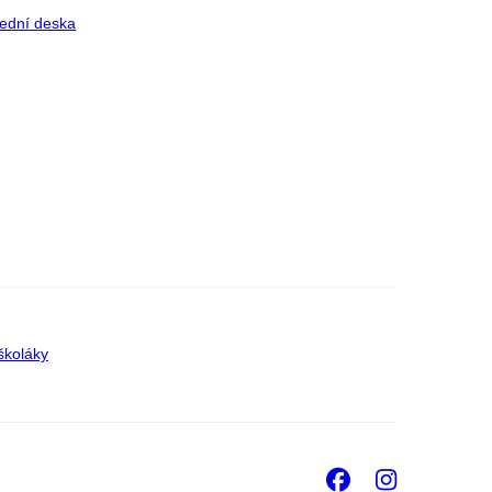
ední deska
školáky
Facebook
Insta