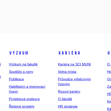
Výzkum
Kariéra
O
í
Výzkum na fakultě
Kariéra na SCI MUNI
O 
Soutěže a ceny
Volná místa
Hi
í
Publikace
Průvodce výběrovým
Or
řízením
Habilitační a jmenovací
Za
řízení
Rozvoj kariéry
H
Projektová podpora
O fakultě
Ko
Řešené projekty
HR strategie
Kd