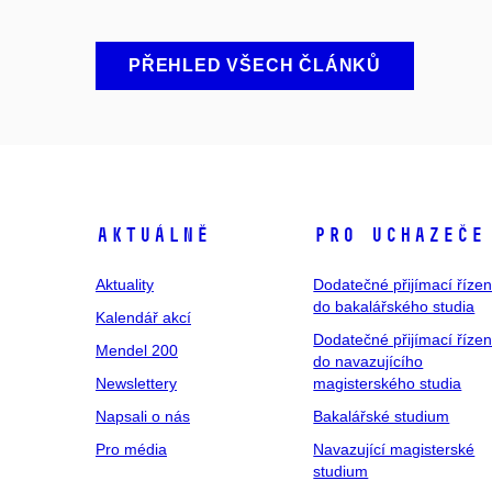
PŘEHLED VŠECH ČLÁNKŮ
Aktuálně
Pro uchazeče
Aktuality
Dodatečné přijímací řízen
do bakalářského studia
Kalendář akcí
Dodatečné přijímací řízen
Mendel 200
do navazujícího
Newslettery
magisterského studia
Napsali o nás
Bakalářské studium
Pro média
Navazující magisterské
studium