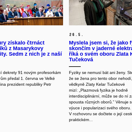
26.
5.
ry získalo čtrnáct
Myslela jsem si, že jako f
íků z Masarykovy
skončím v jaderné elektr
ity. Sedm z nich je z naší
říká o svém oboru Zlata 
Tučeková
í dekrety 91 novým profesorkám
Fyziky se nemusí bát ani ženy. St
rům předal 1. června ve Velké
že se žena pro tento obor nehodí
ina prezident republiky Petr
vědkyně Zlaty Kelar Tučekové
mizí: „Plazmová fyzika je hodně
interdisciplinární, může se do ní z
spousta různých oborů.” Věnuje s
výuce i popularizaci svého oboru.
V rozhovoru se dočtete o její cest
praktickém...