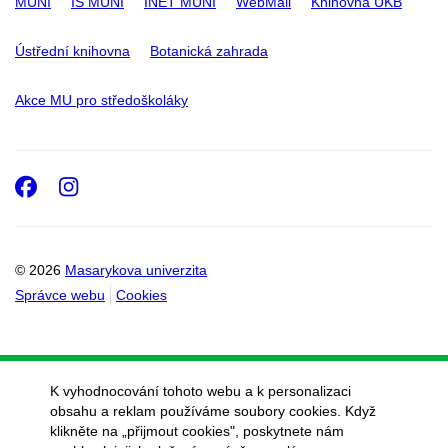
MUNI
IS MUNI
INET MUNI
WebMail
Knihovna UKB
Ústřední knihovna
Botanická zahrada
Akce MU pro středoškoláky
Facebook
Instagram
© 2026
Masarykova univerzita
Správce webu
Cookies
K vyhodnocování tohoto webu a k personalizaci
obsahu a reklam používáme soubory cookies. Když
klikněte na „přijmout cookies", poskytnete nám