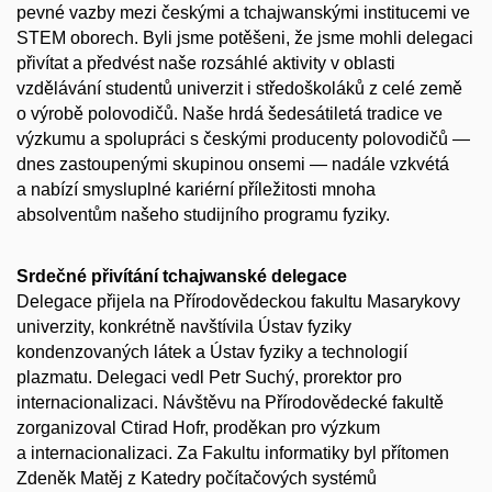
pevné vazby mezi českými a tchajwanskými institucemi ve
STEM oborech. Byli jsme potěšeni, že jsme mohli delegaci
přivítat a předvést naše rozsáhlé aktivity v oblasti
vzdělávání studentů univerzit i středoškoláků z celé země
o výrobě polovodičů. Naše hrdá šedesátiletá tradice ve
výzkumu a spolupráci s českými producenty polovodičů —
dnes zastoupenými skupinou onsemi — nadále vzkvétá
a nabízí smysluplné kariérní příležitosti mnoha
absolventům našeho studijního programu fyziky.
Srdečné přivítání tchajwanské delegace
Delegace přijela na Přírodovědeckou fakultu Masarykovy
univerzity, konkrétně navštívila Ústav fyziky
kondenzovaných látek a Ústav fyziky a technologií
plazmatu. Delegaci vedl Petr Suchý, prorektor pro
internacionalizaci. Návštěvu na Přírodovědecké fakultě
zorganizoval Ctirad Hofr, proděkan pro výzkum
a internacionalizaci. Za Fakultu informatiky byl přítomen
Zdeněk Matěj z Katedry počítačových systémů