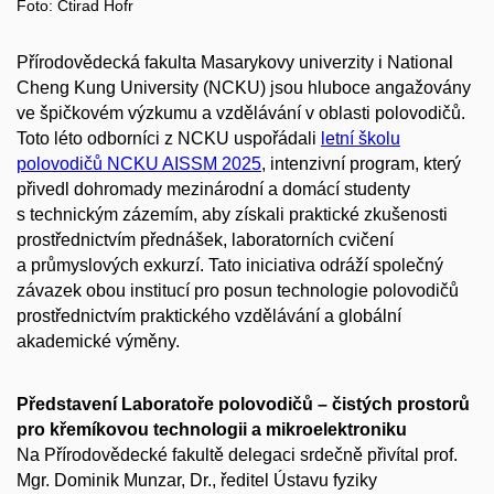
Foto: Ctirad Hofr
Přírodovědecká fakulta Masarykovy univerzity i National
Cheng Kung University (NCKU) jsou hluboce angažovány
ve špičkovém výzkumu a vzdělávání v oblasti polovodičů.
Toto léto odborníci z NCKU uspořádali
letní školu
polovodičů NCKU AISSM 2025
, intenzivní program, který
přivedl dohromady mezinárodní a domácí studenty
s technickým zázemím, aby získali praktické zkušenosti
prostřednictvím přednášek, laboratorních cvičení
a průmyslových exkurzí. Tato iniciativa odráží společný
závazek obou institucí pro posun technologie polovodičů
prostřednictvím praktického vzdělávání a globální
akademické výměny.
Představení Laboratoře polovodičů – čistých prostorů
pro křemíkovou technologii a mikroelektroniku
Na Přírodovědecké fakultě delegaci srdečně přivítal prof.
Mgr. Dominik Munzar, Dr., ředitel Ústavu fyziky