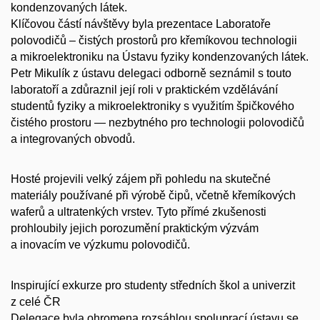
kondenzovaných látek.
Klíčovou částí návštěvy byla prezentace Laboratoře
polovodičů – čistých prostorů pro křemíkovou technologii
a mikroelektroniku na Ústavu fyziky kondenzovaných látek.
Petr Mikulík z ústavu delegaci odborně seznámil s touto
laboratoří a zdůraznil její roli v praktickém vzdělávání
studentů fyziky a mikroelektroniky s využitím špičkového
čistého prostoru — nezbytného pro technologii polovodičů
a integrovaných obvodů.
Hosté projevili velký zájem při pohledu na skutečné
materiály používané při výrobě čipů, včetně křemíkových
waferů a ultratenkých vrstev. Tyto přímé zkušenosti
prohloubily jejich porozumění praktickým výzvám
a inovacím ve výzkumu polovodičů.
Inspirující exkurze pro studenty středních škol a univerzit
z celé ČR
Delegace byla ohromena rozsáhlou spoluprací ústavu se