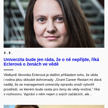
4.
8.
Univerzita bude jen ráda, že o ně nepřijde, říká
Eclerová o ženách ve vědě
Vědkyně Veronika Eclerová je dalším příkladem toho, že věda
i rodina jdou skloubit dohromady. „Grant Career Restart mi dává
naději, že se management univerzity opravdu snaží vytvořit
prostředí, ve kterém bude cesta pro ženy do vědy možná,” říká
v rozhovoru. Vypráví v něm nejen o svých začátcích, ale...