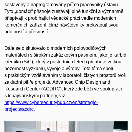
sestaveny a naprogramovány přímo pracovníky ústavu.
Tyto „domácí“ přístroje zůstávají plně funkční a významně
přispívají k probíhající vědecké práci vedle moderních
komerčních zařízení, čímž návštěvníky překvapují svou
odolností a přesností.
Dále se diskutovalo o moderních polovodičových
materiálech s širokým zakázkovým pásmem, jako je karbid
křemíku (SiC), který v posledních letech přitahuje velkou
pozornost výzkumu, vývoje a výroby. Toto téma spolu
s praktickým vzděláváním v laboratoři čistých prostorů tvoří
základní pilíře projektu Advanced Chip Design and
Research Center (ACDRC), který zde běží ve spolupráci
s tchajwanskými partnery, viz
https://www.cybersecurityhub.cz/en/strategic-
projects/acdrc
.