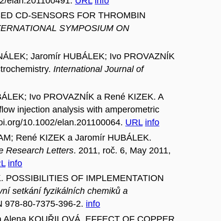
002/elan.201100491.
URL
info
R BASED CD-SENSORS FOR THROMBIN
NTERNATIONAL SYMPOSIUM ON
HNÁLEK; Jaromír HUBÁLEK; Ivo PROVAZNÍK
ctrochemistry.
International Journal of
BÁLEK; Ivo PROVAZNÍK a René KIZEK. A
 flow injection analysis with amperometric
/doi.org/10.1002/elan.201100064.
URL
info
AM; René KIZEK a Jaromír HUBÁLEK.
e Research Letters
. 2011, roč. 6, May 2011,
L
info
ZEK. POSSIBILITIES OF IMPLEMENTATION
vní setkání fyzikálních chemiků a
SBN 978-80-7375-396-2.
info
RL a Alena KOUŘILOVÁ. EFFECT OF COPPER