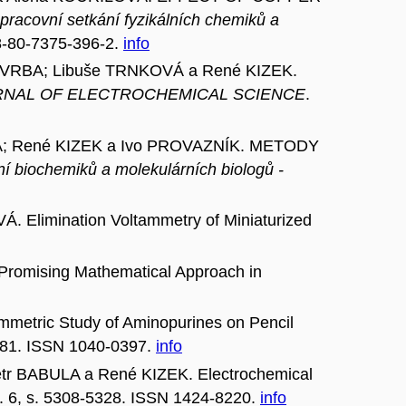
 pracovní setkání fyzikálních chemiků a
78-80-7375-396-2.
info
r VRBA; Libuše TRNKOVÁ a René KIZEK.
RNAL OF ELECTROCHEMICAL SCIENCE
.
VÁ; René KIZEK a Ivo PROVAZNÍK. METODY
í biochemiků a molekulárních biologů -
limination Voltammetry of Miniaturized
romising Mathematical Approach in
tric Study of Aminopurines on Pencil
-1681. ISSN 1040-0397.
info
 BABULA a René KIZEK. Electrochemical
 č. 6, s. 5308-5328. ISSN 1424-8220.
info