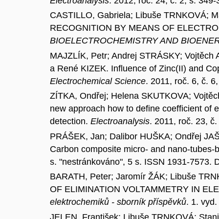
Electroanalysis
. 2012, roč. 24, č. 2, s. 3
CASTILLO, Gabriela; Libuše TRNKOVÁ;
RECOGNITION BY MEANS OF ELECTRO
BIOELECTROCHEMISTRY AND BIOENE
MAJZLÍK, Petr; Andrej STRÁSKY; Vojtěc
a René KIZEK. Influence of Zinc(II) and Co
Electrochemical Science
. 2011, roč. 6, č.
ZÍTKA, Ondřej; Helena SKUTKOVA; Vojtě
new approach how to define coefficient of el
detection.
Electroanalysis
. 2011, roč. 23, 
PRÁŠEK, Jan; Dalibor HUŠKA; Ondřej JA
Carbon composite micro- and nano-tubes-bas
s. "nestránkováno", 5 s. ISSN 1931-7573. 
BARATH, Peter; Jaromír ŽÁK; Libuše T
OF ELIMINATION VOLTAMMETRY IN ELE
elektrochemiků - sborník příspěvků
. 1. vyd
JELEN, František; Libuše TRNKOVÁ; St