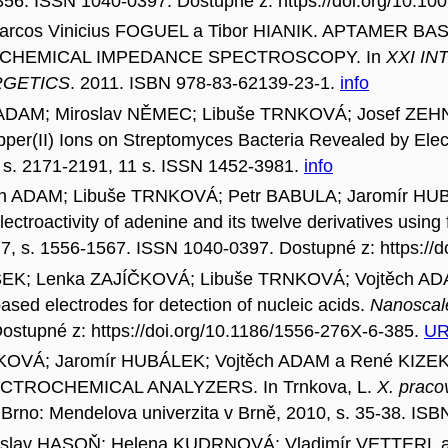
49-356. ISSN 1040-0397. Dostupné z: https://doi.org/10.1
 Marcos Vinicius FOGUEL a Tibor HIANIK. APTAME
CHEMICAL IMPEDANCE SPECTROSCOPY. In
XXI I
RGETICS
. 2011. ISBN 978-83-62139-23-1.
info
h ADAM; Miroslav NĚMEC; Libuše TRNKOVÁ; Josef ZE
pper(II) Ions on Streptomyces Bacteria Revealed by Ele
 6, s. 2171-2191, 11 s. ISSN 1452-3981.
info
ch ADAM; Libuše TRNKOVÁ; Petr BABULA; Jaromír HU
ectroactivity of adenine and its twelve derivatives using
č. 7, s. 1556-1567. ISSN 1040-0397. Dostupné z: https:/
ŠEK; Lenka ZAJÍČKOVÁ; Libuše TRNKOVÁ; Vojtěch AD
ed electrodes for detection of nucleic acids.
Nanoscal
Dostupné z: https://doi.org/10.1186/1556-276X-6-385.
UR
RNKOVÁ; Jaromír HUBÁLEK; Vojtěch ADAM a René KI
CTROCHEMICAL ANALYZERS. In Trnkova, L.
X. praco
. Brno: Mendelova univerzita v Brně, 2010, s. 35-38. I
anislav HASOŇ; Helena KUDRNOVÁ; Vladimír VETTE