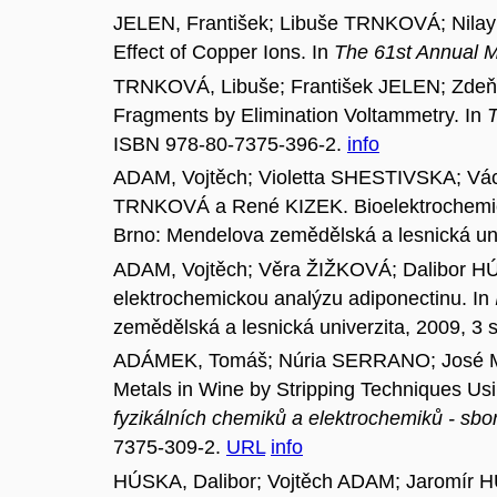
JELEN, František; Libuše TRNKOVÁ; Nilay
Effect of Copper Ions. In
The 61st Annual Me
TRNKOVÁ, Libuše; František JELEN; Zde
Fragments by Elimination Voltammetry. In
T
ISBN 978-80-7375-396-2.
info
ADAM, Vojtěch; Violetta SHESTIVSKA; V
TRNKOVÁ a René KIZEK. Bioelektrochemie
Brno: Mendelova zemědělská a lesnická un
ADAM, Vojtěch; Věra ŽIŽKOVÁ; Dalibor H
elektrochemickou analýzu adiponectinu. In
zemědělská a lesnická univerzita, 2009, 3
ADÁMEK, Tomáš; Núria SERRANO; José Ma
Metals in Wine by Stripping Techniques Us
fyzikálních chemiků a elektrochemiků - sbo
7375-309-2.
URL
info
HÚSKA, Dalibor; Vojtěch ADAM; Jaromí