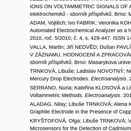
IONS ON VOLTAMMETRIC SIGNALS OF 
elektrochemiků - sborník příspěvků
. Brno: 
ADAM, Vojtěch; Ivo FABRIK; Veronika K
Automated Electrochemical Analyzer as a Ne
2010, roč. 5/2010, č. 4, s. 429-447. ISSN 
VALLA, Martin; Jiří NEDVĚD; Dušan PAV
V ZÁZNAMU, HODNOCENÍ A ZPRACOVÁN
sborník příspěvků
. Brno: Masarykova unive
TRNKOVÁ, Libuše; Ladislav NOVOTNÝ; Nur
Mercury Drop Electrodes.
Electroanalysis
.
SERRANO, Nuria; Kateřina KLOSOVÁ a Lib
Voltammetric Methods.
Electroanalysis
. 20
ALADAG, Nilay; Libuše TRNKOVÁ; Alena K
Graphite Electrode in the Presence of Cop
KRYŠTOFOVÁ, Olga; Libuše TRNKOVÁ; Voj
Microsensors for the Detection of Cadmium(I