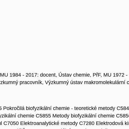
 MU 1984 - 2017: docent, Ústav chemie, PřF, MU 1972 - 
výzkumný pracovník, Výzkumný ústav makromolekulární 
ročilá biofyzikální chemie - teoretické metody C5846 
zikální chemie C5855 Metody biofyzikální chemie C5856
ul C7050 Elektroanalytické metody C7280 Elektrodová ki