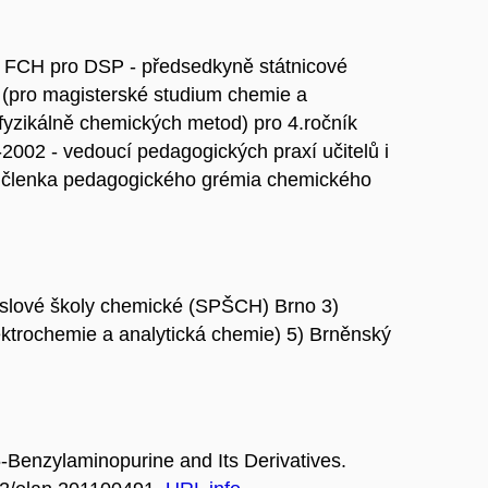
se FCH pro DSP - předsedkyně státnicové
í (pro magisterské studium chemie a
 fyzikálně chemických metod) pro 4.ročník
002 - vedoucí pedagogických praxí učitelů i
- členka pedagogického grémia chemického
yslové školy chemické (SPŠCH) Brno 3)
lektrochemie a analytická chemie) 5) Brněnský
Benzylaminopurine and Its Derivatives.