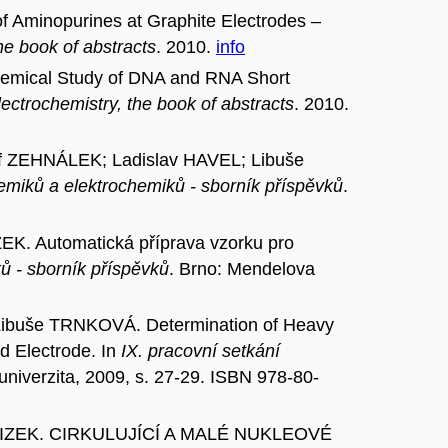
Aminopurines at Graphite Electrodes –
he book of abstracts
. 2010.
info
mical Study of DNA and RNA Short
lectrochemistry, the book of abstracts
. 2010.
 ZEHNÁLEK; Ladislav HAVEL; Libuše
hemiků a elektrochemiků - sborník příspěvků
.
. Automatická příprava vzorku pro
ků - sborník příspěvků
. Brno: Mendelova
ibuše TRNKOVÁ. Determination of Heavy
d Electrode. In
IX. pracovní setkání
niverzita, 2009, s. 27-29. ISBN 978-80-
é KIZEK. CIRKULUJÍCÍ A MALÉ NUKLEOVÉ