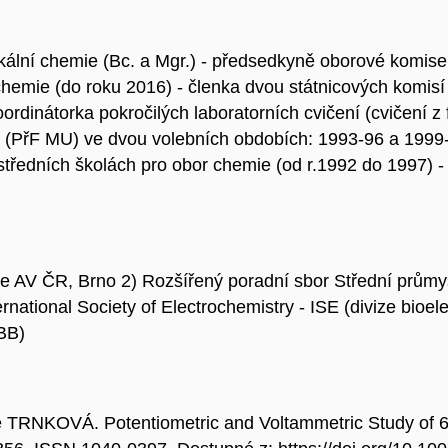
ikální chemie (Bc. a Mgr.) - předsedkyně oborové komi
chemie (do roku 2016) - členka dvou státnicových komis
ordinátorka pokročilých laboratorních cvičení (cvičení z
 (PřF MU) ve dvou volebních obdobích: 1993-96 a 1999-2
ředních školách pro obor chemie (od r.1992 do 1997) 
ie AV ČR, Brno 2) Rozšířený poradní sbor Střední prům
rnational Society of Electrochemistry - ISE (divize bioe
BB)
TRNKOVÁ. Potentiometric and Voltammetric Study of 6-