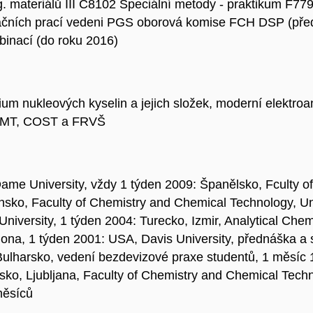
 materiálů III C8102 Speciální metody - praktikum F7790
tačních prací vedeni PGS oborová komise FCH DSP (pře
binací (do roku 2016)
ium nukleových kyselin a jejich složek, moderní elektroa
MŠMT, COST a FRVŠ
e University, vždy 1 týden 2009: Španělsko, Fculty of 
sko, Faculty of Chemistry and Chemical Technology, Univ
 University, 1 týden 2004: Turecko, Izmir, Analytical Ch
lona, 1 týden 2001: USA, Davis University, přednáška a
Bulharsko, vedení bezdevizové praxe studentů, 1 měsíc 1
sko, Ljubljana, Faculty of Chemistry and Chemical Techn
měsíců