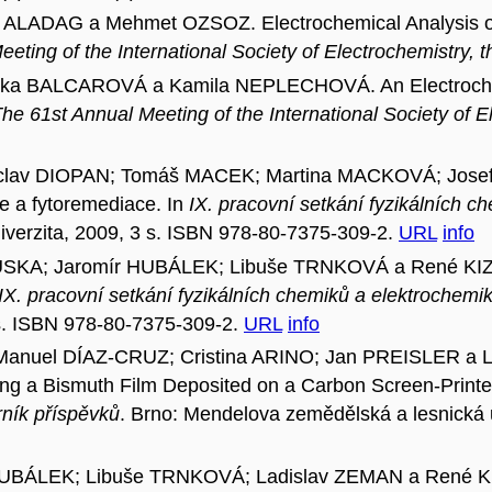
 ALADAG a Mehmet OZSOZ. Electrochemical Analysis of 
eting of the International Society of Electrochemistry, t
ňka BALCAROVÁ a Kamila NEPLECHOVÁ. An Electroche
he 61st Annual Meeting of the International Society of E
áclav DIOPAN; Tomáš MACEK; Martina MACKOVÁ; Josef
 a fytoremediace. In
IX. pracovní setkání fyzikálních c
iverzita, 2009, 3 s. ISBN 978-80-7375-309-2.
URL
info
ÚSKA; Jaromír HUBÁLEK; Libuše TRNKOVÁ a René KIZEK
IX. pracovní setkání fyzikálních chemiků a elektrochemi
 s. ISBN 978-80-7375-309-2.
URL
info
nuel DÍAZ-CRUZ; Cristina ARINO; Jan PREISLER a L
ing a Bismuth Film Deposited on a Carbon Screen-Printe
rník příspěvků
. Brno: Mendelova zemědělská a lesnická u
r HUBÁLEK; Libuše TRNKOVÁ; Ladislav ZEMAN a Ren