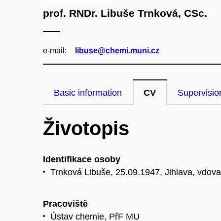
prof. RNDr. Libuše Trnková, CSc.
e‑mail:
libuse@chemi.muni.cz
Basic information
CV
Supervisio
Životopis
Identifikace osoby
Trnková Libuše, 25.09.1947, Jihlava, vdova,
Pracoviště
Ústav chemie, PřF MU