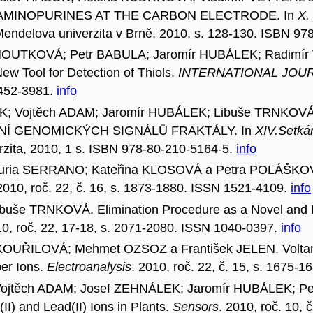
AMINOPURINES AT THE CARBON ELECTRODE. In
X.
Mendelova univerzita v Brně, 2010, s. 128-130. ISBN 9
OHOUTKOVÁ; Petr BABULA; Jaromír HUBÁLEK; Radimí
w Tool for Detection of Thiols.
INTERNATIONAL JOU
1452-3981.
info
LÍK; Vojtěch ADAM; Jaromír HUBÁLEK; Libuše TRNKO
Í GENOMICKÝCH SIGNÁLŮ FRAKTÁLY. In
XIV.Setkán
rzita, 2010, 1 s. ISBN 978-80-210-5164-5.
info
ia SERRANO; Kateřina KLOSOVÁ a Petra POLÁŠKOVÁ. E
 2010, roč. 22, č. 16, s. 1873-1880. ISSN 1521-4109.
info
uše TRNKOVÁ. Elimination Procedure as a Novel and P
10, roč. 22, 17-18, s. 2071-2080. ISSN 1040-0397.
info
OUŘILOVÁ; Mehmet OZSOZ a František JELEN. Voltamme
per Ions.
Electroanalysis
. 2010, roč. 22, č. 15, s. 1675
těch ADAM; Josef ZEHNÁLEK; Jaromír HUBÁLEK; Petr
I) and Lead(II) Ions in Plants.
Sensors
. 2010, roč. 10,